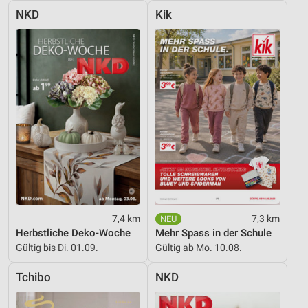
NKD
Kik
Erstellung von Profilen für personalisierte
Werbung
Verwendung von Profilen zur Auswahl
personalisierter Werbung
Erstellung von Profilen zur Personalisierung
von Inhalten
Verwendung von Profilen zur Auswahl
personalisierter Inhalte
Messung der Werbeleistung
Messung der Performance von Inhalten
7,4 km
7,3 km
Herbstliche Deko-Woche
Mehr Spass in der Schule
Analyse von Zielgruppen durch Statistiken oder
Gültig bis Di. 01.09.
Gültig ab Mo. 10.08.
Kombinationen von Daten aus verschiedenen
Quellen
Tchibo
NKD
Entwicklung und Verbesserung der Angebote