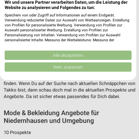
Wir und unsere Partner verarbeiten Daten, um die Leistung der
Website zu analysieren und Folgendes zu tun:
Speichern von oder Zugriff auf Informationen auf einem Endgerät.
Verwendung reduzierter Daten zur Auswahl von Werbeanzeigen. Erstellung
von Profilen für personalisierte Werbung. Verwendung von Profilen zur
Auswahl personalisierter Werbung. Erstellung von Profilen zur
Personalisierung von Inhalten. Verwendung von Profilen zur Auswahl
personalisierter Inhalte. Messung der Werbeleistung. Messung der
Adresse, Öffnungszeiten und Entfernung für
Performance von Inhalten. Analyse von Zielgruppen durch Statistiken oder
Kombinationen von Daten aus verschiedenen Quellen. Entwicklung und
die Takko Fashion Filiale in Niedernhausen
Verbesserung der Angebote. Verwendung reduzierter Daten zur Auswahl
Alle akzeptieren
von Inhalten.
Adresse, Öffnungszeiten und Entfernung alles rund um die
Daten können außerhalb der Europäischen Union weitergegeben und in die
Nein, anpassen
USA gesendet werden.
Takko Fashion Filiale in Niedernhausen. Den schnellsten Weg
zu Deiner Lieblingsfiliale kannst Du über die Routen-Funktion
Ihre Einwilligung und die cookie Richtlinie gelten ausschließlich für diese
Website/App.
finden. Wenn Du auf der Suche nach aktuellen Schnäppchen von
Partnerliste anzeigen (1 IAB-Anbieter)
Takko bist, dann schau doch mal in die aktuellen Prospekte und
Angebote. Da ist sicher etwas passendes für Dich dabei.
Wir nutzen Ihre Daten für folgende Zwecke:
IAB-Verarbeitungszwecke:
Mode & Bekleidung Angebote für
Speichern von oder Zugriff auf Informationen
Niedernhausen und Umgebung
auf einem Endgerät
10 Prospekte
Verwendung reduzierter Daten zur Auswahl von
Werbeanzeigen