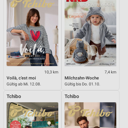
Verwendung reduzierter Daten zur Auswahl von
Inhalten
IAB-Besonderheiten:
Verwendung genauer Standortdaten
Geräte anhand von aktiv angeforderten
Informationen identifizieren
Nicht-IAB-Verarbeitungszwecke:
Notwendig
10,3 km
7,4 km
Performance
Voilà, c’est moi
Milchzahn-Woche
Gültig ab Mi. 12.08.
Gültig bis Do. 01.10.
Funktional
Tchibo
Tchibo
Werbung