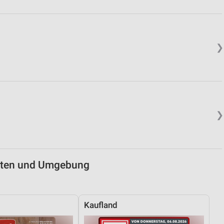
von Daten aus verschiedenen
❯
❯
ren
chten und Umgebung
Kaufland