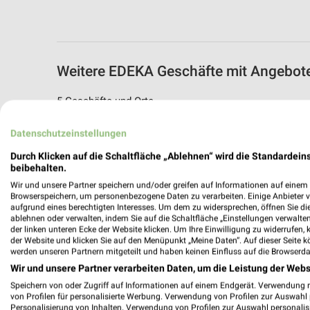
Weitere EDEKA Geschäfte mit Angebote
5 Geschäfte und Orte
Datenschutzeinstellungen
EDEKA Angebote in Schwalmtal - Waldnie
Schwalmtal - Waldniel, Deutschland
Durch Klicken auf die Schaltfläche „Ablehnen“ wird die Standardeins
beibehalten.
Wir und unsere Partner speichern und/oder greifen auf Informationen auf einem G
510,58 km
Browserspeichern, um personenbezogene Daten zu verarbeiten. Einige Anbieter 
aufgrund eines berechtigten Interesses. Um dem zu widersprechen, öffnen Sie die 
ablehnen oder verwalten, indem Sie auf die Schaltfläche „Einstellungen verwalten“
EDEKA Peters
der linken unteren Ecke der Website klicken. Um Ihre Einwilligung zu widerrufen, 
der Website und klicken Sie auf den Menüpunkt „Meine Daten“. Auf dieser Seite k
Overhetfelder Straße 24
werden unseren Partnern mitgeteilt und haben keinen Einfluss auf die Browserda
41372 Niederkrüchten
Wir und unsere Partner verarbeiten Daten, um die Leistung der Webs
517,92 km
Speichern von oder Zugriff auf Informationen auf einem Endgerät. Verwendung 
von Profilen für personalisierte Werbung. Verwendung von Profilen zur Auswahl p
Personalisierung von Inhalten. Verwendung von Profilen zur Auswahl personalis