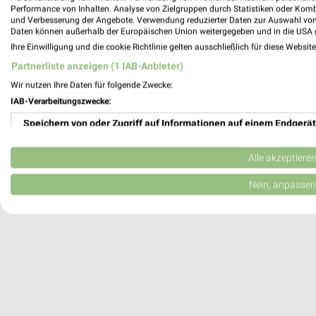
Performance von Inhalten. Analyse von Zielgruppen durch Statistiken oder Kom
EDEKA Angebote in Wegberg
und Verbesserung der Angebote. Verwendung reduzierter Daten zur Auswahl von
Wegberg, Deutschland
Daten können außerhalb der Europäischen Union weitergegeben und in die USA 
Ihre Einwilligung und die cookie Richtlinie gelten ausschließlich für diese Websit
512,35 km
Partnerliste anzeigen (1 IAB-Anbieter)
Wir nutzen Ihre Daten für folgende Zwecke:
IAB-Verarbeitungszwecke:
Speichern von oder Zugriff auf Informationen auf einem Endgerät
Verwendung reduzierter Daten zur Auswahl von Werbeanzeigen
Alle akzeptiere
Erstellung von Profilen für personalisierte Werbung
Nein, anpassen
Verwendung von Profilen zur Auswahl personalisierter Werbung
Erstellung von Profilen zur Personalisierung von Inhalten
Verwendung von Profilen zur Auswahl personalisierter Inhalte
Messung der Werbeleistung