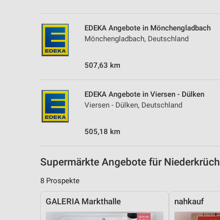
Messung der Performance von Inhalten
Analyse von Zielgruppen durch Statistiken oder Kombinationen 
EDEKA Angebote in Mönchengladbach
Quellen
Mönchengladbach, Deutschland
Entwicklung und Verbesserung der Angebote
507,63 km
Verwendung reduzierter Daten zur Auswahl von Inhalten
IAB-Besonderheiten:
EDEKA Angebote in Viersen - Dülken
Viersen - Dülken, Deutschland
Verwendung genauer Standortdaten
Geräte anhand von aktiv angeforderten Informationen identifizie
505,18 km
Nicht-IAB-Verarbeitungszwecke:
Notwendig
Supermärkte Angebote für Niederkrü
Performance
8 Prospekte
Funktional
GALERIA Markthalle
nahkauf
Werbung