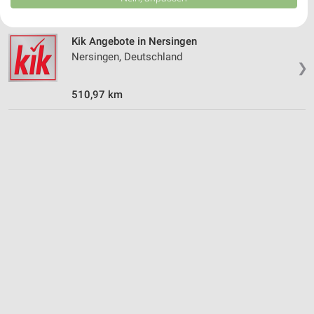
USA gesendet werden.
Ihre Einwilligung und die cookie Richtlinie gelten ausschließlich für diese
Website/App.
Kik Angebote in Nersingen
Partnerliste anzeigen (1 IAB-Anbieter)
Nersingen, Deutschland
❯
Wir nutzen Ihre Daten für folgende Zwecke:
IAB-Verarbeitungszwecke:
510,97 km
Speichern von oder Zugriff auf Informationen
auf einem Endgerät
Verwendung reduzierter Daten zur Auswahl von
Werbeanzeigen
Erstellung von Profilen für personalisierte
Werbung
Verwendung von Profilen zur Auswahl
personalisierter Werbung
Erstellung von Profilen zur Personalisierung
von Inhalten
Verwendung von Profilen zur Auswahl