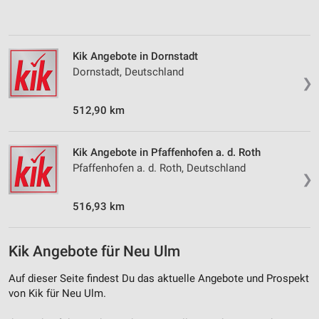
personalisierter Inhalte
Messung der Werbeleistung
Kik Angebote in Dornstadt
Messung der Performance von Inhalten
Dornstadt, Deutschland
❯
Analyse von Zielgruppen durch Statistiken oder
Kombinationen von Daten aus verschiedenen
512,90 km
Quellen
Entwicklung und Verbesserung der Angebote
Kik Angebote in Pfaffenhofen a. d. Roth
Pfaffenhofen a. d. Roth, Deutschland
Verwendung reduzierter Daten zur Auswahl von
❯
Inhalten
516,93 km
IAB-Besonderheiten:
Verwendung genauer Standortdaten
Kik Angebote für Neu Ulm
Geräte anhand von aktiv angeforderten
Informationen identifizieren
Auf dieser Seite findest Du das aktuelle Angebote und Prospekt
von Kik für Neu Ulm.
Nicht-IAB-Verarbeitungszwecke: