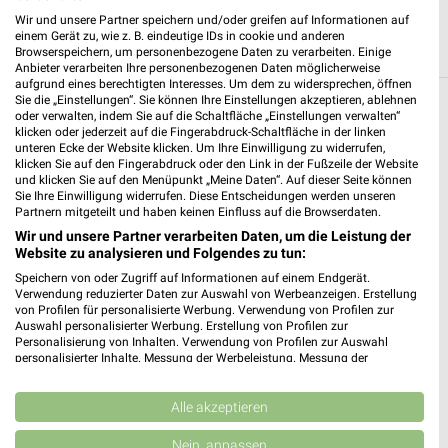
Wir und unsere Partner speichern und/oder greifen auf Informationen auf
einem Gerät zu, wie z. B. eindeutige IDs in cookie und anderen
Browserspeichern, um personenbezogene Daten zu verarbeiten. Einige
Anbieter verarbeiten Ihre personenbezogenen Daten möglicherweise
aufgrund eines berechtigten Interesses. Um dem zu widersprechen, öffnen
Sie die „Einstellungen“. Sie können Ihre Einstellungen akzeptieren, ablehnen
Weitere Kik Geschäfte mit Angeboten in und
oder verwalten, indem Sie auf die Schaltfläche „Einstellungen verwalten“
klicken oder jederzeit auf die Fingerabdruck-Schaltfläche in der linken
um Neu Ulm
unteren Ecke der Website klicken. Um Ihre Einwilligung zu widerrufen,
klicken Sie auf den Fingerabdruck oder den Link in der Fußzeile der Website
und klicken Sie auf den Menüpunkt „Meine Daten“. Auf dieser Seite können
5 Geschäfte und Orte
Sie Ihre Einwilligung widerrufen. Diese Entscheidungen werden unseren
Partnern mitgeteilt und haben keinen Einfluss auf die Browserdaten.
Kik Angebote in Ulm
Wir und unsere Partner verarbeiten Daten, um die Leistung der
Website zu analysieren und Folgendes zu tun:
Ulm, Deutschland
❯
Speichern von oder Zugriff auf Informationen auf einem Endgerät.
Verwendung reduzierter Daten zur Auswahl von Werbeanzeigen. Erstellung
von Profilen für personalisierte Werbung. Verwendung von Profilen zur
517,87 km
Auswahl personalisierter Werbung. Erstellung von Profilen zur
Personalisierung von Inhalten. Verwendung von Profilen zur Auswahl
personalisierter Inhalte. Messung der Werbeleistung. Messung der
Kik Angebote in Senden
Performance von Inhalten. Analyse von Zielgruppen durch Statistiken oder
Kombinationen von Daten aus verschiedenen Quellen. Entwicklung und
Senden, Deutschland
❯
Verbesserung der Angebote. Verwendung reduzierter Daten zur Auswahl
Alle akzeptieren
von Inhalten.
Daten können außerhalb der Europäischen Union weitergegeben und in die
Nein, anpassen
522,80 km