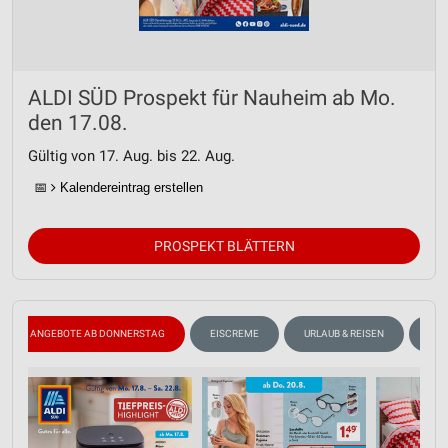
ALDI SÜD Prospekt für Nauheim ab Mo.
den 17.08.
Gültig von 17. Aug. bis 22. Aug.
📅
Kalendereintrag erstellen
PROSPEKT BLÄTTERN
ANGEBOTE AB DONNERSTAG
EISCREME
URLAUB & REISEN
ANG