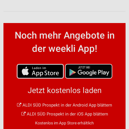
Noch mehr Angebote in
der weekli App!
Jetzt kostenlos laden
ALDI SÜD Prospekt in der Android App blättern
ALDI SÜD Prospekt in der iOS App blättern
Kostenlos im App Store erhältlich