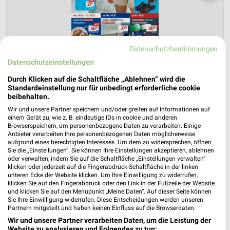
Datenschutzbestimmungen
Datenschutzeinstellungen
Durch Klicken auf die Schaltfläche „Ablehnen“ wird die
Standardeinstellung nur für unbedingt erforderliche cookie
ALDI SÜD Prospekt für Nauheim ab Mo.
beibehalten.
den 10.08.
Wir und unsere Partner speichern und/oder greifen auf Informationen auf
einem Gerät zu, wie z. B. eindeutige IDs in cookie und anderen
Browserspeichern, um personenbezogene Daten zu verarbeiten. Einige
Gültig von 10. Aug. bis 15. Aug.
Anbieter verarbeiten Ihre personenbezogenen Daten möglicherweise
aufgrund eines berechtigten Interesses. Um dem zu widersprechen, öffnen
📅
Kalendereintrag erstellen
Sie die „Einstellungen“. Sie können Ihre Einstellungen akzeptieren, ablehnen
oder verwalten, indem Sie auf die Schaltfläche „Einstellungen verwalten“
klicken oder jederzeit auf die Fingerabdruck-Schaltfläche in der linken
PROSPEKT BLÄTTERN
unteren Ecke der Website klicken. Um Ihre Einwilligung zu widerrufen,
klicken Sie auf den Fingerabdruck oder den Link in der Fußzeile der Website
und klicken Sie auf den Menüpunkt „Meine Daten“. Auf dieser Seite können
Sie Ihre Einwilligung widerrufen. Diese Entscheidungen werden unseren
Partnern mitgeteilt und haben keinen Einfluss auf die Browserdaten.
Wir und unsere Partner verarbeiten Daten, um die Leistung der
ANGEBOTE AB MONTAG
FLEISCH & WURST
AKTIONEN, RABATTE & GUTS
Website zu analysieren und Folgendes zu tun: