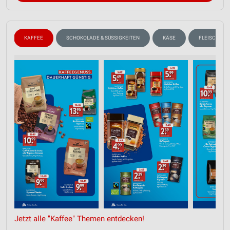
N
KAFFEE
SCHOKOLADE & SÜSSIGKEITEN
KÄSE
FLEISCH & W
Jetzt alle "Kaffee" Themen entdecken!