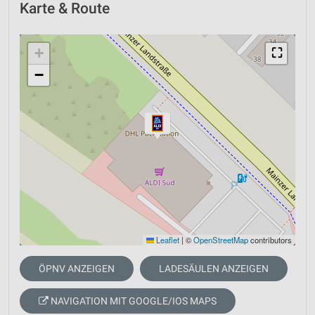
Karte & Route
+
⛶
−
Leaflet
|
©
OpenStreetMap
contributors
ÖPNV ANZEIGEN
LADESÄULEN ANZEIGEN
NAVIGATION MIT GOOGLE/IOS MAPS