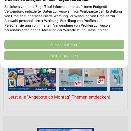
Speichern von oder Zugriff auf Informationen auf einem Endgerät.
Verwendung reduzierter Daten zur Auswahl von Werbeanzeigen. Erstellung
von Profilen für personalisierte Werbung. Verwendung von Profilen zur
Auswahl personalisierter Werbung. Erstellung von Profilen zur
Personalisierung von Inhalten. Verwendung von Profilen zur Auswahl
personalisierter Inhalte. Messung der Werbeleistung. Messung der
Performance von Inhalten. Analyse von Zielgruppen durch Statistiken oder
Kombinationen von Daten aus verschiedenen Quellen. Entwicklung und
Verbesserung der Angebote. Verwendung reduzierter Daten zur Auswahl
Alle akzeptieren
von Inhalten.
Daten können außerhalb der Europäischen Union weitergegeben und in die
Nein, anpassen
USA gesendet werden.
Ihre Einwilligung und die cookie Richtlinie gelten ausschließlich für diese
Website/App.
Partnerliste anzeigen (1 IAB-Anbieter)
Wir nutzen Ihre Daten für folgende Zwecke:
IAB-Verarbeitungszwecke:
Jetzt alle "Angebote ab Montag" Themen entdecken!
Speichern von oder Zugriff auf Informationen
auf einem Endgerät
Verwendung reduzierter Daten zur Auswahl von
Werbeanzeigen