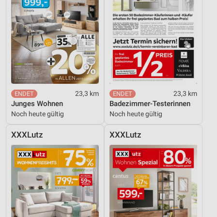
Verwendung reduzierter Daten zur Auswahl von
Inhalten
IAB-Besonderheiten:
Verwendung genauer Standortdaten
Geräte anhand von aktiv angeforderten
Informationen identifizieren
Nicht-IAB-Verarbeitungszwecke:
23,3 km
23,3 km
Notwendig
Junges Wohnen
Badezimmer-Testerinnen
Noch heute gültig
Noch heute gültig
Performance
XXXLutz
XXXLutz
Funktional
Werbung