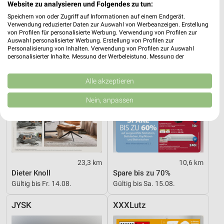
Website zu analysieren und Folgendes zu tun:
XXXLutz
JYSK
Speichern von oder Zugriff auf Informationen auf einem Endgerät.
Verwendung reduzierter Daten zur Auswahl von Werbeanzeigen. Erstellung
von Profilen für personalisierte Werbung. Verwendung von Profilen zur
Auswahl personalisierter Werbung. Erstellung von Profilen zur
Personalisierung von Inhalten. Verwendung von Profilen zur Auswahl
personalisierter Inhalte. Messung der Werbeleistung. Messung der
Performance von Inhalten. Analyse von Zielgruppen durch Statistiken oder
Kombinationen von Daten aus verschiedenen Quellen. Entwicklung und
Verbesserung der Angebote. Verwendung reduzierter Daten zur Auswahl
Alle akzeptieren
von Inhalten.
Daten können außerhalb der Europäischen Union weitergegeben und in die
Nein, anpassen
USA gesendet werden.
Ihre Einwilligung und die cookie Richtlinie gelten ausschließlich für diese
Website/App.
Partnerliste anzeigen (1 IAB-Anbieter)
Wir nutzen Ihre Daten für folgende Zwecke:
IAB-Verarbeitungszwecke:
23,3 km
10,6 km
Dieter Knoll
Spare bis zu 70%
Speichern von oder Zugriff auf Informationen
Gültig bis Fr. 14.08.
Gültig bis Sa. 15.08.
auf einem Endgerät
JYSK
XXXLutz
Verwendung reduzierter Daten zur Auswahl von
Werbeanzeigen