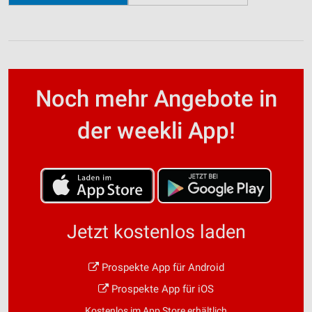
Noch mehr Angebote in
der weekli App!
Jetzt kostenlos laden
Prospekte App für Android
Prospekte App für iOS
Kostenlos im App Store erhältlich