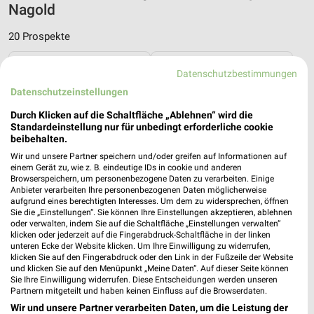
Nagold
20 Prospekte
XXXLutz
XXXLutz
Datenschutzbestimmungen
Datenschutzeinstellungen
Durch Klicken auf die Schaltfläche „Ablehnen“ wird die
Standardeinstellung nur für unbedingt erforderliche cookie
beibehalten.
Wir und unsere Partner speichern und/oder greifen auf Informationen auf
einem Gerät zu, wie z. B. eindeutige IDs in cookie und anderen
Browserspeichern, um personenbezogene Daten zu verarbeiten. Einige
Anbieter verarbeiten Ihre personenbezogenen Daten möglicherweise
aufgrund eines berechtigten Interesses. Um dem zu widersprechen, öffnen
Sie die „Einstellungen“. Sie können Ihre Einstellungen akzeptieren, ablehnen
oder verwalten, indem Sie auf die Schaltfläche „Einstellungen verwalten“
klicken oder jederzeit auf die Fingerabdruck-Schaltfläche in der linken
unteren Ecke der Website klicken. Um Ihre Einwilligung zu widerrufen,
klicken Sie auf den Fingerabdruck oder den Link in der Fußzeile der Website
und klicken Sie auf den Menüpunkt „Meine Daten“. Auf dieser Seite können
23,3 km
23,3 km
Sie Ihre Einwilligung widerrufen. Diese Entscheidungen werden unseren
Gartenmöbel-Abverkauf
Junges Wohnen
Partnern mitgeteilt und haben keinen Einfluss auf die Browserdaten.
Gültig bis Fr. 28.08.
Gültig bis Fr. 14.08.
Wir und unsere Partner verarbeiten Daten, um die Leistung der