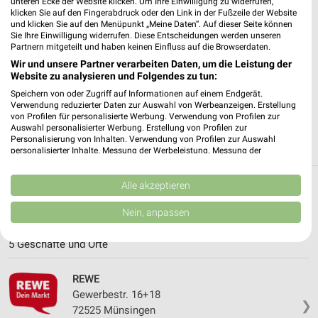
unteren Ecke der Website klicken. Um Ihre Einwilligung zu widerrufen,
✔
Standortgenaue Angebote
klicken Sie auf den Fingerabdruck oder den Link in der Fußzeile der Website
✔
Folge deinem Lieblingshändler
und klicken Sie auf den Menüpunkt „Meine Daten“. Auf dieser Seite können
Sie Ihre Einwilligung widerrufen. Diese Entscheidungen werden unseren
✔
Push-Benachrichtigungen bei neuen Prospekten
Partnern mitgeteilt und haben keinen Einfluss auf die Browserdaten.
✔
Einkaufsliste - Einkauf stressfrei planen
Wir und unsere Partner verarbeiten Daten, um die Leistung der
Website zu analysieren und Folgendes zu tun:
JETZT LADEN UND SPAREN!
Speichern von oder Zugriff auf Informationen auf einem Endgerät.
Verwendung reduzierter Daten zur Auswahl von Werbeanzeigen. Erstellung
von Profilen für personalisierte Werbung. Verwendung von Profilen zur
Auswahl personalisierter Werbung. Erstellung von Profilen zur
Personalisierung von Inhalten. Verwendung von Profilen zur Auswahl
personalisierter Inhalte. Messung der Werbeleistung. Messung der
Performance von Inhalten. Analyse von Zielgruppen durch Statistiken oder
Kombinationen von Daten aus verschiedenen Quellen. Entwicklung und
Verbesserung der Angebote. Verwendung reduzierter Daten zur Auswahl
Alle akzeptieren
Weitere REWE Geschäfte mit Angeboten in
von Inhalten.
Daten können außerhalb der Europäischen Union weitergegeben und in die
und um Münsingen
Nein, anpassen
USA gesendet werden.
Ihre Einwilligung und die cookie Richtlinie gelten ausschließlich für diese
5 Geschäfte und Orte
Website/App.
Partnerliste anzeigen (1 IAB-Anbieter)
REWE
Wir nutzen Ihre Daten für folgende Zwecke:
Gewerbestr. 16+18
IAB-Verarbeitungszwecke:
❯
72525 Münsingen