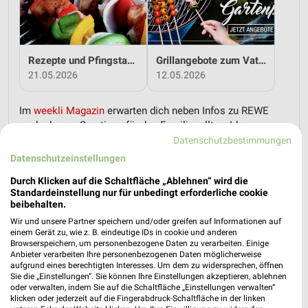
Rezepte und Pfingstangebote bei REWE!
Grillangebote zum Vatertag bei REWE!
21.05.2026
12.05.2026
Im
weekli Magazin
erwarten dich neben Infos zu REWE
auch clevere Spartipps für den Familienalltag, Ideen zur
Haushaltsplanung und einfache Wege, dein Budget
Datenschutzbestimmungen
nachhaltig zu entlasten.
Datenschutzeinstellungen
Durch Klicken auf die Schaltfläche „Ablehnen“ wird die
Standardeinstellung nur für unbedingt erforderliche cookie
beibehalten.
Wir und unsere Partner speichern und/oder greifen auf Informationen auf
einem Gerät zu, wie z. B. eindeutige IDs in cookie und anderen
Browserspeichern, um personenbezogene Daten zu verarbeiten. Einige
weekli - Prospekte & Angebote App
Anbieter verarbeiten Ihre personenbezogenen Daten möglicherweise
aufgrund eines berechtigten Interesses. Um dem zu widersprechen, öffnen
Alle REWE Angebote immer griffbereit – mit der kostenlosen
Sie die „Einstellungen“. Sie können Ihre Einstellungen akzeptieren, ablehnen
oder verwalten, indem Sie auf die Schaltfläche „Einstellungen verwalten“
weekli App für iOS & Android.
klicken oder jederzeit auf die Fingerabdruck-Schaltfläche in der linken