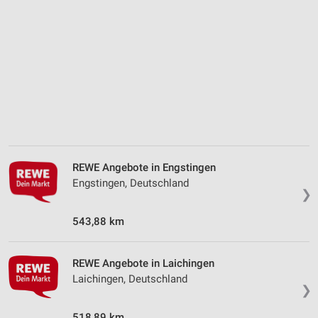
Kombinationen von Daten aus verschiedenen
Quellen
Entwicklung und Verbesserung der Angebote
Verwendung reduzierter Daten zur Auswahl von
Inhalten
IAB-Besonderheiten:
Verwendung genauer Standortdaten
Geräte anhand von aktiv angeforderten
REWE Angebote in Engstingen
Informationen identifizieren
Engstingen, Deutschland
❯
Nicht-IAB-Verarbeitungszwecke:
Notwendig
543,88 km
Performance
REWE Angebote in Laichingen
Funktional
Laichingen, Deutschland
❯
Werbung
518,89 km