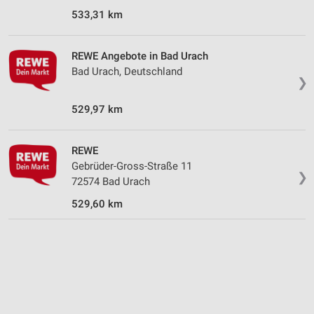
Speichern von oder Zugriff auf Informationen
533,31 km
auf einem Endgerät
Verwendung reduzierter Daten zur Auswahl von
REWE Angebote in Bad Urach
Werbeanzeigen
Bad Urach, Deutschland
❯
Erstellung von Profilen für personalisierte
Werbung
529,97 km
Verwendung von Profilen zur Auswahl
personalisierter Werbung
REWE
Gebrüder-Gross-Straße 11
Erstellung von Profilen zur Personalisierung
❯
von Inhalten
72574 Bad Urach
529,60 km
Verwendung von Profilen zur Auswahl
personalisierter Inhalte
Messung der Werbeleistung
Messung der Performance von Inhalten
Analyse von Zielgruppen durch Statistiken oder