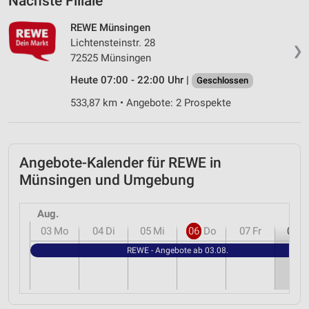
Nächste Filiale
REWE Münsingen
Lichtensteinstr. 28
❯
72525 Münsingen
Heute 07:00 - 22:00 Uhr |
Geschlossen
533,87 km • Angebote: 2 Prospekte
Angebote-Kalender für REWE in
Münsingen und Umgebung
Aug.
03
Mo
04
Di
05
Mi
06
Do
07
Fr
08
S
REWE - Angebote ab 03.08.