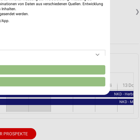
binationen von Daten aus verschiedenen Quellen. Entwicklung
 Inhalten.
❯
gesendet werden.
e/App.
erstadt und Umgebung
n
r
08
Sa
09
So
10
Mo
11
Di
12
Mi
13
Do
NKD - Herbstli
NKD - Milc
R PROSPEKTE