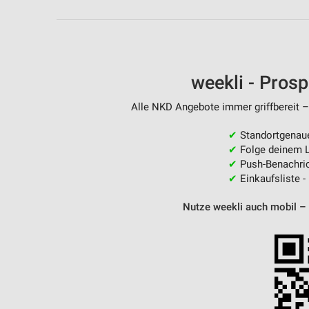
Messung der Performance von Inhalten
Analyse von Zielgruppen durch Statistiken oder Kombinationen 
Quellen
weekli - Pros
Entwicklung und Verbesserung der Angebote
Verwendung reduzierter Daten zur Auswahl von Inhalten
Alle NKD Angebote immer griffbereit –
IAB-Besonderheiten:
✔
Standortgenau
✔
Folge deinem L
Verwendung genauer Standortdaten
✔
Push-Benachric
✔
Einkaufsliste -
Geräte anhand von aktiv angeforderten Informationen identifizie
Nicht-IAB-Verarbeitungszwecke:
Nutze weekli auch mobil –
Notwendig
Performance
Funktional
Werbung