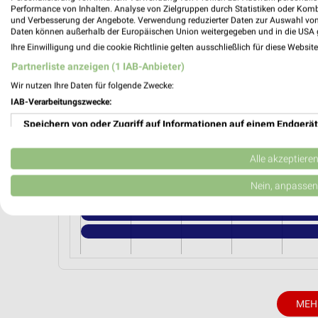
NKD Münnerstadt
Performance von Inhalten. Analyse von Zielgruppen durch Statistiken oder Kom
Anger 6
und Verbesserung der Angebote. Verwendung reduzierter Daten zur Auswahl von
Daten können außerhalb der Europäischen Union weitergegeben und in die USA 
97702 Münnerstadt
Ihre Einwilligung und die cookie Richtlinie gelten ausschließlich für diese Websit
Heute 09:00 - 18:00 Uhr |
Geschlossen
Partnerliste anzeigen (1 IAB-Anbieter)
336,72 km • Angebote: 2 Prospekte
Wir nutzen Ihre Daten für folgende Zwecke:
IAB-Verarbeitungszwecke:
Speichern von oder Zugriff auf Informationen auf einem Endgerät
Angebote-Kalender für NKD in Münn
Verwendung reduzierter Daten zur Auswahl von Werbeanzeigen
Alle akzeptiere
Aug.
Erstellung von Profilen für personalisierte Werbung
Nein, anpassen
03
Mo
04
Di
05
Mi
06
Do
07
F
Verwendung von Profilen zur Auswahl personalisierter Werbung
Erstellung von Profilen zur Personalisierung von Inhalten
Verwendung von Profilen zur Auswahl personalisierter Inhalte
Messung der Werbeleistung
MEH