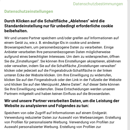
Datenschutzbestimmungen
Datenschutzeinstellungen
Durch Klicken auf die Schaltfläche „Ablehnen“ wird die
Standardeinstellung nur für unbedingt erforderliche cookie
HKL BAUMASCHINEN Prospekte & Angebote für
beibehalten.
Freiburg
Wir und unsere Partner speichern und/oder greifen auf Informationen auf
einem Gerät zu, wie z. B. eindeutige IDs in cookie und anderen
Browserspeichern, um personenbezogene Daten zu verarbeiten. Einige
Anbieter verarbeiten Ihre personenbezogenen Daten möglicherweise
aufgrund eines berechtigten Interesses. Um dem zu widersprechen, öffnen
HORNBACH Prospekte & Angebote für Binzen
Sie die „Einstellungen“. Sie können Ihre Einstellungen akzeptieren, ablehnen
bei Lörrach
oder verwalten, indem Sie auf die Schaltfläche „Einstellungen verwalten“
klicken oder jederzeit auf die Fingerabdruck-Schaltfläche in der linken
unteren Ecke der Website klicken. Um Ihre Einwilligung zu widerrufen,
klicken Sie auf den Fingerabdruck oder den Link in der Fußzeile der Website
und klicken Sie auf den Menüpunkt „Meine Daten“. Auf dieser Seite können
Sie Ihre Einwilligung widerrufen. Diese Entscheidungen werden unseren
Partnern mitgeteilt und haben keinen Einfluss auf die Browserdaten.
Wir und unsere Partner verarbeiten Daten, um die Leistung der
Website zu analysieren und Folgendes zu tun:
Speichern von oder Zugriff auf Informationen auf einem Endgerät.
Noch mehr Angebote in
Verwendung reduzierter Daten zur Auswahl von Werbeanzeigen. Erstellung
von Profilen für personalisierte Werbung. Verwendung von Profilen zur
Auswahl personalisierter Werbung. Erstellung von Profilen zur