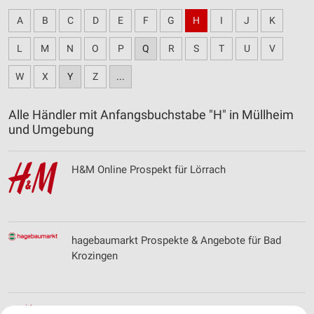
A
B
C
D
E
F
G
H
I
J
K
L
M
N
O
P
Q
R
S
T
U
V
W
X
Y
Z
...
Alle Händler mit Anfangsbuchstabe "H" in Müllheim
und Umgebung
H&M Online Prospekt für Lörrach
hagebaumarkt Prospekte & Angebote für Bad
Krozingen
Highlight Concerts Prospekte und Angebote