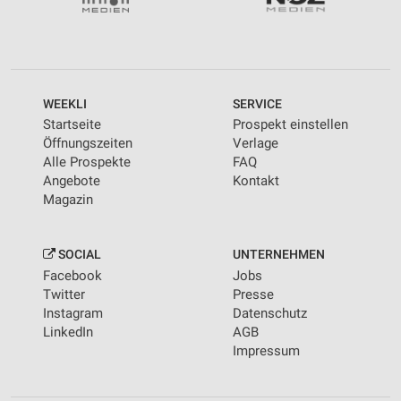
personalisierter Werbung
Erstellung von Profilen zur Personalisierung
von Inhalten
Verwendung von Profilen zur Auswahl
WEEKLI
SERVICE
personalisierter Inhalte
Startseite
Prospekt einstellen
Öffnungszeiten
Verlage
Messung der Werbeleistung
Alle Prospekte
FAQ
Angebote
Kontakt
Messung der Performance von Inhalten
Magazin
Analyse von Zielgruppen durch Statistiken oder
Kombinationen von Daten aus verschiedenen
Quellen
SOCIAL
UNTERNEHMEN
Facebook
Jobs
Entwicklung und Verbesserung der Angebote
Twitter
Presse
Instagram
Datenschutz
Verwendung reduzierter Daten zur Auswahl von
LinkedIn
AGB
Inhalten
Impressum
IAB-Besonderheiten:
Verwendung genauer Standortdaten