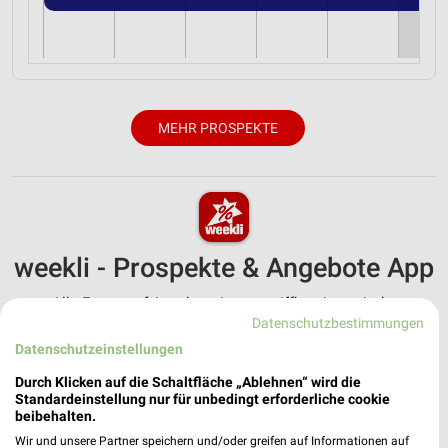
MEHR PROSPEKTE
weekli - Prospekte & Angebote App
Alle Fressnapf Angebote immer griffbereit – mit der
Datenschutzbestimmungen
kostenlosen weekli App für iOS & Android.
Datenschutzeinstellungen
✔
Standortgenaue Angebote
Durch Klicken auf die Schaltfläche „Ablehnen“ wird die
✔
Folge deinem Lieblingshändler
Standardeinstellung nur für unbedingt erforderliche cookie
✔
Push-Benachrichtigungen bei neuen Prospekten
beibehalten.
✔
Einkaufsliste - Einkauf stressfrei planen
Wir und unsere Partner speichern und/oder greifen auf Informationen auf