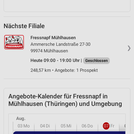
Nächste Filiale
Fressnapf Mühlhausen
Ammersche Landstraße 27-30
❯
99974 Mühlhausen
Heute 09:00 - 19:00 Uhr |
Geschlossen
248,57 km • Angebote: 1 Prospekt
Angebote-Kalender für Fressnapf in
Mühlhausen (Thüringen) und Umgebung
Aug.
03
Mo
04
Di
05
Mi
06
Do
07
Fr
08
S