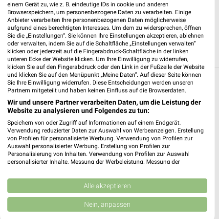
einem Gerät zu, wie z. B. eindeutige IDs in cookie und anderen
Browserspeichern, um personenbezogene Daten zu verarbeiten. Einige
JETZT LADEN UND SPAREN!
Anbieter verarbeiten Ihre personenbezogenen Daten möglicherweise
aufgrund eines berechtigten Interesses. Um dem zu widersprechen, öffnen
Sie die „Einstellungen“. Sie können Ihre Einstellungen akzeptieren, ablehnen
oder verwalten, indem Sie auf die Schaltfläche „Einstellungen verwalten“
klicken oder jederzeit auf die Fingerabdruck-Schaltfläche in der linken
unteren Ecke der Website klicken. Um Ihre Einwilligung zu widerrufen,
klicken Sie auf den Fingerabdruck oder den Link in der Fußzeile der Website
und klicken Sie auf den Menüpunkt „Meine Daten“. Auf dieser Seite können
Sie Ihre Einwilligung widerrufen. Diese Entscheidungen werden unseren
Weitere Fressnapf Geschäfte mit Angeboten
Partnern mitgeteilt und haben keinen Einfluss auf die Browserdaten.
in und um Mühlhausen (Thüringen)
Wir und unsere Partner verarbeiten Daten, um die Leistung der
Website zu analysieren und Folgendes zu tun:
5 Geschäfte und Orte
Speichern von oder Zugriff auf Informationen auf einem Endgerät.
Verwendung reduzierter Daten zur Auswahl von Werbeanzeigen. Erstellung
von Profilen für personalisierte Werbung. Verwendung von Profilen zur
Fressnapf Angebote in Bad Langensalza
Auswahl personalisierter Werbung. Erstellung von Profilen zur
Personalisierung von Inhalten. Verwendung von Profilen zur Auswahl
Bad Langensalza, Deutschland
❯
personalisierter Inhalte. Messung der Werbeleistung. Messung der
Performance von Inhalten. Analyse von Zielgruppen durch Statistiken oder
Kombinationen von Daten aus verschiedenen Quellen. Entwicklung und
245,81 km
Verbesserung der Angebote. Verwendung reduzierter Daten zur Auswahl
Alle akzeptieren
von Inhalten.
Daten können außerhalb der Europäischen Union weitergegeben und in die
Nein, anpassen
USA gesendet werden.
Fressnapf Angebote in Eisenach