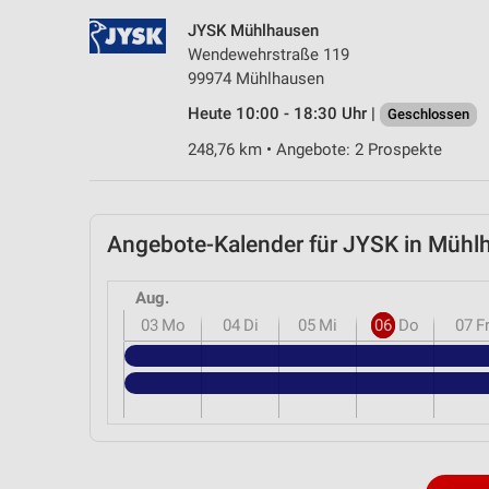
JYSK Mühlhausen
Wendewehrstraße 119
99974 Mühlhausen
Heute 10:00 - 18:30 Uhr |
Geschlossen
248,76 km • Angebote: 2 Prospekte
Angebote-Kalender für JYSK in Müh
Aug.
03
Mo
04
Di
05
Mi
06
Do
07
F