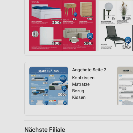
Messung der Performance von Inhalten
Analyse von Zielgruppen durch Statistiken oder Kombinationen 
Quellen
Entwicklung und Verbesserung der Angebote
Verwendung reduzierter Daten zur Auswahl von Inhalten
IAB-Besonderheiten:
Verwendung genauer Standortdaten
Angebote Seite 2
Geräte anhand von aktiv angeforderten Informationen identifizie
Kopfkissen
Matratze
Nicht-IAB-Verarbeitungszwecke:
Bezug
Notwendig
Kissen
Performance
Funktional
Nächste Filiale
Werbung