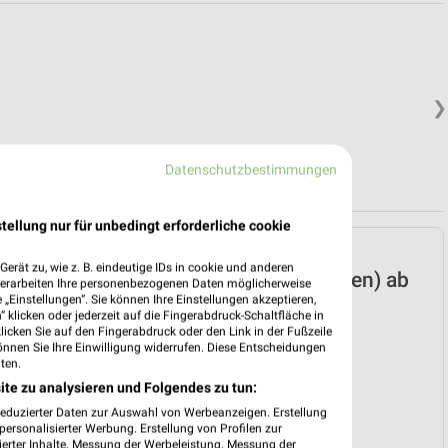
❯
Datenschutzbestimmungen
tellung nur für unbedingt erforderliche cookie
JYSK Prospekt für
erät zu, wie z. B. eindeutige IDs in cookie und anderen
Mühlhausen (Thüringen) ab
verarbeiten Ihre personenbezogenen Daten möglicherweise
„Einstellungen“. Sie können Ihre Einstellungen akzeptieren,
So. den 12.07.
 klicken oder jederzeit auf die Fingerabdruck-Schaltfläche in
klicken Sie auf den Fingerabdruck oder den Link in der Fußzeile
Spare bis zu 70%
önnen Sie Ihre Einwilligung widerrufen. Diese Entscheidungen
Gültig von 12. Jul. bis 15. Aug.
ten.
ite zu analysieren und Folgendes zu tun:
📅
Kalendereintrag erstellen
reduzierter Daten zur Auswahl von Werbeanzeigen. Erstellung
❯
ersonalisierter Werbung. Erstellung von Profilen zur
ierter Inhalte. Messung der Werbeleistung. Messung der