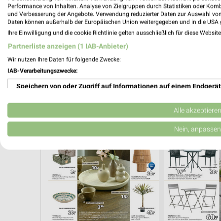
Performance von Inhalten. Analyse von Zielgruppen durch Statistiken oder Kom
und Verbesserung der Angebote. Verwendung reduzierter Daten zur Auswahl von
Daten können außerhalb der Europäischen Union weitergegeben und in die USA 
Ihre Einwilligung und die cookie Richtlinie gelten ausschließlich für diese Websit
Partnerliste anzeigen (1 IAB-Anbieter)
Wir nutzen Ihre Daten für folgende Zwecke:
IAB-Verarbeitungszwecke:
Speichern von oder Zugriff auf Informationen auf einem Endgerät
Verwendung reduzierter Daten zur Auswahl von Werbeanzeigen
Alle akzeptiere
MÖBEL
GESCHENKIDEEN FÜR SIE
WELLNESS FÜR ZU
Erstellung von Profilen für personalisierte Werbung
Nein, anpassen
Verwendung von Profilen zur Auswahl personalisierter Werbung
Erstellung von Profilen zur Personalisierung von Inhalten
Verwendung von Profilen zur Auswahl personalisierter Inhalte
Messung der Werbeleistung