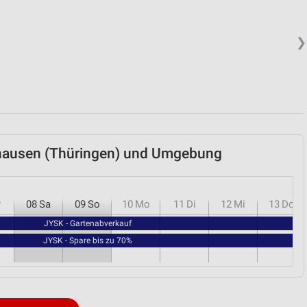
❯
lhausen (Thüringen) und Umgebung
r
08
Sa
09
So
10
Mo
11
Di
12
Mi
13
Do
JYSK - Gartenabverkauf
JYSK - Spare bis zu 70%