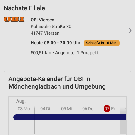
Nächste Filiale
OBI Viersen
Kölnische Straße 30
❯
41747 Viersen
Heute 08:00 - 20:00 Uhr |
Schließt in 16 Min.
500,51 km • Angebote: 1 Prospekt
Angebote-Kalender für OBI in
Mönchengladbach und Umgebung
Aug.
03
Mo
04
Di
05
Mi
06
Do
07
Fr
08
S