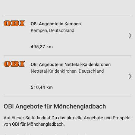
Verwendung von Profilen zur Auswahl
personalisierter Inhalte
Messung der Werbeleistung
OBI Angebote in Kempen
Kempen, Deutschland
Messung der Performance von Inhalten
❯
Analyse von Zielgruppen durch Statistiken oder
495,27 km
Kombinationen von Daten aus verschiedenen
Quellen
OBI Angebote in Nettetal-Kaldenkirchen
Entwicklung und Verbesserung der Angebote
Nettetal-Kaldenkirchen, Deutschland
❯
Verwendung reduzierter Daten zur Auswahl von
Inhalten
510,44 km
IAB-Besonderheiten:
OBI Angebote für Mönchengladbach
Verwendung genauer Standortdaten
Auf dieser Seite findest Du das aktuelle Angebote und Prospekt
Geräte anhand von aktiv angeforderten
Informationen identifizieren
von OBI für Mönchengladbach.
Nicht-IAB-Verarbeitungszwecke: