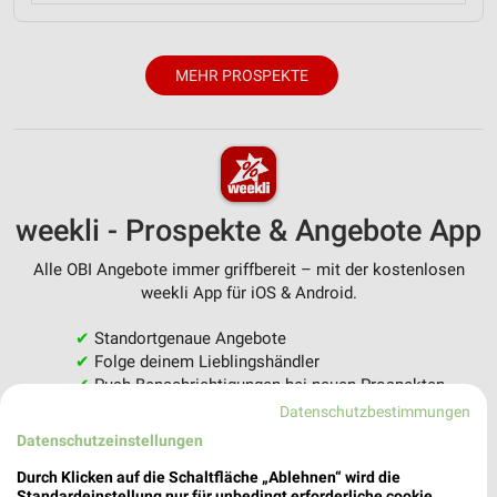
MEHR PROSPEKTE
weekli - Prospekte & Angebote App
Alle OBI Angebote immer griffbereit – mit der kostenlosen
weekli App für iOS & Android.
✔
Standortgenaue Angebote
✔
Folge deinem Lieblingshändler
✔
Push-Benachrichtigungen bei neuen Prospekten
✔
Einkaufsliste - Einkauf stressfrei planen
Datenschutzbestimmungen
Datenschutzeinstellungen
JETZT LADEN UND SPAREN!
Durch Klicken auf die Schaltfläche „Ablehnen“ wird die
Standardeinstellung nur für unbedingt erforderliche cookie