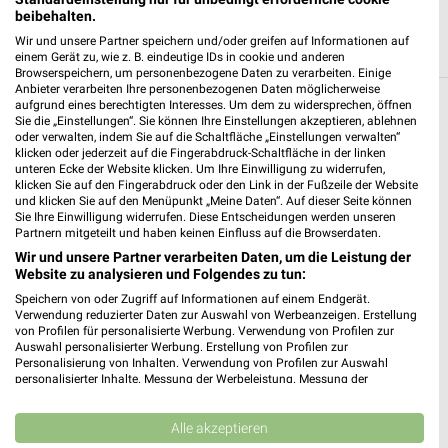
beibehalten.
Wir und unsere Partner speichern und/oder greifen auf Informationen auf
einem Gerät zu, wie z. B. eindeutige IDs in cookie und anderen
Browserspeichern, um personenbezogene Daten zu verarbeiten. Einige
Anbieter verarbeiten Ihre personenbezogenen Daten möglicherweise
aufgrund eines berechtigten Interesses. Um dem zu widersprechen, öffnen
Weitere OBI Geschäfte mit Angeboten in
Sie die „Einstellungen“. Sie können Ihre Einstellungen akzeptieren, ablehnen
oder verwalten, indem Sie auf die Schaltfläche „Einstellungen verwalten“
und um Mönchengladbach
klicken oder jederzeit auf die Fingerabdruck-Schaltfläche in der linken
unteren Ecke der Website klicken. Um Ihre Einwilligung zu widerrufen,
klicken Sie auf den Fingerabdruck oder den Link in der Fußzeile der Website
5 Geschäfte und Orte
und klicken Sie auf den Menüpunkt „Meine Daten“. Auf dieser Seite können
Sie Ihre Einwilligung widerrufen. Diese Entscheidungen werden unseren
Partnern mitgeteilt und haben keinen Einfluss auf die Browserdaten.
OBI Angebote in Erkelenz
Wir und unsere Partner verarbeiten Daten, um die Leistung der
Erkelenz, Deutschland
❯
Website zu analysieren und Folgendes zu tun:
Speichern von oder Zugriff auf Informationen auf einem Endgerät.
513,90 km
Verwendung reduzierter Daten zur Auswahl von Werbeanzeigen. Erstellung
von Profilen für personalisierte Werbung. Verwendung von Profilen zur
Auswahl personalisierter Werbung. Erstellung von Profilen zur
Personalisierung von Inhalten. Verwendung von Profilen zur Auswahl
OBI Angebote in Düsseldorf
personalisierter Inhalte. Messung der Werbeleistung. Messung der
Düsseldorf, Deutschland
Performance von Inhalten. Analyse von Zielgruppen durch Statistiken oder
❯
Kombinationen von Daten aus verschiedenen Quellen. Entwicklung und
Verbesserung der Angebote. Verwendung reduzierter Daten zur Auswahl
Alle akzeptieren
von Inhalten.
481,73 km