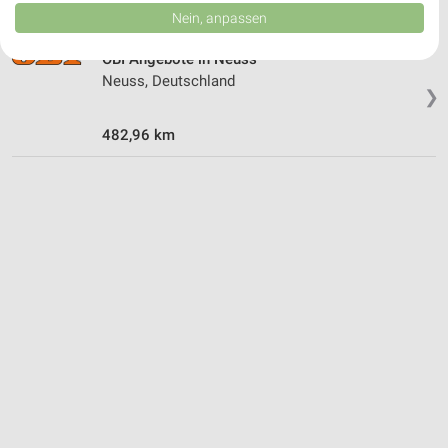
Daten können außerhalb der Europäischen Union weitergegeben und in die
Nein, anpassen
USA gesendet werden.
Ihre Einwilligung und die cookie Richtlinie gelten ausschließlich für diese
OBI Angebote in Neuss
Website/App.
Neuss, Deutschland
Partnerliste anzeigen (1 IAB-Anbieter)
❯
Wir nutzen Ihre Daten für folgende Zwecke:
482,96 km
IAB-Verarbeitungszwecke:
Speichern von oder Zugriff auf Informationen
auf einem Endgerät
Verwendung reduzierter Daten zur Auswahl von
Werbeanzeigen
Erstellung von Profilen für personalisierte
Werbung
Verwendung von Profilen zur Auswahl
personalisierter Werbung
Erstellung von Profilen zur Personalisierung
von Inhalten