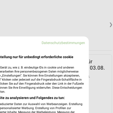
❯
Datenschutzbestimmungen
tellung nur für unbedingt erforderliche cookie
ALDI Nord Prospekt für
Mittweida ab Mo. den 03.08.
erät zu, wie z. B. eindeutige IDs in cookie und anderen
verarbeiten Ihre personenbezogenen Daten möglicherweise
„Einstellungen“. Sie können Ihre Einstellungen akzeptieren,
Gültig von 03. Aug. bis 08. Aug.
 klicken oder jederzeit auf die Fingerabdruck-Schaltfläche in
klicken Sie auf den Fingerabdruck oder den Link in der Fußzeile
📅
Kalendereintrag erstellen
önnen Sie Ihre Einwilligung widerrufen. Diese Entscheidungen
ten.
ite zu analysieren und Folgendes zu tun:
❯
reduzierter Daten zur Auswahl von Werbeanzeigen. Erstellung
PROSPEKT BLÄTTERN
ersonalisierter Werbung. Erstellung von Profilen zur
ierter Inhalte. Messung der Werbeleistung. Messung der