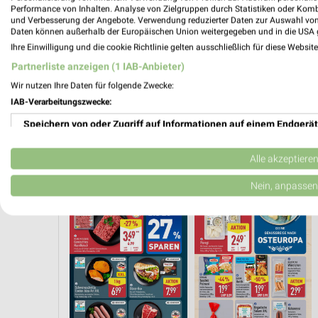
Performance von Inhalten. Analyse von Zielgruppen durch Statistiken oder Kom
und Verbesserung der Angebote. Verwendung reduzierter Daten zur Auswahl von
Daten können außerhalb der Europäischen Union weitergegeben und in die USA 
Ihre Einwilligung und die cookie Richtlinie gelten ausschließlich für diese Websit
Partnerliste anzeigen (1 IAB-Anbieter)
Wir nutzen Ihre Daten für folgende Zwecke:
IAB-Verarbeitungszwecke:
Speichern von oder Zugriff auf Informationen auf einem Endgerät
Verwendung reduzierter Daten zur Auswahl von Werbeanzeigen
Alle akzeptiere
AB MONTAG
FLEISCH & WURST
AKTIONEN, RABATTE & GUTSCHEINE
H
Erstellung von Profilen für personalisierte Werbung
Nein, anpassen
Verwendung von Profilen zur Auswahl personalisierter Werbung
Erstellung von Profilen zur Personalisierung von Inhalten
Verwendung von Profilen zur Auswahl personalisierter Inhalte
Messung der Werbeleistung