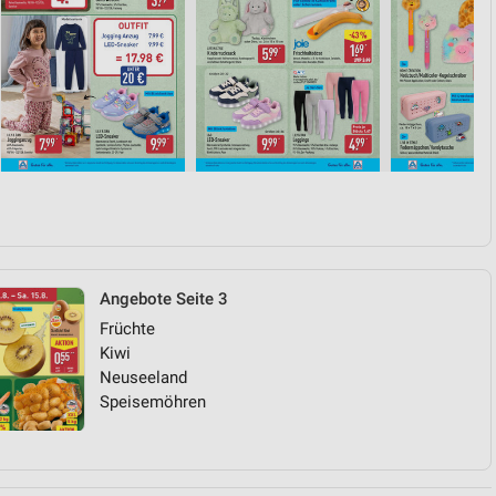
Angebote Seite 3
Früchte
Kiwi
Neuseeland
Speisemöhren