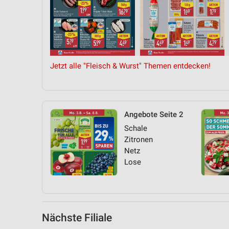
Messung der Performance von Inhalten
Analyse von Zielgruppen durch Statistiken oder Kombinationen 
Quellen
Entwicklung und Verbesserung der Angebote
Jetzt alle "Fleisch & Wurst" Themen entdecken!
Verwendung reduzierter Daten zur Auswahl von Inhalten
IAB-Besonderheiten:
Verwendung genauer Standortdaten
Angebote Seite 2
Schale
Geräte anhand von aktiv angeforderten Informationen identifizie
Zitronen
Nicht-IAB-Verarbeitungszwecke:
Netz
Lose
Notwendig
Performance
Funktional
Nächste Filiale
Werbung