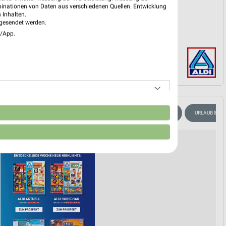
binationen von Daten aus verschiedenen Quellen. Entwicklung
 Inhalten.
gesendet werden.
e/App.
n
ERBSTKÜCHE
EISCREME
SCHOKOLADE & SÜSSIGKEITEN
URLAUB & RE