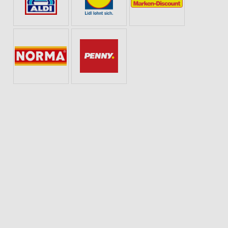
SOMMER & SONNE
GETRÄNKE
WHISKEY & WHISKY
SCHULANFANG