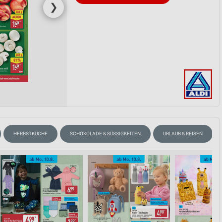
❯
HERBSTKÜCHE
SCHOKOLADE & SÜSSIGKEITEN
URLAUB & REISEN