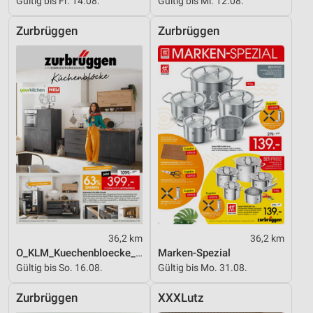
Gültig bis Fr. 14.08.
Gültig bis Mi. 12.08.
Entwicklung und Verbesserung der Angebote
Zurbrüggen
Zurbrüggen
Verwendung reduzierter Daten zur Auswahl von
Inhalten
IAB-Besonderheiten:
Verwendung genauer Standortdaten
Geräte anhand von aktiv angeforderten
Informationen identifizieren
Nicht-IAB-Verarbeitungszwecke:
Notwendig
Performance
36,2 km
36,2 km
Funktional
O_KLM_Kuechenbloecke_01_26_ES
Marken-Spezial
Gültig bis So. 16.08.
Gültig bis Mo. 31.08.
Werbung
Zurbrüggen
XXXLutz