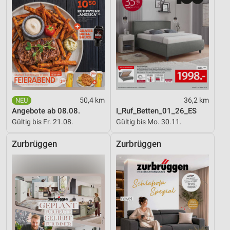
50,4 km
36,2 km
Angebote ab 08.08.
I_Ruf_Betten_01_26_ES
Gültig bis Fr. 21.08.
Gültig bis Mo. 30.11.
Zurbrüggen
Zurbrüggen