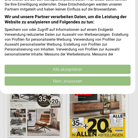
Sie Ihre Einwilligung widerrufen. Diese Entscheidungen werden unseren
Partnern mitgeteilt und haben keinen Einfluss auf die Browserdaten.
Wir und unsere Partner verarbeiten Daten, um die Leistung der
Website zu analysieren und Folgendes zu tun:
36,2 km
50,4 km
Speichern von oder Zugriff auf Informationen auf einem Endgerät.
Angebote ab 11.07.
Hesse
Verwendung reduzierter Daten zur Auswahl von Werbeanzeigen. Erstellung
von Profilen für personalisierte Werbung. Verwendung von Profilen zur
Noch heute gültig
Noch heute gültig
Auswahl personalisierter Werbung. Erstellung von Profilen zur
Personalisierung von Inhalten. Verwendung von Profilen zur Auswahl
XXXLutz
XXXLutz
personalisierter Inhalte. Messung der Werbeleistung. Messung der
Performance von Inhalten. Analyse von Zielgruppen durch Statistiken oder
Kombinationen von Daten aus verschiedenen Quellen. Entwicklung und
Verbesserung der Angebote. Verwendung reduzierter Daten zur Auswahl
Alle akzeptieren
von Inhalten.
Daten können außerhalb der Europäischen Union weitergegeben und in die
Nein, anpassen
USA gesendet werden.
Ihre Einwilligung und die cookie Richtlinie gelten ausschließlich für diese
Website/App.
Partnerliste anzeigen (1 IAB-Anbieter)
Wir nutzen Ihre Daten für folgende Zwecke:
IAB-Verarbeitungszwecke:
Speichern von oder Zugriff auf Informationen
auf einem Endgerät