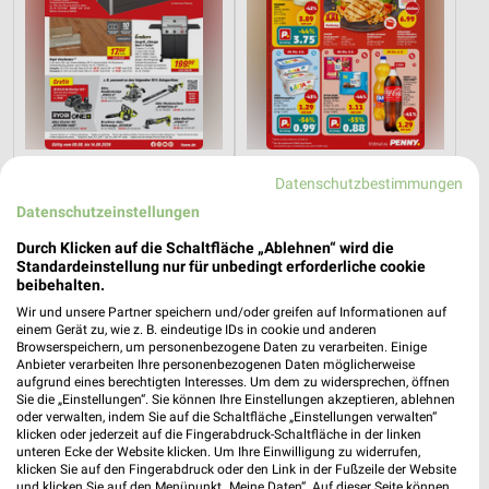
3,7 km
1,1 km
Datenschutzbestimmungen
Angebote ab 08.08.
Angebote ab 03.08.
Datenschutzeinstellungen
Gültig bis Fr. 14.08.
Noch heute gültig
Durch Klicken auf die Schaltfläche „Ablehnen“ wird die
Zurbrüggen
XXXLutz
Standardeinstellung nur für unbedingt erforderliche cookie
beibehalten.
Wir und unsere Partner speichern und/oder greifen auf Informationen auf
einem Gerät zu, wie z. B. eindeutige IDs in cookie und anderen
Browserspeichern, um personenbezogene Daten zu verarbeiten. Einige
Anbieter verarbeiten Ihre personenbezogenen Daten möglicherweise
aufgrund eines berechtigten Interesses. Um dem zu widersprechen, öffnen
Sie die „Einstellungen“. Sie können Ihre Einstellungen akzeptieren, ablehnen
oder verwalten, indem Sie auf die Schaltfläche „Einstellungen verwalten“
klicken oder jederzeit auf die Fingerabdruck-Schaltfläche in der linken
unteren Ecke der Website klicken. Um Ihre Einwilligung zu widerrufen,
klicken Sie auf den Fingerabdruck oder den Link in der Fußzeile der Website
und klicken Sie auf den Menüpunkt „Meine Daten“. Auf dieser Seite können