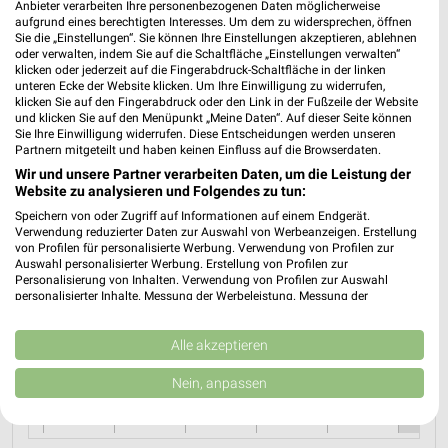
Anbieter verarbeiten Ihre personenbezogenen Daten möglicherweise
aufgrund eines berechtigten Interesses. Um dem zu widersprechen, öffnen
REWE Wuppertal
Sie die „Einstellungen“. Sie können Ihre Einstellungen akzeptieren, ablehnen
oder verwalten, indem Sie auf die Schaltfläche „Einstellungen verwalten“
Am Stationsgarten 2
❯
klicken oder jederzeit auf die Fingerabdruck-Schaltfläche in der linken
42327 Wuppertal
unteren Ecke der Website klicken. Um Ihre Einwilligung zu widerrufen,
klicken Sie auf den Fingerabdruck oder den Link in der Fußzeile der Website
Heute 08:00 - 21:00 Uhr |
Geöffnet
und klicken Sie auf den Menüpunkt „Meine Daten“. Auf dieser Seite können
Sie Ihre Einwilligung widerrufen. Diese Entscheidungen werden unseren
457,77 km • Angebote: 1 Prospekt
Partnern mitgeteilt und haben keinen Einfluss auf die Browserdaten.
Wir und unsere Partner verarbeiten Daten, um die Leistung der
Website zu analysieren und Folgendes zu tun:
Speichern von oder Zugriff auf Informationen auf einem Endgerät.
Angebote-Kalender für REWE in
Verwendung reduzierter Daten zur Auswahl von Werbeanzeigen. Erstellung
von Profilen für personalisierte Werbung. Verwendung von Profilen zur
Mettmann und Umgebung
Auswahl personalisierter Werbung. Erstellung von Profilen zur
Personalisierung von Inhalten. Verwendung von Profilen zur Auswahl
personalisierter Inhalte. Messung der Werbeleistung. Messung der
Aug.
Performance von Inhalten. Analyse von Zielgruppen durch Statistiken oder
Kombinationen von Daten aus verschiedenen Quellen. Entwicklung und
03
Mo
04
Di
05
Mi
06
Do
07
Fr
08
S
Verbesserung der Angebote. Verwendung reduzierter Daten zur Auswahl
Alle akzeptieren
von Inhalten.
REWE - Angebote ab 03.08.
Daten können außerhalb der Europäischen Union weitergegeben und in die
Nein, anpassen
REWE - Angebote ab 03.08.
USA gesendet werden.
REWE - Angebote ab 03.08.
Ihre Einwilligung und die cookie Richtlinie gelten ausschließlich für diese
Website/App.