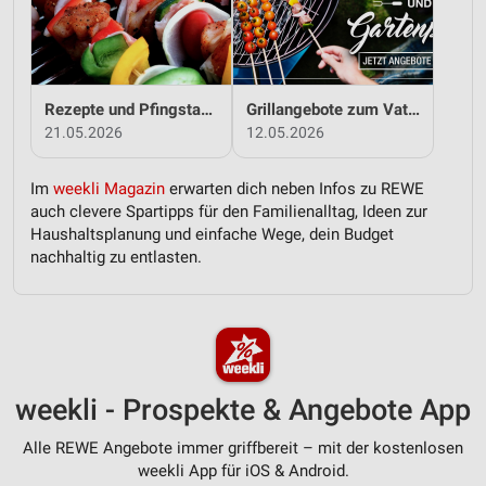
Messung der Performance von Inhalten
Analyse von Zielgruppen durch Statistiken oder
Kombinationen von Daten aus verschiedenen
Rezepte und Pfingstangebote bei REWE!
Grillangebote zum Vatertag bei REWE!
Quellen
21.05.2026
12.05.2026
Entwicklung und Verbesserung der Angebote
Im
weekli Magazin
erwarten dich neben Infos zu REWE
Verwendung reduzierter Daten zur Auswahl von
auch clevere Spartipps für den Familienalltag, Ideen zur
Inhalten
Haushaltsplanung und einfache Wege, dein Budget
nachhaltig zu entlasten.
IAB-Besonderheiten:
Verwendung genauer Standortdaten
Geräte anhand von aktiv angeforderten
Informationen identifizieren
Nicht-IAB-Verarbeitungszwecke:
weekli - Prospekte & Angebote App
Notwendig
Alle REWE Angebote immer griffbereit – mit der kostenlosen
Performance
weekli App für iOS & Android.