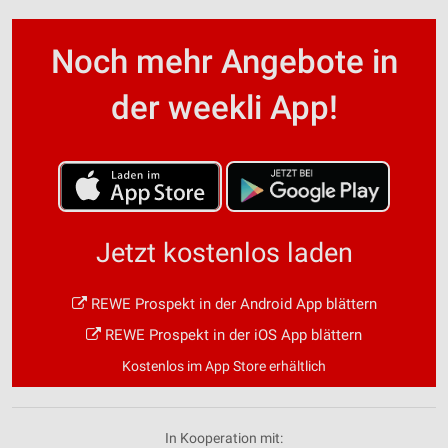
Noch mehr Angebote in
der weekli App!
Jetzt kostenlos laden
REWE Prospekt in der Android App blättern
REWE Prospekt in der iOS App blättern
Kostenlos im App Store erhältlich
In Kooperation mit: