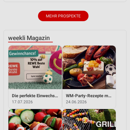
Partnerliste anzeigen (1 IAB-Anbieter)
Wir nutzen Ihre Daten für folgende Zwecke:
MEHR PROSPEKTE
IAB-Verarbeitungszwecke:
Speichern von oder Zugriff auf Informationen
auf einem Endgerät
weekli Magazin
Verwendung reduzierter Daten zur Auswahl von
Werbeanzeigen
Erstellung von Profilen für personalisierte
Werbung
Verwendung von Profilen zur Auswahl
personalisierter Werbung
Erstellung von Profilen zur Personalisierung
Die perfekte Einwechslung: Dein Fan-Bonus!*
WM-Party-Rezepte mit REWE!
von Inhalten
17.07.2026
24.06.2026
Verwendung von Profilen zur Auswahl
personalisierter Inhalte
Messung der Werbeleistung