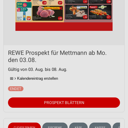
REWE Prospekt für Mettmann ab Mo.
den 03.08.
Gültig von 03. Aug. bis 08. Aug.
📅
Kalendereintrag erstellen
PROSPEKT BLÄTTERN
CLEVER SPAREN
EISCREME
KÄSE
KAFFEE
GETRÄ