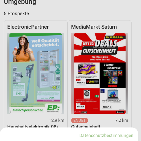
Umgebung
5 Prospekte
ElectronicPartner
MediaMarkt Saturn
12,9 km
7,2 km
Haushaltselektronik 08/2026
Gutscheinheft
Gültig bis Sa. 15.08.
Gültig bis Mo. 10.08.
Datenschutzbestimmungen