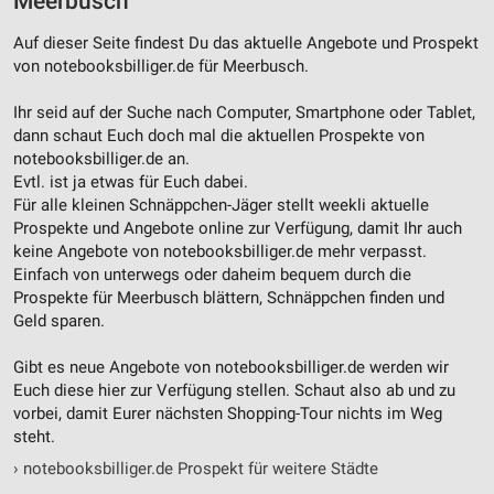
Meerbusch
Erstellung von Profilen zur Personalisierung
von Inhalten
Auf dieser Seite findest Du das aktuelle Angebote und Prospekt
von notebooksbilliger.de für Meerbusch.
Verwendung von Profilen zur Auswahl
personalisierter Inhalte
Ihr seid auf der Suche nach Computer, Smartphone oder Tablet,
dann schaut Euch doch mal die aktuellen Prospekte von
Messung der Werbeleistung
notebooksbilliger.de an.
Evtl. ist ja etwas für Euch dabei.
Messung der Performance von Inhalten
Für alle kleinen Schnäppchen-Jäger stellt weekli aktuelle
Prospekte und Angebote online zur Verfügung, damit Ihr auch
Analyse von Zielgruppen durch Statistiken oder
keine Angebote von notebooksbilliger.de mehr verpasst.
Kombinationen von Daten aus verschiedenen
Quellen
Einfach von unterwegs oder daheim bequem durch die
Prospekte für Meerbusch blättern, Schnäppchen finden und
Entwicklung und Verbesserung der Angebote
Geld sparen.
Verwendung reduzierter Daten zur Auswahl von
Gibt es neue Angebote von notebooksbilliger.de werden wir
Inhalten
Euch diese hier zur Verfügung stellen. Schaut also ab und zu
vorbei, damit Eurer nächsten Shopping-Tour nichts im Weg
IAB-Besonderheiten:
steht.
Verwendung genauer Standortdaten
›
notebooksbilliger.de Prospekt für weitere Städte