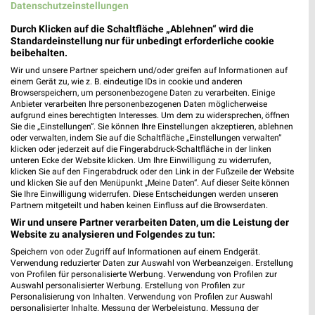
Datenschutzeinstellungen
ElectronicPartner
EURONICS
Durch Klicken auf die Schaltfläche „Ablehnen“ wird die
Standardeinstellung nur für unbedingt erforderliche cookie
beibehalten.
Wir und unsere Partner speichern und/oder greifen auf Informationen auf
einem Gerät zu, wie z. B. eindeutige IDs in cookie und anderen
Browserspeichern, um personenbezogene Daten zu verarbeiten. Einige
Anbieter verarbeiten Ihre personenbezogenen Daten möglicherweise
aufgrund eines berechtigten Interesses. Um dem zu widersprechen, öffnen
Sie die „Einstellungen“. Sie können Ihre Einstellungen akzeptieren, ablehnen
oder verwalten, indem Sie auf die Schaltfläche „Einstellungen verwalten“
klicken oder jederzeit auf die Fingerabdruck-Schaltfläche in der linken
unteren Ecke der Website klicken. Um Ihre Einwilligung zu widerrufen,
klicken Sie auf den Fingerabdruck oder den Link in der Fußzeile der Website
und klicken Sie auf den Menüpunkt „Meine Daten“. Auf dieser Seite können
Sie Ihre Einwilligung widerrufen. Diese Entscheidungen werden unseren
Partnern mitgeteilt und haben keinen Einfluss auf die Browserdaten.
Wir und unsere Partner verarbeiten Daten, um die Leistung der
12,9 km
1,6 km
Website zu analysieren und Folgendes zu tun:
Unterhaltungselektronik 08/2026
Angebote ab 29.07.
Gültig bis Sa. 15.08.
Noch morgen gültig
Speichern von oder Zugriff auf Informationen auf einem Endgerät.
Verwendung reduzierter Daten zur Auswahl von Werbeanzeigen. Erstellung
von Profilen für personalisierte Werbung. Verwendung von Profilen zur
MEDIMAX
Auswahl personalisierter Werbung. Erstellung von Profilen zur
Personalisierung von Inhalten. Verwendung von Profilen zur Auswahl
personalisierter Inhalte. Messung der Werbeleistung. Messung der