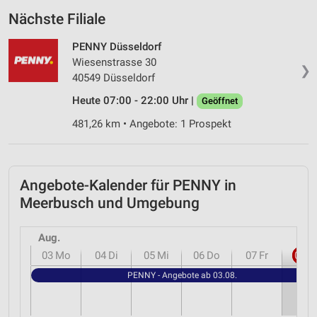
Nächste Filiale
PENNY Düsseldorf
Wiesenstrasse 30
❯
40549 Düsseldorf
Heute 07:00 - 22:00 Uhr |
Geöffnet
481,26 km • Angebote: 1 Prospekt
Angebote-Kalender für PENNY in
Meerbusch und Umgebung
Aug.
03
Mo
04
Di
05
Mi
06
Do
07
Fr
08
S
PENNY - Angebote ab 03.08.