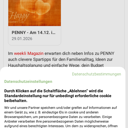
PENNY - Am 14.12. ist Valentinstag
29.01.2026
Im
weekli Magazin
erwarten dich neben Infos zu PENNY
auch clevere Spartipps für den Familienalltag, Ideen zur
Haushaltsplanung und einfache Wege, dein Budget
nachhaltig zu entlasten.
Datenschutzbestimmungen
Datenschutzeinstellungen
Durch Klicken auf die Schaltfläche „Ablehnen“ wird die
Standardeinstellung nur für unbedingt erforderliche cookie
beibehalten.
Wir und unsere Partner speichern und/oder greifen auf Informationen auf
weekli - Prospekte & Angebote App
einem Gerät zu, wie z. B. eindeutige IDs in cookie und anderen
Browserspeichern, um personenbezogene Daten zu verarbeiten. Einige
Alle PENNY Angebote immer griffbereit – mit der kostenlosen
Anbieter verarbeiten Ihre personenbezogenen Daten möglicherweise
aufgrund eines berechtigten Interesses. Um dem zu widersprechen, öffnen
weekli App für iOS & Android.