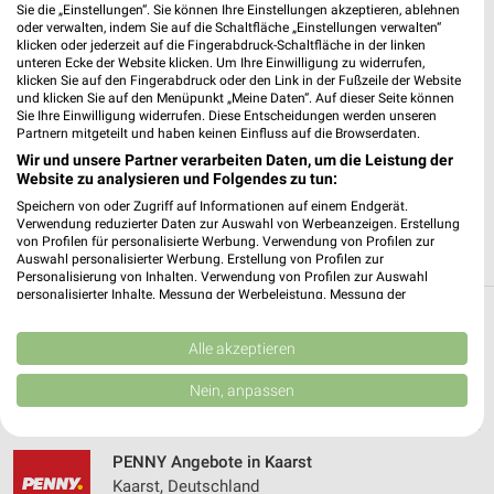
Sie die „Einstellungen“. Sie können Ihre Einstellungen akzeptieren, ablehnen
oder verwalten, indem Sie auf die Schaltfläche „Einstellungen verwalten“
✔
Standortgenaue Angebote
klicken oder jederzeit auf die Fingerabdruck-Schaltfläche in der linken
unteren Ecke der Website klicken. Um Ihre Einwilligung zu widerrufen,
✔
Folge deinem Lieblingshändler
klicken Sie auf den Fingerabdruck oder den Link in der Fußzeile der Website
✔
Push-Benachrichtigungen bei neuen Prospekten
und klicken Sie auf den Menüpunkt „Meine Daten“. Auf dieser Seite können
✔
Einkaufsliste - Einkauf stressfrei planen
Sie Ihre Einwilligung widerrufen. Diese Entscheidungen werden unseren
Partnern mitgeteilt und haben keinen Einfluss auf die Browserdaten.
Wir und unsere Partner verarbeiten Daten, um die Leistung der
JETZT LADEN UND SPAREN!
Website zu analysieren und Folgendes zu tun:
Speichern von oder Zugriff auf Informationen auf einem Endgerät.
Verwendung reduzierter Daten zur Auswahl von Werbeanzeigen. Erstellung
von Profilen für personalisierte Werbung. Verwendung von Profilen zur
Auswahl personalisierter Werbung. Erstellung von Profilen zur
Personalisierung von Inhalten. Verwendung von Profilen zur Auswahl
personalisierter Inhalte. Messung der Werbeleistung. Messung der
Performance von Inhalten. Analyse von Zielgruppen durch Statistiken oder
Weitere PENNY Geschäfte mit Angeboten in
Kombinationen von Daten aus verschiedenen Quellen. Entwicklung und
Verbesserung der Angebote. Verwendung reduzierter Daten zur Auswahl
Alle akzeptieren
und um Meerbusch
von Inhalten.
Daten können außerhalb der Europäischen Union weitergegeben und in die
Nein, anpassen
USA gesendet werden.
5 Geschäfte und Orte
Ihre Einwilligung und die cookie Richtlinie gelten ausschließlich für diese
Website/App.
PENNY Angebote in Kaarst
Partnerliste anzeigen (1 IAB-Anbieter)
Kaarst, Deutschland