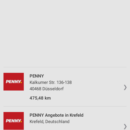
Messung der Performance von Inhalten
Analyse von Zielgruppen durch Statistiken oder
Kombinationen von Daten aus verschiedenen
Quellen
Entwicklung und Verbesserung der Angebote
Verwendung reduzierter Daten zur Auswahl von
Inhalten
IAB-Besonderheiten:
Verwendung genauer Standortdaten
PENNY
Geräte anhand von aktiv angeforderten
Kalkumer Str. 136-138
❯
Informationen identifizieren
40468 Düsseldorf
Nicht-IAB-Verarbeitungszwecke:
475,48 km
Notwendig
PENNY Angebote in Krefeld
Performance
Krefeld, Deutschland
❯
Funktional