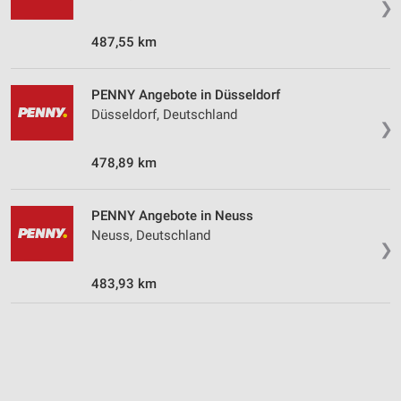
❯
Wir nutzen Ihre Daten für folgende Zwecke:
IAB-Verarbeitungszwecke:
487,55 km
Speichern von oder Zugriff auf Informationen
auf einem Endgerät
PENNY Angebote in Düsseldorf
Verwendung reduzierter Daten zur Auswahl von
Düsseldorf, Deutschland
Werbeanzeigen
❯
Erstellung von Profilen für personalisierte
478,89 km
Werbung
Verwendung von Profilen zur Auswahl
PENNY Angebote in Neuss
personalisierter Werbung
Neuss, Deutschland
❯
Erstellung von Profilen zur Personalisierung
von Inhalten
483,93 km
Verwendung von Profilen zur Auswahl
personalisierter Inhalte
Messung der Werbeleistung