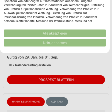
Speichern von oder Zugriff auf Informationen auf einem Endgerät.
Verwendung reduzierter Daten zur Auswahl von Werbeanzeigen. Erstellung
von Profilen für personalisierte Werbung. Verwendung von Profilen zur
Auswahl personalisierter Werbung. Erstellung von Profilen zur
Personalisierung von Inhalten. Verwendung von Profilen zur Auswahl
personalisierter Inhalte. Messung der Werbeleistung. Messung der
Performance von Inhalten. Analyse von Zielgruppen durch Statistiken oder
Kombinationen von Daten aus verschiedenen Quellen. Entwicklung und
Verbesserung der Angebote. Verwendung reduzierter Daten zur Auswahl
Alle akzeptieren
ALDI Nord Prospekt für Marne ab Do.
von Inhalten.
Daten können außerhalb der Europäischen Union weitergegeben und in die
den 29.01.
Nein, anpassen
USA gesendet werden.
ALDI Talk
Ihre Einwilligung und die cookie Richtlinie gelten ausschließlich für diese
Website/App.
Gültig von 29. Jan. bis 01. Sep.
Partnerliste anzeigen (1 IAB-Anbieter)
📅
Kalendereintrag erstellen
Wir nutzen Ihre Daten für folgende Zwecke:
IAB-Verarbeitungszwecke:
PROSPEKT BLÄTTERN
Speichern von oder Zugriff auf Informationen
auf einem Endgerät
Verwendung reduzierter Daten zur Auswahl von
Werbeanzeigen
HANDY & SMARTPHONE
ALDI TALK
Erstellung von Profilen für personalisierte