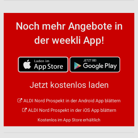
Noch mehr Angebote in
der weekli App!
Jetzt kostenlos laden
ALDI Nord Prospekt in der Android App blättern
ALDI Nord Prospekt in der iOS App blättern
Kostenlos im App Store erhältlich