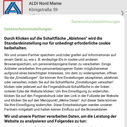
ALDI Nord Marne
Königstraße 59
❯
25709 Marne
Datenschutzbestimmungen
Heute 07:00 - 20:00 Uhr |
Geschlossen
Datenschutzeinstellungen
333,32 km • Angebote: 4 Prospekte
Durch Klicken auf die Schaltfläche „Ablehnen“ wird die
Standardeinstellung nur für unbedingt erforderliche cookie
beibehalten.
Wir und unsere Partner speichern und/oder greifen auf Informationen auf
einem Gerät zu, wie z. B. eindeutige IDs in cookie und anderen
Browserspeichern, um personenbezogene Daten zu verarbeiten. Einige
Anbieter verarbeiten Ihre personenbezogenen Daten möglicherweise
aufgrund eines berechtigten Interesses. Um dem zu widersprechen, öffnen
Sie die „Einstellungen“. Sie können Ihre Einstellungen akzeptieren, ablehnen
oder verwalten, indem Sie auf die Schaltfläche „Einstellungen verwalten“
klicken oder jederzeit auf die Fingerabdruck-Schaltfläche in der linken
unteren Ecke der Website klicken. Um Ihre Einwilligung zu widerrufen,
klicken Sie auf den Fingerabdruck oder den Link in der Fußzeile der Website
und klicken Sie auf den Menüpunkt „Meine Daten“. Auf dieser Seite können
❯
Sie Ihre Einwilligung widerrufen. Diese Entscheidungen werden unseren
Partnern mitgeteilt und haben keinen Einfluss auf die Browserdaten.
Wir und unsere Partner verarbeiten Daten, um die Leistung der
Website zu analysieren und Folgendes zu tun: