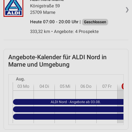
Königstraße 59
IAB-Besonderheiten:
❯
25709 Marne
Verwendung genauer Standortdaten
Heute 07:00 - 20:00 Uhr |
Geschlossen
Geräte anhand von aktiv angeforderten
333,32 km • Angebote: 4 Prospekte
Informationen identifizieren
Nicht-IAB-Verarbeitungszwecke:
Notwendig
Angebote-Kalender für ALDI Nord in
Marne und Umgebung
Performance
Funktional
Aug.
03
Mo
04
Di
05
Mi
06
Do
07
Fr
08
S
Werbung
ALDI Nord - Angebote ab 03.08.