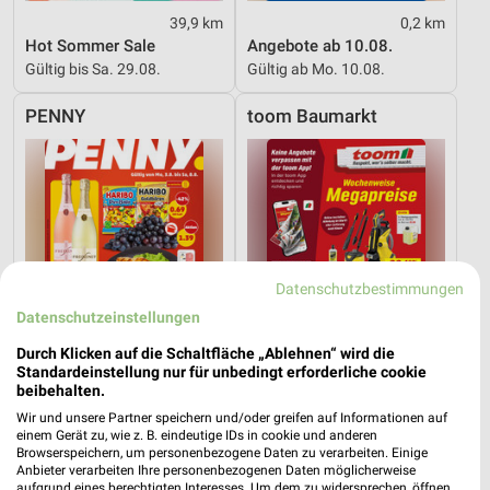
39,9 km
0,2 km
Hot Sommer Sale
Angebote ab 10.08.
Gültig bis Sa. 29.08.
Gültig ab Mo. 10.08.
PENNY
toom Baumarkt
Datenschutzbestimmungen
Datenschutzeinstellungen
Durch Klicken auf die Schaltfläche „Ablehnen“ wird die
Standardeinstellung nur für unbedingt erforderliche cookie
beibehalten.
Wir und unsere Partner speichern und/oder greifen auf Informationen auf
einem Gerät zu, wie z. B. eindeutige IDs in cookie und anderen
1,8 km
2,4 km
Browserspeichern, um personenbezogene Daten zu verarbeiten. Einige
Angebote ab 03.08.
Angebote ab 01.08.
Anbieter verarbeiten Ihre personenbezogenen Daten möglicherweise
Gültig bis Sa. 08.08.
Noch morgen gültig
aufgrund eines berechtigten Interesses. Um dem zu widersprechen, öffnen