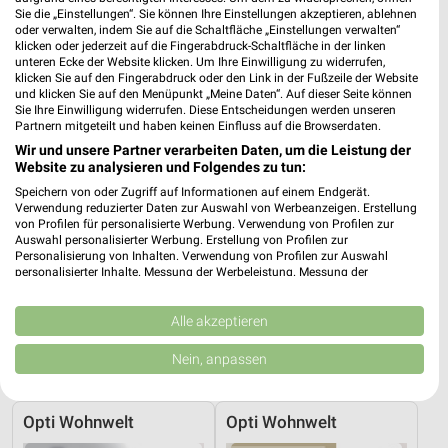
Sie die „Einstellungen“. Sie können Ihre Einstellungen akzeptieren, ablehnen
oder verwalten, indem Sie auf die Schaltfläche „Einstellungen verwalten“
REWE
Kaufland
klicken oder jederzeit auf die Fingerabdruck-Schaltfläche in der linken
unteren Ecke der Website klicken. Um Ihre Einwilligung zu widerrufen,
klicken Sie auf den Fingerabdruck oder den Link in der Fußzeile der Website
und klicken Sie auf den Menüpunkt „Meine Daten“. Auf dieser Seite können
Sie Ihre Einwilligung widerrufen. Diese Entscheidungen werden unseren
Partnern mitgeteilt und haben keinen Einfluss auf die Browserdaten.
Wir und unsere Partner verarbeiten Daten, um die Leistung der
Website zu analysieren und Folgendes zu tun:
Speichern von oder Zugriff auf Informationen auf einem Endgerät.
Verwendung reduzierter Daten zur Auswahl von Werbeanzeigen. Erstellung
von Profilen für personalisierte Werbung. Verwendung von Profilen zur
Auswahl personalisierter Werbung. Erstellung von Profilen zur
Personalisierung von Inhalten. Verwendung von Profilen zur Auswahl
personalisierter Inhalte. Messung der Werbeleistung. Messung der
Performance von Inhalten. Analyse von Zielgruppen durch Statistiken oder
Kombinationen von Daten aus verschiedenen Quellen. Entwicklung und
Verbesserung der Angebote. Verwendung reduzierter Daten zur Auswahl
Alle akzeptieren
0,4 km
19,5 km
von Inhalten.
Daten können außerhalb der Europäischen Union weitergegeben und in die
Angebote ab 03.08.
Angebote ab 06.08.
Nein, anpassen
USA gesendet werden.
Gültig bis Sa. 08.08.
Gültig bis Mi. 12.08.
Ihre Einwilligung und die cookie Richtlinie gelten ausschließlich für diese
Website/App.
Opti Wohnwelt
Opti Wohnwelt
Partnerliste anzeigen (1 IAB-Anbieter)