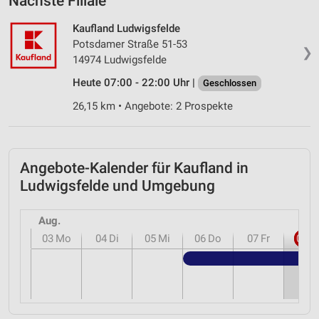
Nächste Filiale
Kaufland Ludwigsfelde
Potsdamer Straße 51-53
❯
14974 Ludwigsfelde
Heute 07:00 - 22:00 Uhr |
Geschlossen
26,15 km • Angebote: 2 Prospekte
Angebote-Kalender für Kaufland in
Ludwigsfelde und Umgebung
Aug.
03
Mo
04
Di
05
Mi
06
Do
07
Fr
08
S
Kauf