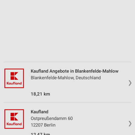
Kombinationen von Daten aus verschiedenen
Quellen
Entwicklung und Verbesserung der Angebote
Verwendung reduzierter Daten zur Auswahl von
Inhalten
IAB-Besonderheiten:
Verwendung genauer Standortdaten
Kaufland Angebote in Blankenfelde-Mahlow
Geräte anhand von aktiv angeforderten
Informationen identifizieren
Blankenfelde-Mahlow, Deutschland
❯
Nicht-IAB-Verarbeitungszwecke:
18,21 km
Notwendig
Performance
Kaufland
Ostpreußendamm 60
Funktional
❯
12207 Berlin
Werbung
12,47 km