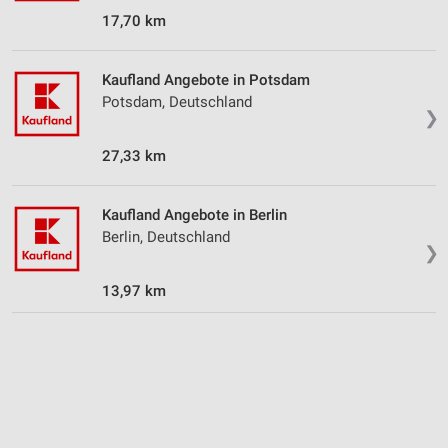
Speichern von oder Zugriff auf Informationen
17,70 km
auf einem Endgerät
Verwendung reduzierter Daten zur Auswahl von
Kaufland Angebote in Potsdam
Werbeanzeigen
Potsdam, Deutschland
❯
Erstellung von Profilen für personalisierte
Werbung
27,33 km
Verwendung von Profilen zur Auswahl
personalisierter Werbung
Kaufland Angebote in Berlin
Berlin, Deutschland
Erstellung von Profilen zur Personalisierung
❯
von Inhalten
13,97 km
Verwendung von Profilen zur Auswahl
personalisierter Inhalte
Messung der Werbeleistung
Messung der Performance von Inhalten
Analyse von Zielgruppen durch Statistiken oder