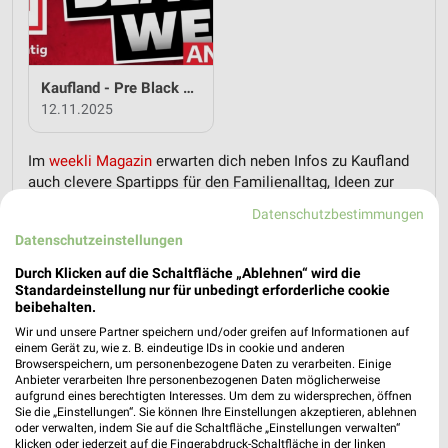
Kaufland - Pre Black Week Angebote
12.11.2025
Im
weekli Magazin
erwarten dich neben Infos zu Kaufland
auch clevere Spartipps für den Familienalltag, Ideen zur
Haushaltsplanung und einfache Wege, dein Budget
Datenschutzbestimmungen
nachhaltig zu entlasten.
Datenschutzeinstellungen
Durch Klicken auf die Schaltfläche „Ablehnen“ wird die
Standardeinstellung nur für unbedingt erforderliche cookie
beibehalten.
Wir und unsere Partner speichern und/oder greifen auf Informationen auf
einem Gerät zu, wie z. B. eindeutige IDs in cookie und anderen
weekli - Prospekte & Angebote App
Browserspeichern, um personenbezogene Daten zu verarbeiten. Einige
Anbieter verarbeiten Ihre personenbezogenen Daten möglicherweise
aufgrund eines berechtigten Interesses. Um dem zu widersprechen, öffnen
Alle Kaufland Angebote immer griffbereit – mit der kostenlosen
Sie die „Einstellungen“. Sie können Ihre Einstellungen akzeptieren, ablehnen
weekli App für iOS & Android.
oder verwalten, indem Sie auf die Schaltfläche „Einstellungen verwalten“
klicken oder jederzeit auf die Fingerabdruck-Schaltfläche in der linken