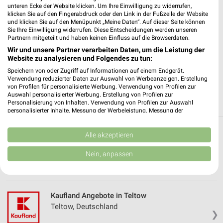
✔
Standortgenaue Angebote
unteren Ecke der Website klicken. Um Ihre Einwilligung zu widerrufen,
klicken Sie auf den Fingerabdruck oder den Link in der Fußzeile der Website
✔
Folge deinem Lieblingshändler
und klicken Sie auf den Menüpunkt „Meine Daten“. Auf dieser Seite können
✔
Push-Benachrichtigungen bei neuen Prospekten
Sie Ihre Einwilligung widerrufen. Diese Entscheidungen werden unseren
✔
Einkaufsliste - Einkauf stressfrei planen
Partnern mitgeteilt und haben keinen Einfluss auf die Browserdaten.
Wir und unsere Partner verarbeiten Daten, um die Leistung der
Website zu analysieren und Folgendes zu tun:
JETZT LADEN UND SPAREN!
Speichern von oder Zugriff auf Informationen auf einem Endgerät.
Verwendung reduzierter Daten zur Auswahl von Werbeanzeigen. Erstellung
von Profilen für personalisierte Werbung. Verwendung von Profilen zur
Auswahl personalisierter Werbung. Erstellung von Profilen zur
Personalisierung von Inhalten. Verwendung von Profilen zur Auswahl
personalisierter Inhalte. Messung der Werbeleistung. Messung der
Performance von Inhalten. Analyse von Zielgruppen durch Statistiken oder
Kombinationen von Daten aus verschiedenen Quellen. Entwicklung und
Verbesserung der Angebote. Verwendung reduzierter Daten zur Auswahl
Alle akzeptieren
Weitere Kaufland Geschäfte mit Angeboten
von Inhalten.
in und um Ludwigsfelde
Daten können außerhalb der Europäischen Union weitergegeben und in die
Nein, anpassen
USA gesendet werden.
Ihre Einwilligung und die cookie Richtlinie gelten ausschließlich für diese
5 Geschäfte und Orte
Website/App.
Partnerliste anzeigen (1 IAB-Anbieter)
Kaufland Angebote in Teltow
Wir nutzen Ihre Daten für folgende Zwecke:
Teltow, Deutschland
❯
IAB-Verarbeitungszwecke: