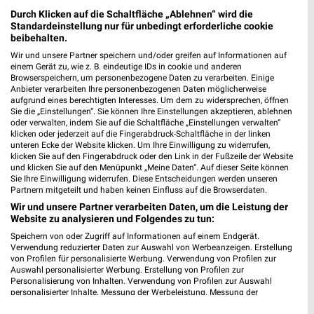
Durch Klicken auf die Schaltfläche „Ablehnen“ wird die
Standardeinstellung nur für unbedingt erforderliche cookie
beibehalten.
Wir und unsere Partner speichern und/oder greifen auf Informationen auf
einem Gerät zu, wie z. B. eindeutige IDs in cookie und anderen
Browserspeichern, um personenbezogene Daten zu verarbeiten. Einige
Anbieter verarbeiten Ihre personenbezogenen Daten möglicherweise
aufgrund eines berechtigten Interesses. Um dem zu widersprechen, öffnen
Sie die „Einstellungen“. Sie können Ihre Einstellungen akzeptieren, ablehnen
30,2 km
30,2 km
oder verwalten, indem Sie auf die Schaltfläche „Einstellungen verwalten“
klicken oder jederzeit auf die Fingerabdruck-Schaltfläche in der linken
Spezial-Prospekt der Marken
Wohnenpreishits
unteren Ecke der Website klicken. Um Ihre Einwilligung zu widerrufen,
Gültig bis Fr. 21.08.
Gültig bis Fr. 14.08.
klicken Sie auf den Fingerabdruck oder den Link in der Fußzeile der Website
und klicken Sie auf den Menüpunkt „Meine Daten“. Auf dieser Seite können
Sie Ihre Einwilligung widerrufen. Diese Entscheidungen werden unseren
XXXLutz
XXXLutz
Partnern mitgeteilt und haben keinen Einfluss auf die Browserdaten.
Wir und unsere Partner verarbeiten Daten, um die Leistung der
Website zu analysieren und Folgendes zu tun:
Speichern von oder Zugriff auf Informationen auf einem Endgerät.
Verwendung reduzierter Daten zur Auswahl von Werbeanzeigen. Erstellung
von Profilen für personalisierte Werbung. Verwendung von Profilen zur
Auswahl personalisierter Werbung. Erstellung von Profilen zur
Personalisierung von Inhalten. Verwendung von Profilen zur Auswahl
personalisierter Inhalte. Messung der Werbeleistung. Messung der
Performance von Inhalten. Analyse von Zielgruppen durch Statistiken oder