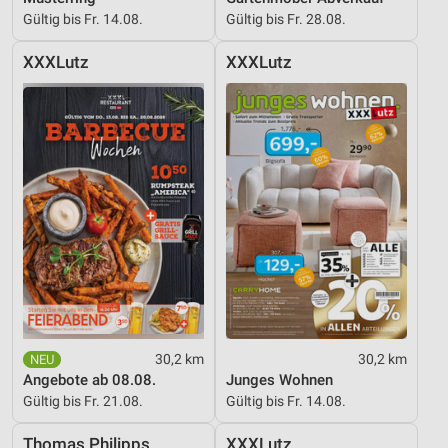
Gültig bis Fr. 14.08.
Gültig bis Fr. 28.08.
Nicht-IAB-Verarbeitungszwecke:
XXXLutz
XXXLutz
Notwendig
Performance
Funktional
Werbung
30,2 km
30,2 km
Angebote ab 08.08.
Junges Wohnen
Gültig bis Fr. 21.08.
Gültig bis Fr. 14.08.
Thomas Philipps
XXXLutz