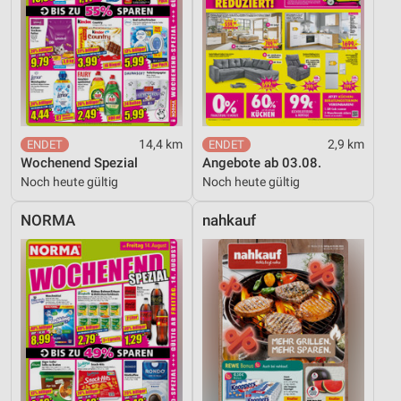
14,4 km
2,9 km
Wochenend Spezial
Angebote ab 03.08.
Noch heute gültig
Noch heute gültig
NORMA
nahkauf