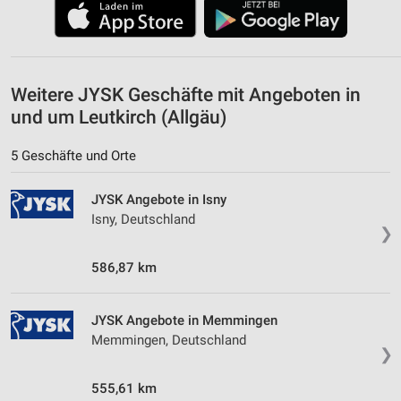
Messung der Werbeleistung
Messung der Performance von Inhalten
Analyse von Zielgruppen durch Statistiken oder
Weitere JYSK Geschäfte mit Angeboten in
Kombinationen von Daten aus verschiedenen
Quellen
und um Leutkirch (Allgäu)
Entwicklung und Verbesserung der Angebote
5 Geschäfte und Orte
Verwendung reduzierter Daten zur Auswahl von
Inhalten
JYSK Angebote in Isny
Isny, Deutschland
IAB-Besonderheiten:
❯
Verwendung genauer Standortdaten
586,87 km
Geräte anhand von aktiv angeforderten
Informationen identifizieren
JYSK Angebote in Memmingen
Nicht-IAB-Verarbeitungszwecke:
Memmingen, Deutschland
❯
Notwendig
555,61 km