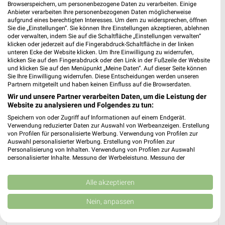
Nächste Filiale
Browserspeichern, um personenbezogene Daten zu verarbeiten. Einige
Anbieter verarbeiten Ihre personenbezogenen Daten möglicherweise
aufgrund eines berechtigten Interesses. Um dem zu widersprechen, öffnen
JYSK Leutkirch
Sie die „Einstellungen“. Sie können Ihre Einstellungen akzeptieren, ablehnen
oder verwalten, indem Sie auf die Schaltfläche „Einstellungen verwalten“
Wangener Straße 81
❯
klicken oder jederzeit auf die Fingerabdruck-Schaltfläche in der linken
88299 Leutkirch
unteren Ecke der Website klicken. Um Ihre Einwilligung zu widerrufen,
klicken Sie auf den Fingerabdruck oder den Link in der Fußzeile der Website
Heute
geschlossen
und klicken Sie auf den Menüpunkt „Meine Daten“. Auf dieser Seite können
Sie Ihre Einwilligung widerrufen. Diese Entscheidungen werden unseren
575,49 km • Angebote: 2 Prospekte
Partnern mitgeteilt und haben keinen Einfluss auf die Browserdaten.
Wir und unsere Partner verarbeiten Daten, um die Leistung der
Website zu analysieren und Folgendes zu tun:
Speichern von oder Zugriff auf Informationen auf einem Endgerät.
Angebote-Kalender für JYSK in Leutkirch
Verwendung reduzierter Daten zur Auswahl von Werbeanzeigen. Erstellung
von Profilen für personalisierte Werbung. Verwendung von Profilen zur
(Allgäu) und Umgebung
Auswahl personalisierter Werbung. Erstellung von Profilen zur
Personalisierung von Inhalten. Verwendung von Profilen zur Auswahl
personalisierter Inhalte. Messung der Werbeleistung. Messung der
Aug.
Performance von Inhalten. Analyse von Zielgruppen durch Statistiken oder
03
Mo
04
Di
05
Mi
06
Do
07
Fr
08
S
Kombinationen von Daten aus verschiedenen Quellen. Entwicklung und
Verbesserung der Angebote. Verwendung reduzierter Daten zur Auswahl
Alle akzeptieren
J
von Inhalten.
Daten können außerhalb der Europäischen Union weitergegeben und in die
Nein, anpassen
J
USA gesendet werden.
Ihre Einwilligung und die cookie Richtlinie gelten ausschließlich für diese
Website/App.