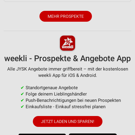
Partnerliste anzeigen (1 IAB-Anbieter)
Wir nutzen Ihre Daten für folgende Zwecke:
MEHR PROSPEKTE
IAB-Verarbeitungszwecke:
Speichern von oder Zugriff auf Informationen
auf einem Endgerät
Verwendung reduzierter Daten zur Auswahl von
Werbeanzeigen
weekli - Prospekte & Angebote App
Erstellung von Profilen für personalisierte
Alle JYSK Angebote immer griffbereit – mit der kostenlosen
Werbung
weekli App für iOS & Android.
Verwendung von Profilen zur Auswahl
✔
Standortgenaue Angebote
personalisierter Werbung
✔
Folge deinem Lieblingshändler
✔
Push-Benachrichtigungen bei neuen Prospekten
Erstellung von Profilen zur Personalisierung
✔
Einkaufsliste - Einkauf stressfrei planen
von Inhalten
Verwendung von Profilen zur Auswahl
JETZT LADEN UND SPAREN!
personalisierter Inhalte