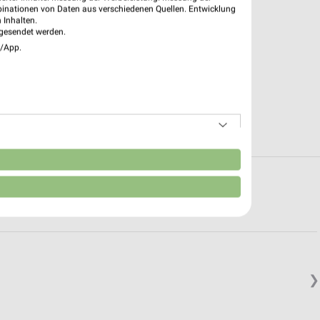
binationen von Daten aus verschiedenen Quellen. Entwicklung
 Inhalten.
gesendet werden.
e/App.
n
oten in und um Lemgo
❯