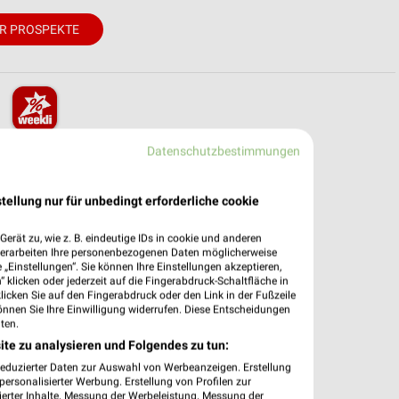
R PROSPEKTE
pekte & Angebote App
Datenschutzbestimmungen
 – mit der kostenlosen weekli App für iOS & Android.
tellung nur für unbedingt erforderliche cookie
e Angebote
erät zu, wie z. B. eindeutige IDs in cookie und anderen
ieblingshändler
verarbeiten Ihre personenbezogenen Daten möglicherweise
htigungen bei neuen Prospekten
„Einstellungen“. Sie können Ihre Einstellungen akzeptieren,
 Einkauf stressfrei planen
 klicken oder jederzeit auf die Fingerabdruck-Schaltfläche in
klicken Sie auf den Fingerabdruck oder den Link in der Fußzeile
önnen Sie Ihre Einwilligung widerrufen. Diese Entscheidungen
 App jetzt laden oder QR-Code scannen.
ten.
ite zu analysieren und Folgendes zu tun:
reduzierter Daten zur Auswahl von Werbeanzeigen. Erstellung
ersonalisierter Werbung. Erstellung von Profilen zur
ierter Inhalte. Messung der Werbeleistung. Messung der