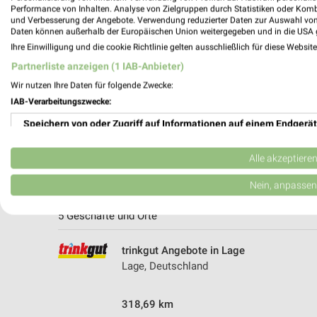
Performance von Inhalten. Analyse von Zielgruppen durch Statistiken oder Kom
und Verbesserung der Angebote. Verwendung reduzierter Daten zur Auswahl von
Daten können außerhalb der Europäischen Union weitergegeben und in die USA 
Ihre Einwilligung und die cookie Richtlinie gelten ausschließlich für diese Websit
Partnerliste anzeigen (1 IAB-Anbieter)
Wir nutzen Ihre Daten für folgende Zwecke:
IAB-Verarbeitungszwecke:
Speichern von oder Zugriff auf Informationen auf einem Endgerät
Verwendung reduzierter Daten zur Auswahl von Werbeanzeigen
Alle akzeptiere
Erstellung von Profilen für personalisierte Werbung
Weitere trinkgut Geschäfte mit Angeb
Nein, anpassen
Verwendung von Profilen zur Auswahl personalisierter Werbung
5 Geschäfte und Orte
Erstellung von Profilen zur Personalisierung von Inhalten
trinkgut Angebote in Lage
Lage, Deutschland
Verwendung von Profilen zur Auswahl personalisierter Inhalte
Messung der Werbeleistung
318,69 km