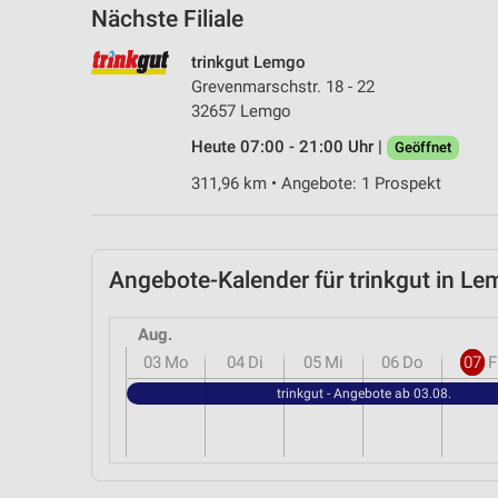
Nächste Filiale
trinkgut Lemgo
Grevenmarschstr. 18 - 22
32657 Lemgo
Heute 07:00 - 21:00 Uhr |
Geöffnet
311,96 km • Angebote: 1 Prospekt
Angebote-Kalender für trinkgut in 
Aug.
03
Mo
04
Di
05
Mi
06
Do
07
F
trinkgut - Angebote ab 03.08.