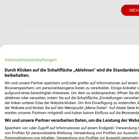
MEH
weekli - Pros
Datenschutzeinstellungen
Alle trinkgut Angebote immer griffbereit
Durch Klicken auf die Schaltfläche „Ablehnen“ wird die Standardeins
beibehalten.
✔
Standortgenau
Wir und unsere Partner speichern und/oder greifen auf Informationen auf einem G
✔
Folge deinem L
Browserspeichern, um personenbezogene Daten zu verarbeiten. Einige Anbieter 
✔
Push-Benachric
aufgrund eines berechtigten Interesses. Um dem zu widersprechen, öffnen Sie die 
✔
Einkaufsliste -
ablehnen oder verwalten, indem Sie auf die Schaltfläche „Einstellungen verwalten“
der linken unteren Ecke der Website klicken. Um Ihre Einwilligung zu widerrufen, 
der Website und klicken Sie auf den Menüpunkt „Meine Daten“. Auf dieser Seite k
Nutze weekli auch mobil –
werden unseren Partnern mitgeteilt und haben keinen Einfluss auf die Browserda
Wir und unsere Partner verarbeiten Daten, um die Leistung der Webs
Speichern von oder Zugriff auf Informationen auf einem Endgerät. Verwendung 
von Profilen für personalisierte Werbung. Verwendung von Profilen zur Auswahl p
Personalisierung von Inhalten. Verwendung von Profilen zur Auswahl personalis