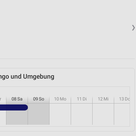
❯
Lemgo und Umgebung
r
08
Sa
09
So
10
Mo
11
Di
12
Mi
13
Do