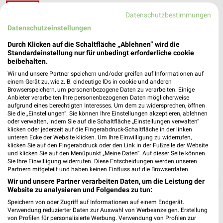
ALDI Nord Lemgo
Datenschutzbestimmungen
Steinweg 66
❯
32657 Lemgo
Datenschutzeinstellungen
Heute 07:00 - 20:00 Uhr |
Geöffnet
Durch Klicken auf die Schaltfläche „Ablehnen“ wird die
Standardeinstellung nur für unbedingt erforderliche cookie
312,15 km • Angebote: 4 Prospekte
beibehalten.
Wir und unsere Partner speichern und/oder greifen auf Informationen auf
einem Gerät zu, wie z. B. eindeutige IDs in cookie und anderen
Browserspeichern, um personenbezogene Daten zu verarbeiten. Einige
Anbieter verarbeiten Ihre personenbezogenen Daten möglicherweise
aufgrund eines berechtigten Interesses. Um dem zu widersprechen, öffnen
Sie die „Einstellungen“. Sie können Ihre Einstellungen akzeptieren, ablehnen
oder verwalten, indem Sie auf die Schaltfläche „Einstellungen verwalten“
klicken oder jederzeit auf die Fingerabdruck-Schaltfläche in der linken
unteren Ecke der Website klicken. Um Ihre Einwilligung zu widerrufen,
klicken Sie auf den Fingerabdruck oder den Link in der Fußzeile der Website
und klicken Sie auf den Menüpunkt „Meine Daten“. Auf dieser Seite können
Sie Ihre Einwilligung widerrufen. Diese Entscheidungen werden unseren
Partnern mitgeteilt und haben keinen Einfluss auf die Browserdaten.
❯
Wir und unsere Partner verarbeiten Daten, um die Leistung der
Website zu analysieren und Folgendes zu tun:
Speichern von oder Zugriff auf Informationen auf einem Endgerät.
Verwendung reduzierter Daten zur Auswahl von Werbeanzeigen. Erstellung
von Profilen für personalisierte Werbung. Verwendung von Profilen zur