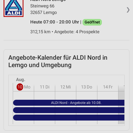
Verwendung genauer Standortdaten
Steinweg 66
❯
32657 Lemgo
Geräte anhand von aktiv angeforderten
Informationen identifizieren
Heute 07:00 - 20:00 Uhr |
Geöffnet
Nicht-IAB-Verarbeitungszwecke:
312,15 km • Angebote: 4 Prospekte
Notwendig
Performance
Angebote-Kalender für ALDI Nord in
Funktional
Lemgo und Umgebung
Werbung
Aug.
10
Mo
11
Di
12
Mi
13
Do
14
Fr
15
S
ALDI Nord - Angebote ab 10.08.