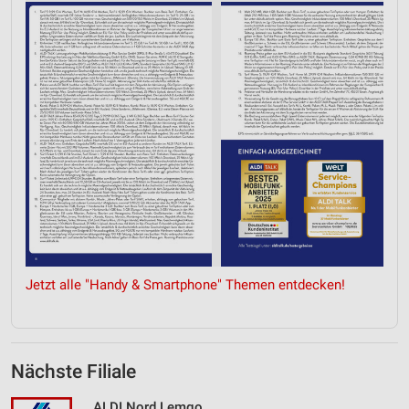
Verwendung von Profilen zur Auswahl
personalisierter Werbung
Erstellung von Profilen zur Personalisierung
von Inhalten
Verwendung von Profilen zur Auswahl
personalisierter Inhalte
Messung der Werbeleistung
Messung der Performance von Inhalten
Analyse von Zielgruppen durch Statistiken oder
Kombinationen von Daten aus verschiedenen
Quellen
Jetzt alle "Handy & Smartphone" Themen entdecken!
Entwicklung und Verbesserung der Angebote
Verwendung reduzierter Daten zur Auswahl von
Inhalten
Nächste Filiale
IAB-Besonderheiten:
ALDI Nord Lemgo