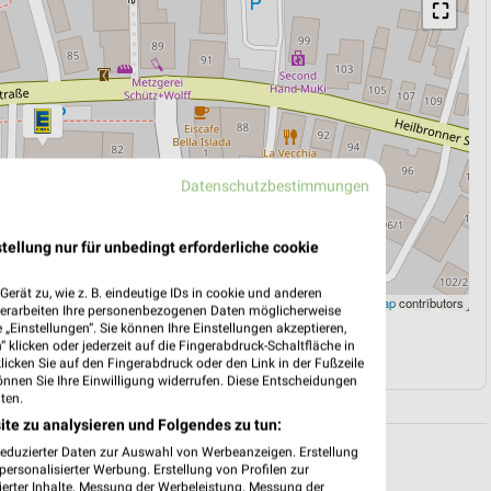
⛶
Datenschutzbestimmungen
tellung nur für unbedingt erforderliche cookie
erät zu, wie z. B. eindeutige IDs in cookie und anderen
Leaflet
|
©
OpenStreetMap
contributors
verarbeiten Ihre personenbezogenen Daten möglicherweise
„Einstellungen“. Sie können Ihre Einstellungen akzeptieren,
 klicken oder jederzeit auf die Fingerabdruck-Schaltfläche in
N
NAVIGATION MIT GOOGLE/IOS MAPS
klicken Sie auf den Fingerabdruck oder den Link in der Fußzeile
önnen Sie Ihre Einwilligung widerrufen. Diese Entscheidungen
ten.
ite zu analysieren und Folgendes zu tun:
reduzierter Daten zur Auswahl von Werbeanzeigen. Erstellung
ersonalisierter Werbung. Erstellung von Profilen zur
ierter Inhalte. Messung der Werbeleistung. Messung der