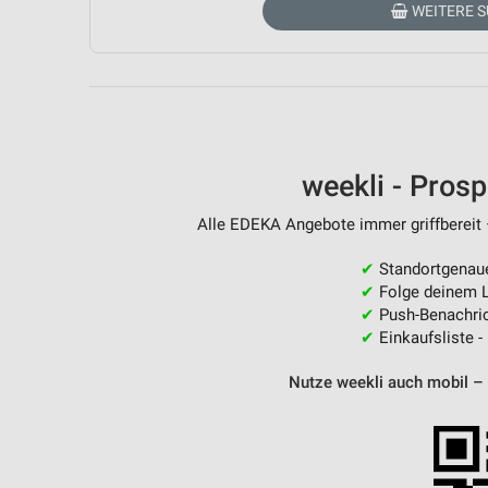
WEITERE 
Messung der Performance von Inhalten
Analyse von Zielgruppen durch Statistiken oder Kombinationen 
Quellen
Entwicklung und Verbesserung der Angebote
Verwendung reduzierter Daten zur Auswahl von Inhalten
weekli - Pros
IAB-Besonderheiten:
Alle EDEKA Angebote immer griffbereit 
Verwendung genauer Standortdaten
✔
Standortgenau
Geräte anhand von aktiv angeforderten Informationen identifizie
✔
Folge deinem L
✔
Push-Benachric
Nicht-IAB-Verarbeitungszwecke:
✔
Einkaufsliste -
Notwendig
Nutze weekli auch mobil –
Performance
Funktional
Werbung