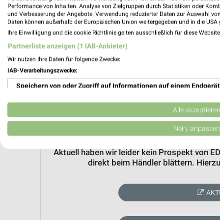
Performance von Inhalten. Analyse von Zielgruppen durch Statistiken oder Kom
und Verbesserung der Angebote. Verwendung reduzierter Daten zur Auswahl von
Daten können außerhalb der Europäischen Union weitergegeben und in die USA 
Ihre Einwilligung und die cookie Richtlinie gelten ausschließlich für diese Websit
Partnerliste anzeigen (1 IAB-Anbieter)
Wir nutzen Ihre Daten für folgende Zwecke:
IAB-Verarbeitungszwecke:
Speichern von oder Zugriff auf Informationen auf einem Endgerät
Verwendung reduzierter Daten zur Auswahl von Werbeanzeigen
Alle akzeptiere
Erstellung von Profilen für personalisierte Werbung
Nein, anpassen
Verwendung von Profilen zur Auswahl personalisierter Werbung
Aktuell haben wir leider kein Prospekt von 
direkt beim Händler blättern. Hier
Erstellung von Profilen zur Personalisierung von Inhalten
Verwendung von Profilen zur Auswahl personalisierter Inhalte
AKT
Messung der Werbeleistung