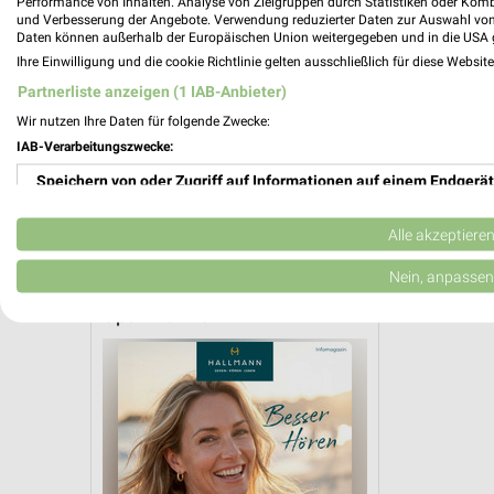
Performance von Inhalten. Analyse von Zielgruppen durch Statistiken oder Kom
und Verbesserung der Angebote. Verwendung reduzierter Daten zur Auswahl von
Daten können außerhalb der Europäischen Union weitergegeben und in die USA 
Ihre Einwilligung und die cookie Richtlinie gelten ausschließlich für diese Websit
Partnerliste anzeigen (1 IAB-Anbieter)
Wir nutzen Ihre Daten für folgende Zwecke:
IAB-Verarbeitungszwecke:
Speichern von oder Zugriff auf Informationen auf einem Endgerät
Optiker & Hörakustik Angebote für Le
Verwendung reduzierter Daten zur Auswahl von Werbeanzeigen
Alle akzeptiere
1 Prospekt
Erstellung von Profilen für personalisierte Werbung
Nein, anpassen
Optik Hallmann
Verwendung von Profilen zur Auswahl personalisierter Werbung
Erstellung von Profilen zur Personalisierung von Inhalten
Verwendung von Profilen zur Auswahl personalisierter Inhalte
Messung der Werbeleistung