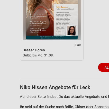
Messung der Performance von Inhalten
Analyse von Zielgruppen durch Statistiken oder Kombinationen 
Quellen
Entwicklung und Verbesserung der Angebote
Verwendung reduzierter Daten zur Auswahl von Inhalten
IAB-Besonderheiten:
0 km
Besser Hören
Verwendung genauer Standortdaten
Gültig bis Mo. 31.08.
Geräte anhand von aktiv angeforderten Informationen identifizie
AL
Nicht-IAB-Verarbeitungszwecke:
Notwendig
Performance
Niko Nissen Angebote für Leck
Funktional
Auf dieser Seite findest Du das aktuelle Angebote und
Werbung
Ihr seid auf der Suche nach Brille, Gläser oder Sonnen