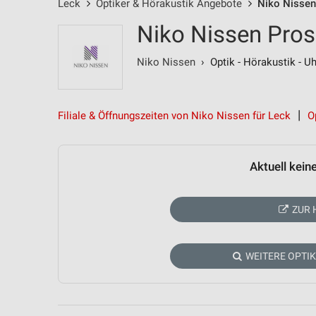
Leck
Optiker & Hörakustik Angebote
Niko Nisse
Niko Nissen Pros
Niko Nissen
› Optik - Hörakustik - 
Filiale & Öffnungszeiten von Niko Nissen für Leck
O
Aktuell kein
ZUR 
WEITERE OPTI