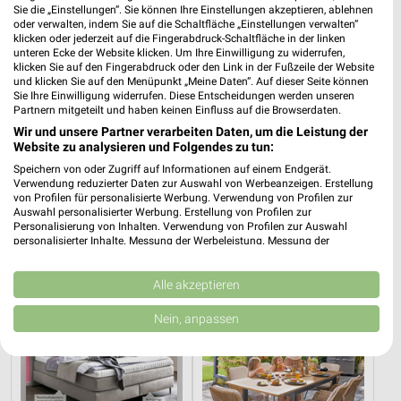
Sie die „Einstellungen“. Sie können Ihre Einstellungen akzeptieren, ablehnen
oder verwalten, indem Sie auf die Schaltfläche „Einstellungen verwalten“
klicken oder jederzeit auf die Fingerabdruck-Schaltfläche in der linken
unteren Ecke der Website klicken. Um Ihre Einwilligung zu widerrufen,
klicken Sie auf den Fingerabdruck oder den Link in der Fußzeile der Website
und klicken Sie auf den Menüpunkt „Meine Daten“. Auf dieser Seite können
Sie Ihre Einwilligung widerrufen. Diese Entscheidungen werden unseren
Partnern mitgeteilt und haben keinen Einfluss auf die Browserdaten.
Wir und unsere Partner verarbeiten Daten, um die Leistung der
Website zu analysieren und Folgendes zu tun:
Speichern von oder Zugriff auf Informationen auf einem Endgerät.
2,1 km
5,6 km
Verwendung reduzierter Daten zur Auswahl von Werbeanzeigen. Erstellung
Gartenabverkauf
Angebote ab 10.08.
von Profilen für personalisierte Werbung. Verwendung von Profilen zur
Gültig bis Sa. 15.08.
Gültig bis So. 16.08.
Auswahl personalisierter Werbung. Erstellung von Profilen zur
Personalisierung von Inhalten. Verwendung von Profilen zur Auswahl
personalisierter Inhalte. Messung der Werbeleistung. Messung der
porta
porta
Performance von Inhalten. Analyse von Zielgruppen durch Statistiken oder
Kombinationen von Daten aus verschiedenen Quellen. Entwicklung und
Verbesserung der Angebote. Verwendung reduzierter Daten zur Auswahl
Alle akzeptieren
von Inhalten.
Daten können außerhalb der Europäischen Union weitergegeben und in die
Nein, anpassen
USA gesendet werden.
Ihre Einwilligung und die cookie Richtlinie gelten ausschließlich für diese
Website/App.
Partnerliste anzeigen (1 IAB-Anbieter)