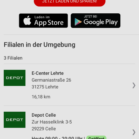
JETZT LADEN UND SPAREN!
Filialen in der Umgebung
3 Filialen
E-Center Lehrte
Germaniastraße 26
❯
31275 Lehrte
16,18 km
Depot Celle
Zur Hasselklink 3-5
29229 Celle
❯
Heute 09:00 - 20:00 Uhr |
Geöffnet