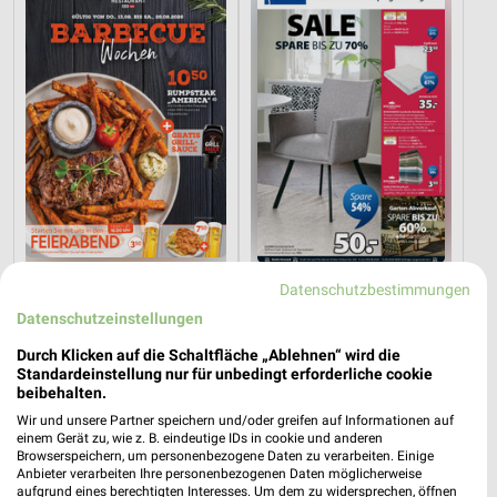
9,7 km
2,1 km
Datenschutzbestimmungen
Angebote ab 08.08.
Spare bis zu 70%
Datenschutzeinstellungen
Gültig bis Fr. 21.08.
Gültig bis Sa. 15.08.
Durch Klicken auf die Schaltfläche „Ablehnen“ wird die
Standardeinstellung nur für unbedingt erforderliche cookie
JYSK
mömax
beibehalten.
Wir und unsere Partner speichern und/oder greifen auf Informationen auf
einem Gerät zu, wie z. B. eindeutige IDs in cookie und anderen
Browserspeichern, um personenbezogene Daten zu verarbeiten. Einige
Anbieter verarbeiten Ihre personenbezogenen Daten möglicherweise
aufgrund eines berechtigten Interesses. Um dem zu widersprechen, öffnen