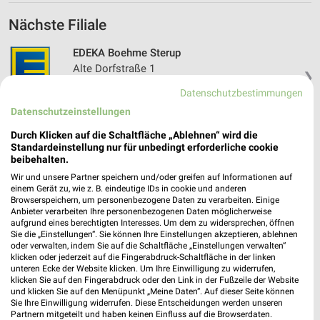
Nächste Filiale
EDEKA Boehme Sterup
Alte Dorfstraße 1
❯
24996 Sterup
Datenschutzbestimmungen
Heute 07:00 - 16:00 Uhr |
Geschlossen
Datenschutzeinstellungen
344,62 km • Angebote: 1 Prospekt
Durch Klicken auf die Schaltfläche „Ablehnen“ wird die
Standardeinstellung nur für unbedingt erforderliche cookie
beibehalten.
Wir und unsere Partner speichern und/oder greifen auf Informationen auf
einem Gerät zu, wie z. B. eindeutige IDs in cookie und anderen
Angebote-Kalender für EDEKA in
Browserspeichern, um personenbezogene Daten zu verarbeiten. Einige
Langballig und Umgebung
Anbieter verarbeiten Ihre personenbezogenen Daten möglicherweise
aufgrund eines berechtigten Interesses. Um dem zu widersprechen, öffnen
Sie die „Einstellungen“. Sie können Ihre Einstellungen akzeptieren, ablehnen
Aug.
oder verwalten, indem Sie auf die Schaltfläche „Einstellungen verwalten“
klicken oder jederzeit auf die Fingerabdruck-Schaltfläche in der linken
03
Mo
04
Di
05
Mi
06
Do
07
Fr
08
S
unteren Ecke der Website klicken. Um Ihre Einwilligung zu widerrufen,
klicken Sie auf den Fingerabdruck oder den Link in der Fußzeile der Website
EDEKA - Angebote ab 03.08.
und klicken Sie auf den Menüpunkt „Meine Daten“. Auf dieser Seite können
EDEKA - Angebote ab 03.08.
Sie Ihre Einwilligung widerrufen. Diese Entscheidungen werden unseren
Partnern mitgeteilt und haben keinen Einfluss auf die Browserdaten.