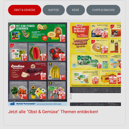
OBST & GEMÜSE
KAFFEE
KÄSE
CHIPS & SNACKS
Jetzt alle "Obst & Gemüse" Themen entdecken!