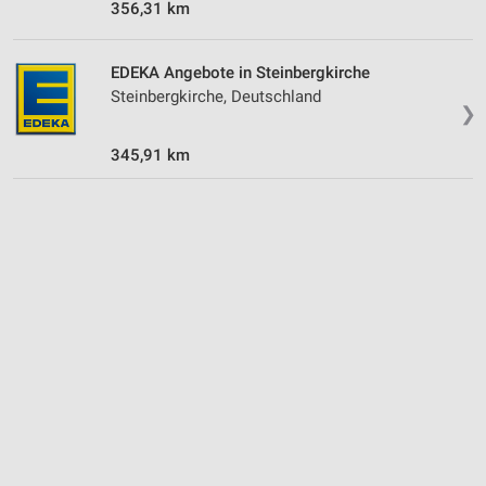
356,31 km
Verwendung reduzierter Daten zur Auswahl von
Inhalten
EDEKA Angebote in Steinbergkirche
IAB-Besonderheiten:
Steinbergkirche, Deutschland
❯
Verwendung genauer Standortdaten
345,91 km
Geräte anhand von aktiv angeforderten
Informationen identifizieren
Nicht-IAB-Verarbeitungszwecke:
Notwendig
Performance
Funktional
Werbung