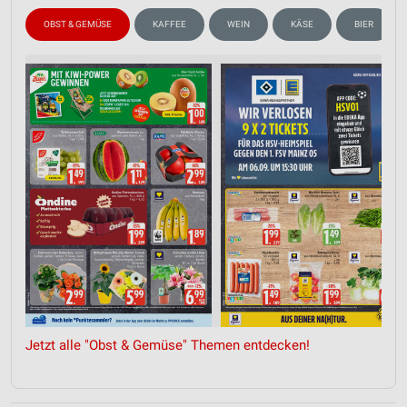
OBST & GEMÜSE
KAFFEE
WEIN
KÄSE
BIER
Jetzt alle "Obst & Gemüse" Themen entdecken!