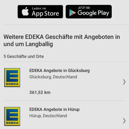
Werbeanzeigen
Erstellung von Profilen für personalisierte
Werbung
Verwendung von Profilen zur Auswahl
personalisierter Werbung
Weitere EDEKA Geschäfte mit Angeboten in
und um Langballig
Erstellung von Profilen zur Personalisierung
von Inhalten
5 Geschäfte und Orte
Verwendung von Profilen zur Auswahl
personalisierter Inhalte
EDEKA Angebote in Glücksburg
Glücksburg, Deutschland
Messung der Werbeleistung
❯
361,52 km
Messung der Performance von Inhalten
Analyse von Zielgruppen durch Statistiken oder
Kombinationen von Daten aus verschiedenen
EDEKA Angebote in Hürup
Quellen
Hürup, Deutschland
❯
Entwicklung und Verbesserung der Angebote