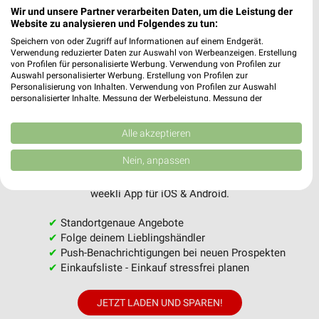
Wir und unsere Partner verarbeiten Daten, um die Leistung der
Website zu analysieren und Folgendes zu tun:
Speichern von oder Zugriff auf Informationen auf einem Endgerät.
Verwendung reduzierter Daten zur Auswahl von Werbeanzeigen. Erstellung
MEHR PROSPEKTE
von Profilen für personalisierte Werbung. Verwendung von Profilen zur
Auswahl personalisierter Werbung. Erstellung von Profilen zur
Personalisierung von Inhalten. Verwendung von Profilen zur Auswahl
personalisierter Inhalte. Messung der Werbeleistung. Messung der
Performance von Inhalten. Analyse von Zielgruppen durch Statistiken oder
Kombinationen von Daten aus verschiedenen Quellen. Entwicklung und
Verbesserung der Angebote. Verwendung reduzierter Daten zur Auswahl
Alle akzeptieren
von Inhalten.
weekli - Prospekte & Angebote App
Daten können außerhalb der Europäischen Union weitergegeben und in die
Nein, anpassen
USA gesendet werden.
Alle EDEKA Angebote immer griffbereit – mit der kostenlosen
Ihre Einwilligung und die cookie Richtlinie gelten ausschließlich für diese
weekli App für iOS & Android.
Website/App.
Partnerliste anzeigen (1 IAB-Anbieter)
✔
Standortgenaue Angebote
Wir nutzen Ihre Daten für folgende Zwecke:
✔
Folge deinem Lieblingshändler
IAB-Verarbeitungszwecke:
✔
Push-Benachrichtigungen bei neuen Prospekten
✔
Einkaufsliste - Einkauf stressfrei planen
Speichern von oder Zugriff auf Informationen
auf einem Endgerät
JETZT LADEN UND SPAREN!
Verwendung reduzierter Daten zur Auswahl von