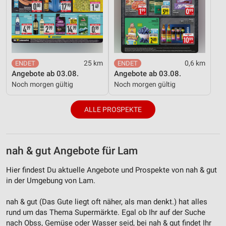
Verwendung von Profilen zur Auswahl
personalisierter Inhalte
Messung der Werbeleistung
Messung der Performance von Inhalten
25 km
0,6 km
Angebote ab 03.08.
Angebote ab 03.08.
Analyse von Zielgruppen durch Statistiken oder
Kombinationen von Daten aus verschiedenen
Noch morgen gültig
Noch morgen gültig
Quellen
ALLE PROSPEKTE
Entwicklung und Verbesserung der Angebote
Verwendung reduzierter Daten zur Auswahl von
Inhalten
nah & gut Angebote für Lam
IAB-Besonderheiten:
Hier findest Du aktuelle Angebote und Prospekte von nah & gut
Verwendung genauer Standortdaten
in der Umgebung von Lam.
Geräte anhand von aktiv angeforderten
nah & gut (Das Gute liegt oft näher, als man denkt.) hat alles
Informationen identifizieren
rund um das Thema Supermärkte. Egal ob Ihr auf der Suche
Nicht-IAB-Verarbeitungszwecke:
nach Obss, Gemüse oder Wasser seid, bei nah & gut findet Ihr