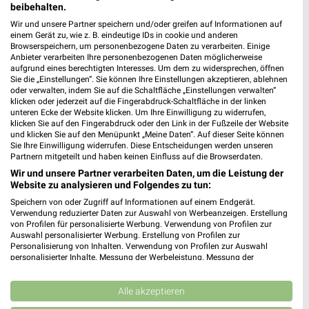
❯
beibehalten.
Wir und unsere Partner speichern und/oder greifen auf Informationen auf
371,93 km
einem Gerät zu, wie z. B. eindeutige IDs in cookie und anderen
Browserspeichern, um personenbezogene Daten zu verarbeiten. Einige
Anbieter verarbeiten Ihre personenbezogenen Daten möglicherweise
nah & gut Angebote in Arnschwang
aufgrund eines berechtigten Interesses. Um dem zu widersprechen, öffnen
Sie die „Einstellungen“. Sie können Ihre Einstellungen akzeptieren, ablehnen
Arnschwang, Deutschland
oder verwalten, indem Sie auf die Schaltfläche „Einstellungen verwalten“
❯
klicken oder jederzeit auf die Fingerabdruck-Schaltfläche in der linken
unteren Ecke der Website klicken. Um Ihre Einwilligung zu widerrufen,
363,39 km
klicken Sie auf den Fingerabdruck oder den Link in der Fußzeile der Website
und klicken Sie auf den Menüpunkt „Meine Daten“. Auf dieser Seite können
Sie Ihre Einwilligung widerrufen. Diese Entscheidungen werden unseren
Partnern mitgeteilt und haben keinen Einfluss auf die Browserdaten.
Supermärkte Angebote für Lam und
Wir und unsere Partner verarbeiten Daten, um die Leistung der
Umgebung
Website zu analysieren und Folgendes zu tun:
Speichern von oder Zugriff auf Informationen auf einem Endgerät.
4 Prospekte
Verwendung reduzierter Daten zur Auswahl von Werbeanzeigen. Erstellung
von Profilen für personalisierte Werbung. Verwendung von Profilen zur
REWE
nahkauf
Auswahl personalisierter Werbung. Erstellung von Profilen zur
Personalisierung von Inhalten. Verwendung von Profilen zur Auswahl
personalisierter Inhalte. Messung der Werbeleistung. Messung der
Performance von Inhalten. Analyse von Zielgruppen durch Statistiken oder
Kombinationen von Daten aus verschiedenen Quellen. Entwicklung und
Verbesserung der Angebote. Verwendung reduzierter Daten zur Auswahl
Alle akzeptieren
von Inhalten.