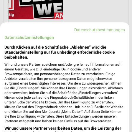
Kaufland - Pre Black Week Angebote
Datenschutzbestimmungen
12.11.2025
Datenschutzeinstellungen
Durch Klicken auf die Schaltfläche „Ablehnen“ wird die
Im
weekli Magazin
erwarten dich neben Infos zu Kaufland
Standardeinstellung nur für unbedingt erforderliche cookie
auch clevere Spartipps für den Familienalltag, Ideen zur
beibehalten.
Haushaltsplanung und einfache Wege, dein Budget
Wir und unsere Partner speichern und/oder greifen auf Informationen auf
nachhaltig zu entlasten.
einem Gerät zu, wie z. B. eindeutige IDs in cookie und anderen
Browserspeichern, um personenbezogene Daten zu verarbeiten. Einige
Anbieter verarbeiten Ihre personenbezogenen Daten möglicherweise
aufgrund eines berechtigten Interesses. Um dem zu widersprechen, öffnen
Sie die „Einstellungen“. Sie können Ihre Einstellungen akzeptieren, ablehnen
oder verwalten, indem Sie auf die Schaltfläche „Einstellungen verwalten“
klicken oder jederzeit auf die Fingerabdruck-Schaltfläche in der linken
unteren Ecke der Website klicken. Um Ihre Einwilligung zu widerrufen,
weekli - Prospekte & Angebote App
klicken Sie auf den Fingerabdruck oder den Link in der Fußzeile der Website
und klicken Sie auf den Menüpunkt „Meine Daten“. Auf dieser Seite können
Sie Ihre Einwilligung widerrufen. Diese Entscheidungen werden unseren
Alle Kaufland Angebote immer griffbereit – mit der kostenlosen
Partnern mitgeteilt und haben keinen Einfluss auf die Browserdaten.
weekli App für iOS & Android.
Wir und unsere Partner verarbeiten Daten, um die Leistung der