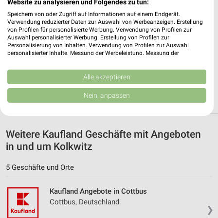
Website zu analysieren und Folgendes zu tun:
✔
Standortgenaue Angebote
Speichern von oder Zugriff auf Informationen auf einem Endgerät.
✔
Folge deinem Lieblingshändler
Verwendung reduzierter Daten zur Auswahl von Werbeanzeigen. Erstellung
✔
Push-Benachrichtigungen bei neuen Prospekten
von Profilen für personalisierte Werbung. Verwendung von Profilen zur
✔
Einkaufsliste - Einkauf stressfrei planen
Auswahl personalisierter Werbung. Erstellung von Profilen zur
Personalisierung von Inhalten. Verwendung von Profilen zur Auswahl
personalisierter Inhalte. Messung der Werbeleistung. Messung der
JETZT LADEN UND SPAREN!
Performance von Inhalten. Analyse von Zielgruppen durch Statistiken oder
Kombinationen von Daten aus verschiedenen Quellen. Entwicklung und
Verbesserung der Angebote. Verwendung reduzierter Daten zur Auswahl
Alle akzeptieren
von Inhalten.
Daten können außerhalb der Europäischen Union weitergegeben und in die
Nein, anpassen
USA gesendet werden.
Ihre Einwilligung und die cookie Richtlinie gelten ausschließlich für diese
Website/App.
Partnerliste anzeigen (1 IAB-Anbieter)
Weitere Kaufland Geschäfte mit Angeboten
Wir nutzen Ihre Daten für folgende Zwecke:
in und um Kolkwitz
IAB-Verarbeitungszwecke:
5 Geschäfte und Orte
Speichern von oder Zugriff auf Informationen
auf einem Endgerät
Kaufland Angebote in Cottbus
Verwendung reduzierter Daten zur Auswahl von
Cottbus, Deutschland
Werbeanzeigen
❯