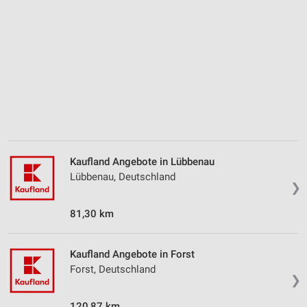
Verwendung reduzierter Daten zur Auswahl von
Inhalten
IAB-Besonderheiten:
Verwendung genauer Standortdaten
Geräte anhand von aktiv angeforderten
Informationen identifizieren
Nicht-IAB-Verarbeitungszwecke:
Notwendig
Kaufland Angebote in Lübbenau
Performance
Lübbenau, Deutschland
❯
Funktional
81,30 km
Werbung
Kaufland Angebote in Forst
Forst, Deutschland
❯
120,87 km