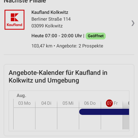
Nächste Filiale
Kaufland Kolkwitz
Berliner Straße 114
❯
03099 Kolkwitz
Heute 07:00 - 20:00 Uhr |
Geöffnet
103,47 km • Angebote: 2 Prospekte
Angebote-Kalender für Kaufland in
Kolkwitz und Umgebung
Aug.
03
Mo
04
Di
05
Mi
06
Do
07
Fr
08
S
Kauf