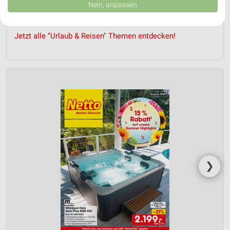
Daten können außerhalb der Europäischen Union weitergegeben und in die
Nein, anpassen
USA gesendet werden.
Ihre Einwilligung und die cookie Richtlinie gelten ausschließlich für diese
Website/App.
Jetzt alle "Urlaub & Reisen" Themen entdecken!
Partnerliste anzeigen (1 IAB-Anbieter)
Wir nutzen Ihre Daten für folgende Zwecke:
IAB-Verarbeitungszwecke:
Speichern von oder Zugriff auf Informationen
auf einem Endgerät
Verwendung reduzierter Daten zur Auswahl von
Werbeanzeigen
Erstellung von Profilen für personalisierte
Werbung
❯
Verwendung von Profilen zur Auswahl
personalisierter Werbung
Erstellung von Profilen zur Personalisierung
von Inhalten