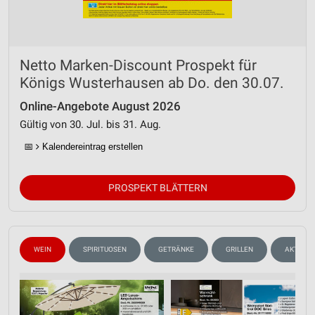
Verwendung von Profilen zur Auswahl
personalisierter Inhalte
Messung der Werbeleistung
Netto Marken-Discount Prospekt für
Messung der Performance von Inhalten
Königs Wusterhausen ab Do. den 30.07.
Analyse von Zielgruppen durch Statistiken oder
Online-Angebote August 2026
Kombinationen von Daten aus verschiedenen
Gültig von 30. Jul. bis 31. Aug.
Quellen
📅
Kalendereintrag erstellen
Entwicklung und Verbesserung der Angebote
Verwendung reduzierter Daten zur Auswahl von
PROSPEKT BLÄTTERN
Inhalten
IAB-Besonderheiten:
Verwendung genauer Standortdaten
WEIN
SPIRITUOSEN
GETRÄNKE
GRILLEN
AKTIONE
Geräte anhand von aktiv angeforderten
Informationen identifizieren
Nicht-IAB-Verarbeitungszwecke: