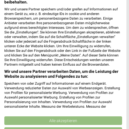
beibehalten.
📅
Kalendereintrag erstellen
Wir und unsere Partner speichern und/oder greifen auf Informationen auf
einem Gerät zu, wie z. B. eindeutige IDs in cookie und anderen
Browserspeichern, um personenbezogene Daten zu verarbeiten. Einige
PROSPEKT BLÄTTERN
Anbieter verarbeiten Ihre personenbezogenen Daten möglicherweise
aufgrund eines berechtigten Interesses. Um dem zu widersprechen, öffnen
Sie die „Einstellungen“. Sie können Ihre Einstellungen akzeptieren, ablehnen
oder verwalten, indem Sie auf die Schaltfläche „Einstellungen verwalten“
klicken oder jederzeit auf die Fingerabdruck-Schaltfläche in der linken
unteren Ecke der Website klicken. Um Ihre Einwilligung zu widerrufen,
URLAUB & REISEN
klicken Sie auf den Fingerabdruck oder den Link in der Fußzeile der Website
und klicken Sie auf den Menüpunkt „Meine Daten“. Auf dieser Seite können
Sie Ihre Einwilligung widerrufen. Diese Entscheidungen werden unseren
Partnern mitgeteilt und haben keinen Einfluss auf die Browserdaten.
Wir und unsere Partner verarbeiten Daten, um die Leistung der
Website zu analysieren und Folgendes zu tun:
Speichern von oder Zugriff auf Informationen auf einem Endgerät.
Verwendung reduzierter Daten zur Auswahl von Werbeanzeigen. Erstellung
von Profilen für personalisierte Werbung. Verwendung von Profilen zur
Auswahl personalisierter Werbung. Erstellung von Profilen zur
Personalisierung von Inhalten. Verwendung von Profilen zur Auswahl
personalisierter Inhalte. Messung der Werbeleistung. Messung der
Performance von Inhalten. Analyse von Zielgruppen durch Statistiken oder
Kombinationen von Daten aus verschiedenen Quellen. Entwicklung und
Verbesserung der Angebote. Verwendung reduzierter Daten zur Auswahl
Alle akzeptieren
von Inhalten.