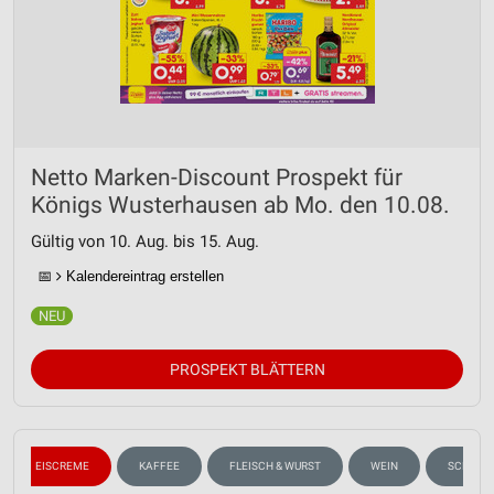
Netto Marken-Discount Prospekt für
Königs Wusterhausen ab Mo. den 10.08.
Gültig von 10. Aug. bis 15. Aug.
📅
Kalendereintrag erstellen
PROSPEKT BLÄTTERN
EISCREME
KAFFEE
FLEISCH & WURST
WEIN
SCHULA