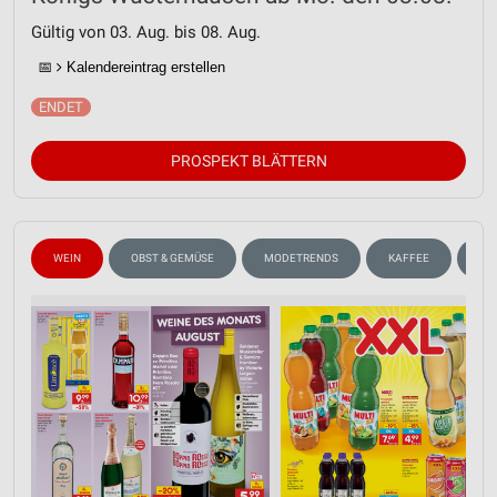
Gültig von 03. Aug. bis 08. Aug.
📅
Kalendereintrag erstellen
PROSPEKT BLÄTTERN
WEIN
OBST & GEMÜSE
MODETRENDS
KAFFEE
GE