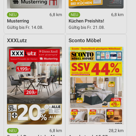
Informationen identifizieren
Nicht-IAB-Verarbeitungszwecke:
6,8 km
6,8 km
Musterring
Küchen Preishits!
Notwendig
Gültig bis Fr. 14.08.
Gültig bis Fr. 21.08.
Performance
XXXLutz
Sconto Möbel
Funktional
Werbung
6,8 km
28,2 km