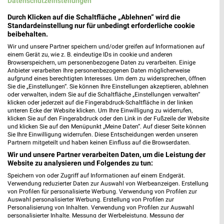
Datenschutzeinstellungen
Durch Klicken auf die Schaltfläche „Ablehnen“ wird die
Standardeinstellung nur für unbedingt erforderliche cookie
beibehalten.
Wir und unsere Partner speichern und/oder greifen auf Informationen auf
einem Gerät zu, wie z. B. eindeutige IDs in cookie und anderen
Browserspeichern, um personenbezogene Daten zu verarbeiten. Einige
Anbieter verarbeiten Ihre personenbezogenen Daten möglicherweise
aufgrund eines berechtigten Interesses. Um dem zu widersprechen, öffnen
Sie die „Einstellungen“. Sie können Ihre Einstellungen akzeptieren, ablehnen
oder verwalten, indem Sie auf die Schaltfläche „Einstellungen verwalten“
klicken oder jederzeit auf die Fingerabdruck-Schaltfläche in der linken
unteren Ecke der Website klicken. Um Ihre Einwilligung zu widerrufen,
klicken Sie auf den Fingerabdruck oder den Link in der Fußzeile der Website
6,8 km
6,8 km
und klicken Sie auf den Menüpunkt „Meine Daten“. Auf dieser Seite können
Wohnen Spezial
Gartenmöbel-Abverkauf
Sie Ihre Einwilligung widerrufen. Diese Entscheidungen werden unseren
Partnern mitgeteilt und haben keinen Einfluss auf die Browserdaten.
Gültig bis Fr. 14.08.
Gültig bis Fr. 28.08.
Wir und unsere Partner verarbeiten Daten, um die Leistung der
Website zu analysieren und Folgendes zu tun:
XXXLutz
XXXLutz
Speichern von oder Zugriff auf Informationen auf einem Endgerät.
Verwendung reduzierter Daten zur Auswahl von Werbeanzeigen. Erstellung
von Profilen für personalisierte Werbung. Verwendung von Profilen zur
Auswahl personalisierter Werbung. Erstellung von Profilen zur
Personalisierung von Inhalten. Verwendung von Profilen zur Auswahl
personalisierter Inhalte. Messung der Werbeleistung. Messung der
Performance von Inhalten. Analyse von Zielgruppen durch Statistiken oder