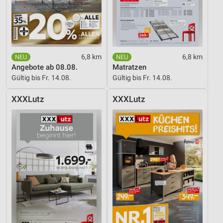
Erstellung von Profilen zur Personalisierung
von Inhalten
Verwendung von Profilen zur Auswahl
personalisierter Inhalte
6,8 km
6,8 km
Messung der Werbeleistung
Angebote ab 08.08.
Matratzen
Gültig bis Fr. 14.08.
Gültig bis Fr. 14.08.
Messung der Performance von Inhalten
XXXLutz
XXXLutz
Analyse von Zielgruppen durch Statistiken oder
Kombinationen von Daten aus verschiedenen
Quellen
Entwicklung und Verbesserung der Angebote
Verwendung reduzierter Daten zur Auswahl von
Inhalten
IAB-Besonderheiten:
Verwendung genauer Standortdaten
Geräte anhand von aktiv angeforderten