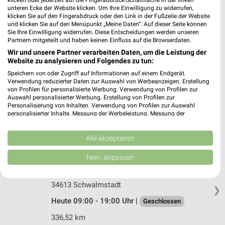
klicken oder jederzeit auf die Fingerabdruck-Schaltfläche in der linken
Wiederholdstraße 1
unteren Ecke der Website klicken. Um Ihre Einwilligung zu widerrufen,
34613 Schwalmstadt
klicken Sie auf den Fingerabdruck oder den Link in der Fußzeile der Website
❯
und klicken Sie auf den Menüpunkt „Meine Daten“. Auf dieser Seite können
Heute 09:00 - 18:00 Uhr |
Sie Ihre Einwilligung widerrufen. Diese Entscheidungen werden unseren
Geschlossen
Partnern mitgeteilt und haben keinen Einfluss auf die Browserdaten.
337,86 km
Wir und unsere Partner verarbeiten Daten, um die Leistung der
Website zu analysieren und Folgendes zu tun:
Speichern von oder Zugriff auf Informationen auf einem Endgerät.
Rossmann Gladenbach
Verwendung reduzierter Daten zur Auswahl von Werbeanzeigen. Erstellung
Adolf-Theis-Str. 4-8
von Profilen für personalisierte Werbung. Verwendung von Profilen zur
Auswahl personalisierter Werbung. Erstellung von Profilen zur
35075 Gladenbach
❯
Personalisierung von Inhalten. Verwendung von Profilen zur Auswahl
personalisierter Inhalte. Messung der Werbeleistung. Messung der
Heute 08:00 - 20:00 Uhr |
Geschlossen
Performance von Inhalten. Analyse von Zielgruppen durch Statistiken oder
Kombinationen von Daten aus verschiedenen Quellen. Entwicklung und
385,17 km • Angebote: 3 Prospekte
Verbesserung der Angebote. Verwendung reduzierter Daten zur Auswahl
Alle akzeptieren
von Inhalten.
Daten können außerhalb der Europäischen Union weitergegeben und in die
Nein, anpassen
USA gesendet werden.
Ernsting's family Schwalmstadt
Ihre Einwilligung und die cookie Richtlinie gelten ausschließlich für diese
An der Vogelsangmühle 2
Website/App.
34613 Schwalmstadt
❯
Partnerliste anzeigen (1 IAB-Anbieter)
Heute 09:00 - 19:00 Uhr |
Geschlossen
Wir nutzen Ihre Daten für folgende Zwecke:
336,52 km
IAB-Verarbeitungszwecke: