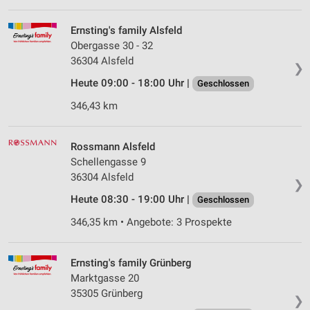
Speichern von oder Zugriff auf Informationen
auf einem Endgerät
Ernsting's family Alsfeld
Obergasse 30 - 32
Verwendung reduzierter Daten zur Auswahl von
36304 Alsfeld
Werbeanzeigen
❯
Heute 09:00 - 18:00 Uhr |
Geschlossen
Erstellung von Profilen für personalisierte
Werbung
346,43 km
Verwendung von Profilen zur Auswahl
personalisierter Werbung
Rossmann Alsfeld
Schellengasse 9
Erstellung von Profilen zur Personalisierung
36304 Alsfeld
❯
von Inhalten
Heute 08:30 - 19:00 Uhr |
Geschlossen
Verwendung von Profilen zur Auswahl
346,35 km • Angebote: 3 Prospekte
personalisierter Inhalte
Messung der Werbeleistung
Ernsting's family Grünberg
Marktgasse 20
Messung der Performance von Inhalten
35305 Grünberg
❯