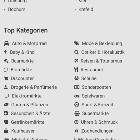
›
Duisburg
›
Kiel
›
Bochum
›
Krefeld
Top Kategorien
Auto & Motorrad
Mode & Bekleidung
Baby & Kind
Optiker & Hörakustik
Baumärkte
Reisen & Tourismus
Biomärkte
Restaurant
Discounter
Schuhe
Drogerie & Parfümerie
Sonderposten
Elektromärkte
Spielwaren
Garten & Pflanzen
Sport & Freizeit
Gesundheit & Ärzte
Supermärkte
Getränkemärkte
Uhren & Schmuck
Kaufhäuser
Zoohandlungen
Möbel & Wohnen
Weitere Geschäfte