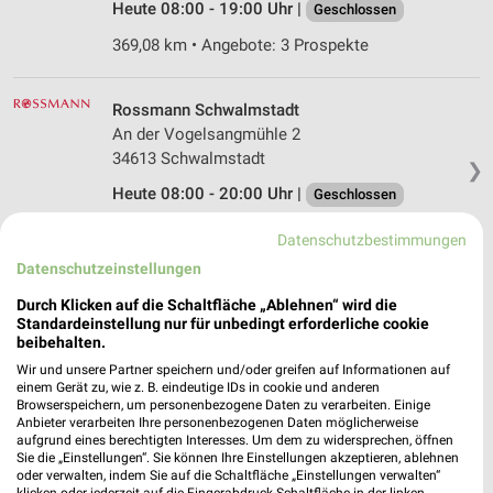
Heute 08:00 - 19:00 Uhr |
Geschlossen
369,08 km • Angebote: 3 Prospekte
Rossmann Schwalmstadt
An der Vogelsangmühle 2
34613 Schwalmstadt
❯
Heute 08:00 - 20:00 Uhr |
Geschlossen
341,35 km • Angebote: 3 Prospekte
Datenschutzbestimmungen
Datenschutzeinstellungen
Rossmann Staufenberg
Durch Klicken auf die Schaltfläche „Ablehnen“ wird die
Marktstr. 3
Standardeinstellung nur für unbedingt erforderliche cookie
beibehalten.
35460 Staufenberg
❯
Wir und unsere Partner speichern und/oder greifen auf Informationen auf
Heute 08:00 - 20:00 Uhr |
Geschlossen
einem Gerät zu, wie z. B. eindeutige IDs in cookie und anderen
Browserspeichern, um personenbezogene Daten zu verarbeiten. Einige
383,15 km • Angebote: 3 Prospekte
Anbieter verarbeiten Ihre personenbezogenen Daten möglicherweise
aufgrund eines berechtigten Interesses. Um dem zu widersprechen, öffnen
Sie die „Einstellungen“. Sie können Ihre Einstellungen akzeptieren, ablehnen
oder verwalten, indem Sie auf die Schaltfläche „Einstellungen verwalten“
Ernsting's family Schwalmstadt