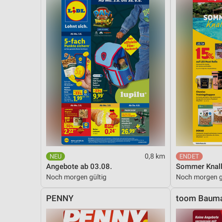
Messung der Performance von Inhalten
Analyse von Zielgruppen durch Statistiken oder Kombinationen 
Quellen
Entwicklung und Verbesserung der Angebote
Verwendung reduzierter Daten zur Auswahl von Inhalten
IAB-Besonderheiten:
Verwendung genauer Standortdaten
Geräte anhand von aktiv angeforderten Informationen identifizie
Nicht-IAB-Verarbeitungszwecke:
0,8 km
Notwendig
Angebote ab 03.08.
Sommer Knall
Noch morgen gültig
Noch morgen g
Performance
PENNY
toom Bauma
Funktional
Werbung