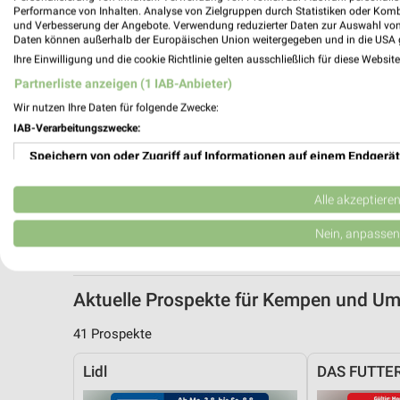
Performance von Inhalten. Analyse von Zielgruppen durch Statistiken oder Kom
und Verbesserung der Angebote. Verwendung reduzierter Daten zur Auswahl von
Daten können außerhalb der Europäischen Union weitergegeben und in die USA 
Ihre Einwilligung und die cookie Richtlinie gelten ausschließlich für diese Websit
Partnerliste anzeigen (1 IAB-Anbieter)
Wir nutzen Ihre Daten für folgende Zwecke:
IAB-Verarbeitungszwecke:
Speichern von oder Zugriff auf Informationen auf einem Endgerät
Verwendung reduzierter Daten zur Auswahl von Werbeanzeigen
Alle akzeptiere
Erstellung von Profilen für personalisierte Werbung
Nein, anpassen
Verwendung von Profilen zur Auswahl personalisierter Werbung
Aktuelle Prospekte für Kempen und U
Erstellung von Profilen zur Personalisierung von Inhalten
41 Prospekte
Verwendung von Profilen zur Auswahl personalisierter Inhalte
Lidl
DAS FUTTE
Messung der Werbeleistung