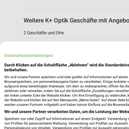
Weitere K+ Optik Geschäfte mit Angeb
2 Geschäfte und Orte
K+ Optik Angebote in Krefeld
Krefeld, Deutschland
Datenschutzeinstellungen
Durch Klicken auf die Schaltfläche „Ablehnen“ wird die Standardeins
480,73 km
beibehalten.
Wir und unsere Partner speichern und/oder greifen auf Informationen auf einem G
Browserspeichern, um personenbezogene Daten zu verarbeiten. Einige Anbieter 
K+ Optik Angebote in Grevenbroich
aufgrund eines berechtigten Interesses. Um dem zu widersprechen, öffnen Sie die 
ablehnen oder verwalten, indem Sie auf die Schaltfläche „Einstellungen verwalten“
Grevenbroich, Deutschland
der linken unteren Ecke der Website klicken. Um Ihre Einwilligung zu widerrufen, 
der Website und klicken Sie auf den Menüpunkt „Meine Daten“. Auf dieser Seite k
werden unseren Partnern mitgeteilt und haben keinen Einfluss auf die Browserda
494,71 km
Wir und unsere Partner verarbeiten Daten, um die Leistung der Webs
Speichern von oder Zugriff auf Informationen auf einem Endgerät. Verwendung 
von Profilen für personalisierte Werbung. Verwendung von Profilen zur Auswahl p
Personalisierung von Inhalten. Verwendung von Profilen zur Auswahl personalis