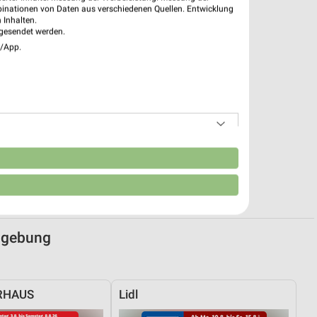
binationen von Daten aus verschiedenen Quellen. Entwicklung
 Inhalten.
gesendet werden.
e/App.
n
mgebung
RHAUS
Lidl