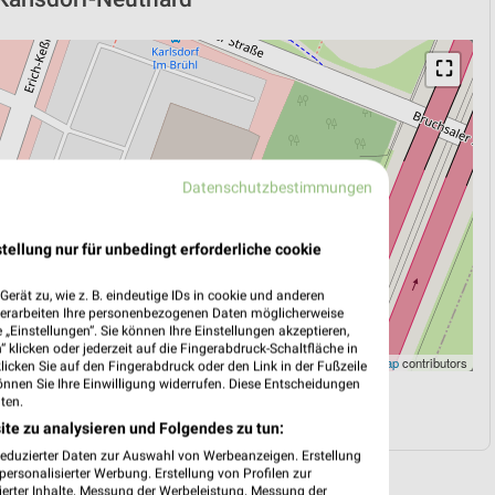
⛶
Datenschutzbestimmungen
tellung nur für unbedingt erforderliche cookie
erät zu, wie z. B. eindeutige IDs in cookie und anderen
verarbeiten Ihre personenbezogenen Daten möglicherweise
„Einstellungen“. Sie können Ihre Einstellungen akzeptieren,
 klicken oder jederzeit auf die Fingerabdruck-Schaltfläche in
Leaflet
|
©
OpenStreetMap
contributors
klicken Sie auf den Fingerabdruck oder den Link in der Fußzeile
önnen Sie Ihre Einwilligung widerrufen. Diese Entscheidungen
ten.
N
NAVIGATION MIT GOOGLE/IOS MAPS
ite zu analysieren und Folgendes zu tun:
reduzierter Daten zur Auswahl von Werbeanzeigen. Erstellung
ersonalisierter Werbung. Erstellung von Profilen zur
ierter Inhalte. Messung der Werbeleistung. Messung der