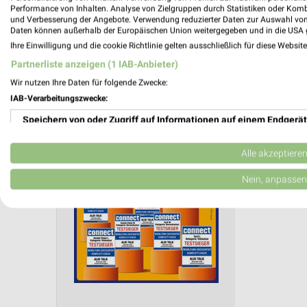
Aktuelle Angebote in dieser Filiale
Performance von Inhalten. Analyse von Zielgruppen durch Statistiken oder Kom
Anzahl Prospekte: 6
und Verbesserung der Angebote. Verwendung reduzierter Daten zur Auswahl von
Letztes Prospektupdate: vor 6 Tagen
Daten können außerhalb der Europäischen Union weitergegeben und in die USA 
Ihre Einwilligung und die cookie Richtlinie gelten ausschließlich für diese Websit
Partnerliste anzeigen (1 IAB-Anbieter)
ALDI SÜ
den 09.
Wir nutzen Ihre Daten für folgende Zwecke:
IAB-Verarbeitungszwecke:
ALDI Tal
Speichern von oder Zugriff auf Informationen auf einem Endgerät
Gültig von
Verwendung reduzierter Daten zur Auswahl von Werbeanzeigen
📅
Kalende
Alle akzeptiere
Erstellung von Profilen für personalisierte Werbung
❯
Nein, anpassen
PROSP
Verwendung von Profilen zur Auswahl personalisierter Werbung
Erstellung von Profilen zur Personalisierung von Inhalten
Verwendung von Profilen zur Auswahl personalisierter Inhalte
Messung der Werbeleistung