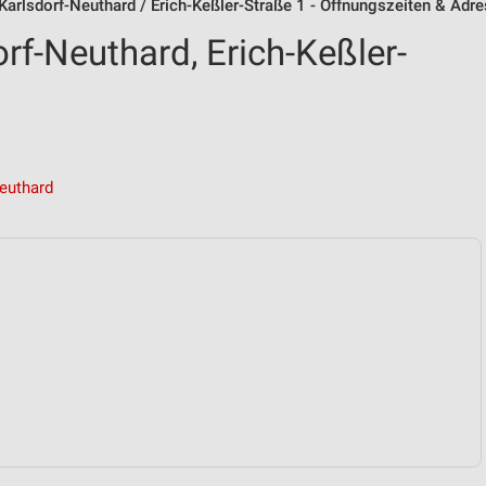
arlsdorf-Neuthard / Erich-Keßler-Straße 1 - Öffnungszeiten & Adr
rf-Neuthard, Erich-Keßler-
euthard