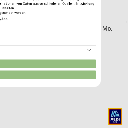
binationen von Daten aus verschiedenen Quellen. Entwicklung
 Inhalten.
gesendet werden.
e/App.
D Prospekt für Karlsdorf-Neuthard ab Mo.
02.
k
 09. Feb. bis 01. Sep.
reintrag erstellen
n
EKT BLÄTTERN