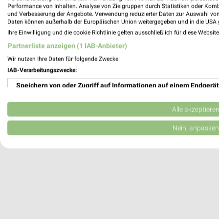
Performance von Inhalten. Analyse von Zielgruppen durch Statistiken oder Kom
Quickborn, Deutschland
und Verbesserung der Angebote. Verwendung reduzierter Daten zur Auswahl von
Daten können außerhalb der Europäischen Union weitergegeben und in die USA 
Ihre Einwilligung und die cookie Richtlinie gelten ausschließlich für diese Websit
269,85 km
Partnerliste anzeigen (1 IAB-Anbieter)
Wir nutzen Ihre Daten für folgende Zwecke:
IAB-Verarbeitungszwecke:
Speichern von oder Zugriff auf Informationen auf einem Endgerät
Verwendung reduzierter Daten zur Auswahl von Werbeanzeigen
Alle akzeptiere
Erstellung von Profilen für personalisierte Werbung
Nein, anpassen
Verwendung von Profilen zur Auswahl personalisierter Werbung
Erstellung von Profilen zur Personalisierung von Inhalten
Verwendung von Profilen zur Auswahl personalisierter Inhalte
Messung der Werbeleistung