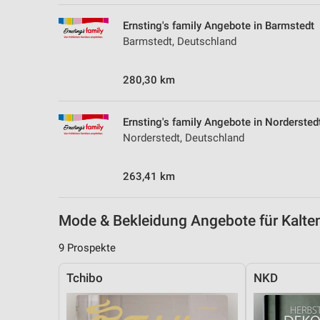
Messung der Performance von Inhalten
Ernsting's family Angebote in Barmstedt
Analyse von Zielgruppen durch Statistiken oder Kombinationen 
Barmstedt, Deutschland
Quellen
280,30 km
Entwicklung und Verbesserung der Angebote
Verwendung reduzierter Daten zur Auswahl von Inhalten
Ernsting's family Angebote in Nordersted
IAB-Besonderheiten:
Norderstedt, Deutschland
Verwendung genauer Standortdaten
263,41 km
Geräte anhand von aktiv angeforderten Informationen identifizie
Nicht-IAB-Verarbeitungszwecke:
Mode & Bekleidung Angebote für Kalt
Notwendig
9 Prospekte
Performance
Tchibo
NKD
Funktional
Werbung