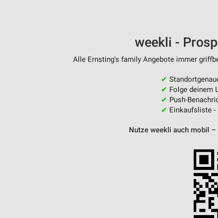
weekli - Pros
Alle Ernsting's family Angebote immer griffb
✔
Standortgenau
✔
Folge deinem L
✔
Push-Benachric
✔
Einkaufsliste -
Nutze weekli auch mobil –