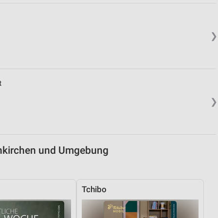
von Daten aus verschiedenen
❯
t
❯
ren
enkirchen und Umgebung
Tchibo