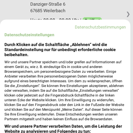
Danziger-Straße 6
67685 Weilerbach
❯
Heute 08:00 - 20:00 Uhr |
Geöffnet
Datenschutzbestimmungen
526,24 km • Angebote: 1 Prospekt
Datenschutzeinstellungen
Durch Klicken auf die Schaltfläche „Ablehnen“ wird die
EDEKA Haag Weilerbach
Standardeinstellung nur für unbedingt erforderliche cookie
Isigny-Allee 1
beibehalten.
67685 Weilerbach
Wir und unsere Partner speichern und/oder greifen auf Informationen auf
❯
einem Gerät zu, wie z. B. eindeutige IDs in cookie und anderen
Heute 07:00 - 21:00 Uhr |
Geöffnet
Browserspeichern, um personenbezogene Daten zu verarbeiten. Einige
Anbieter verarbeiten Ihre personenbezogenen Daten möglicherweise
526,49 km • Angebote: 1 Prospekt
aufgrund eines berechtigten Interesses. Um dem zu widersprechen, öffnen
Sie die „Einstellungen“. Sie können Ihre Einstellungen akzeptieren, ablehnen
oder verwalten, indem Sie auf die Schaltfläche „Einstellungen verwalten“
klicken oder jederzeit auf die Fingerabdruck-Schaltfläche in der linken
nah und gut SPAR Markt Bonin Weilerbach
unteren Ecke der Website klicken. Um Ihre Einwilligung zu widerrufen,
Hauptstraße 37
klicken Sie auf den Fingerabdruck oder den Link in der Fußzeile der Website
und klicken Sie auf den Menüpunkt „Meine Daten“. Auf dieser Seite können
67685 Weilerbach
❯
Sie Ihre Einwilligung widerrufen. Diese Entscheidungen werden unseren
Partnern mitgeteilt und haben keinen Einfluss auf die Browserdaten.
Heute 08:00 - 19:00 Uhr |
Geöffnet
Wir und unsere Partner verarbeiten Daten, um die Leistung der
526,34 km
Website zu analysieren und Folgendes zu tun: