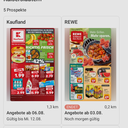
Inhalten
5 Prospekte
IAB-Besonderheiten:
Verwendung genauer Standortdaten
Kaufland
REWE
Geräte anhand von aktiv angeforderten
Informationen identifizieren
Nicht-IAB-Verarbeitungszwecke:
Notwendig
Performance
Funktional
Werbung
1,3 km
0,2 km
Angebote ab 06.08.
Angebote ab 03.08.
Gültig bis Mi. 12.08.
Noch morgen gültig