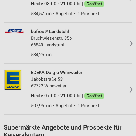
Erstellung von Profilen für personalisierte
Heute 08:00 - 21:00 Uhr |
Geöffnet
Werbung
534,57 km • Angebote: 1 Prospekt
Verwendung von Profilen zur Auswahl
personalisierter Werbung
bofrost* Landstuhl
Erstellung von Profilen zur Personalisierung
Bruchwiesenstr. 35b
❯
von Inhalten
66849 Landstuhl
534,25 km
Verwendung von Profilen zur Auswahl
personalisierter Inhalte
EDEKA Daigle Winnweiler
Messung der Werbeleistung
Jakobstraße 53
Messung der Performance von Inhalten
67722 Winnweiler
❯
Heute 07:00 - 21:00 Uhr |
Geöffnet
Analyse von Zielgruppen durch Statistiken oder
Kombinationen von Daten aus verschiedenen
507,96 km • Angebote: 1 Prospekt
Quellen
Entwicklung und Verbesserung der Angebote
Supermärkte Angebote und Prospekte für
Verwendung reduzierter Daten zur Auswahl von
Kaiserslautern