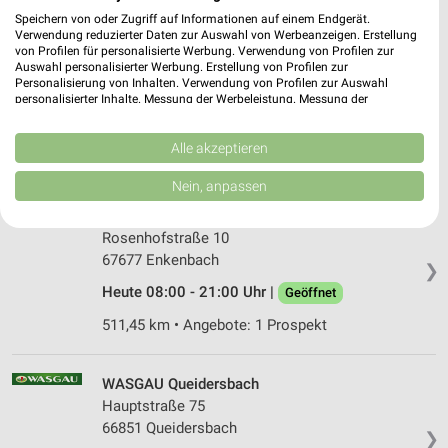
Speichern von oder Zugriff auf Informationen auf einem Endgerät.
Verwendung reduzierter Daten zur Auswahl von Werbeanzeigen. Erstellung
EDEKA Daigle Enkenbach-Alsenborn
von Profilen für personalisierte Werbung. Verwendung von Profilen zur
Auswahl personalisierter Werbung. Erstellung von Profilen zur
Rosenhofstraße 1
Personalisierung von Inhalten. Verwendung von Profilen zur Auswahl
67677 Enkenbach-Alsenborn
personalisierter Inhalte. Messung der Werbeleistung. Messung der
❯
Performance von Inhalten. Analyse von Zielgruppen durch Statistiken oder
Heute 07:00 - 21:00 Uhr |
Geöffnet
Kombinationen von Daten aus verschiedenen Quellen. Entwicklung und
Verbesserung der Angebote. Verwendung reduzierter Daten zur Auswahl
Alle akzeptieren
511,45 km • Angebote: 1 Prospekt
von Inhalten.
Daten können außerhalb der Europäischen Union weitergegeben und in die
Nein, anpassen
USA gesendet werden.
WASGAU Enkenbach
Ihre Einwilligung und die cookie Richtlinie gelten ausschließlich für diese
Website/App.
Rosenhofstraße 10
Partnerliste anzeigen (1 IAB-Anbieter)
67677 Enkenbach
❯
Wir nutzen Ihre Daten für folgende Zwecke:
Heute 08:00 - 21:00 Uhr |
Geöffnet
IAB-Verarbeitungszwecke:
511,45 km • Angebote: 1 Prospekt
Speichern von oder Zugriff auf Informationen
auf einem Endgerät
WASGAU Queidersbach
Verwendung reduzierter Daten zur Auswahl von
Hauptstraße 75
Werbeanzeigen
66851 Queidersbach
❯