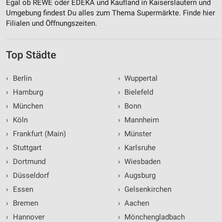
Egal ob REWE oder EDEKA und Kaufland in Kaiserslautern und
Umgebung findest Du alles zum Thema Supermärkte. Finde hier
Filialen und Öffnungszeiten.
Top Städte
›
Berlin
›
Wuppertal
›
Hamburg
›
Bielefeld
›
München
›
Bonn
›
Köln
›
Mannheim
›
Frankfurt (Main)
›
Münster
›
Stuttgart
›
Karlsruhe
›
Dortmund
›
Wiesbaden
›
Düsseldorf
›
Augsburg
›
Essen
›
Gelsenkirchen
›
Bremen
›
Aachen
›
Hannover
›
Mönchengladbach