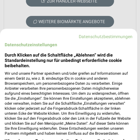
ZUR HÄNDLER-WEBSEITE
WEITERE BIOMÄRKTE ANGEBOTE
Datenschutzbestimmungen
Datenschutzeinstellungen
Durch Klicken auf die Schaltfläche „Ablehnen“ wird die
Standardeinstellung nur für unbedingt erforderliche cookie
beibehalten.
weekli - Prospekte & Angebote App
Wir und unsere Partner speichern und/oder greifen auf Informationen auf
einem Gerät zu, wie z. B. eindeutige IDs in cookie und anderen
Alle Vita Nova Angebote immer griffbereit – mit der
Browserspeichern, um personenbezogene Daten zu verarbeiten. Einige
Anbieter verarbeiten Ihre personenbezogenen Daten möglicherweise
kostenlosen weekli App für iOS & Android.
aufgrund eines berechtigten Interesses. Um dem zu widersprechen, öffnen
Sie die „Einstellungen“. Sie können Ihre Einstellungen akzeptieren, ablehnen
✔
Standortgenaue Angebote
oder verwalten, indem Sie auf die Schaltfläche „Einstellungen verwalten“
✔
Folge deinem Lieblingshändler
klicken oder jederzeit auf die Fingerabdruck-Schaltfläche in der linken
unteren Ecke der Website klicken. Um Ihre Einwilligung zu widerrufen,
✔
Push-Benachrichtigungen bei neuen Prospekten
klicken Sie auf den Fingerabdruck oder den Link in der Fußzeile der Website
✔
Einkaufsliste - Einkauf stressfrei planen
und klicken Sie auf den Menüpunkt „Meine Daten“. Auf dieser Seite können
Sie Ihre Einwilligung widerrufen. Diese Entscheidungen werden unseren
Partnern mitgeteilt und haben keinen Einfluss auf die Browserdaten.
JETZT LADEN UND SPAREN!