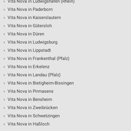
›
Vita Nova in Ludwigshafen (Rhein)
›
Vita Nova in Paderborn
Erstellung von Profilen für personalisierte
Werbung
›
Vita Nova in Kaiserslautern
›
Vita Nova in Gütersloh
Verwendung von Profilen zur Auswahl
personalisierter Werbung
›
Vita Nova in Düren
›
Vita Nova in Ludwigsburg
Erstellung von Profilen zur Personalisierung
von Inhalten
›
Vita Nova in Lippstadt
›
Vita Nova in Frankenthal (Pfalz)
Verwendung von Profilen zur Auswahl
personalisierter Inhalte
›
Vita Nova in Erkelenz
›
Vita Nova in Landau (Pfalz)
Messung der Werbeleistung
›
Vita Nova in Bietigheim-Bissingen
Messung der Performance von Inhalten
›
Vita Nova in Pirmasens
›
Vita Nova in Bensheim
Analyse von Zielgruppen durch Statistiken oder
Kombinationen von Daten aus verschiedenen
›
Vita Nova in Zweibrücken
Quellen
›
Vita Nova in Schwetzingen
Entwicklung und Verbesserung der Angebote
›
Vita Nova in Haßloch