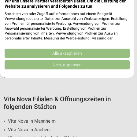
Wir und unsere Partner verarbeiten Daten, um die Leistung der
Website zu analysieren und Folgendes zu tun:
Speichern von oder Zugriff auf Informationen auf einem Endgerät.
Verwendung reduzierter Daten zur Auswahl von Werbeanzeigen. Erstellung
von Profilen für personalisierte Werbung. Verwendung von Profilen zur
Auswahl personalisierter Werbung. Erstellung von Profilen zur
Personalisierung von Inhalten. Verwendung von Profilen zur Auswahl
personalisierter Inhalte. Messung der Werbeleistung. Messung der
Alle Filialen, Adressen und Öffnungszeiten
Performance von Inhalten. Analyse von Zielgruppen durch Statistiken oder
Kombinationen von Daten aus verschiedenen Quellen. Entwicklung und
von Vita Nova in und um Kaiserslautern
Verbesserung der Angebote. Verwendung reduzierter Daten zur Auswahl
Alle akzeptieren
von Inhalten.
Daten können außerhalb der Europäischen Union weitergegeben und in die
Du suchst die nächste Filiale von Vita Nova in Kaiserslautern.
Nein, anpassen
USA gesendet werden.
Hier siehst Du alle Vita Nova Filialen in der Umgebung von
Ihre Einwilligung und die cookie Richtlinie gelten ausschließlich für diese
Kaiserslautern.
Website/App.
Partnerliste anzeigen (1 IAB-Anbieter)
Wir nutzen Ihre Daten für folgende Zwecke:
Vita Nova Filialen & Öffnungszeiten in
IAB-Verarbeitungszwecke:
folgenden Städten
Speichern von oder Zugriff auf Informationen
auf einem Endgerät
›
Vita Nova in Mannheim
›
Vita Nova in Aachen
Verwendung reduzierter Daten zur Auswahl von
Werbeanzeigen