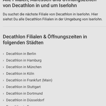
Messung der Performance von Inhalten
von Decathlon in und um Iserlohn
Analyse von Zielgruppen durch Statistiken oder
Du suchst die nächste Filiale von Decathlon in Iserlohn. Hier
Kombinationen von Daten aus verschiedenen
Quellen
siehst Du alle Decathlon Filialen in der Umgebung von Iserlohn.
Entwicklung und Verbesserung der Angebote
Decathlon Filialen & Öffnungszeiten in
Verwendung reduzierter Daten zur Auswahl von
folgenden Städten
Inhalten
IAB-Besonderheiten:
›
Decathlon in Berlin
Verwendung genauer Standortdaten
›
Decathlon in Hamburg
›
Decathlon in München
Geräte anhand von aktiv angeforderten
Informationen identifizieren
›
Decathlon in Köln
Nicht-IAB-Verarbeitungszwecke:
›
Decathlon in Frankfurt (Main)
Notwendig
›
Decathlon in Stuttgart
›
Decathlon in Dortmund
Performance
›
Decathlon in Düsseldorf
Funktional