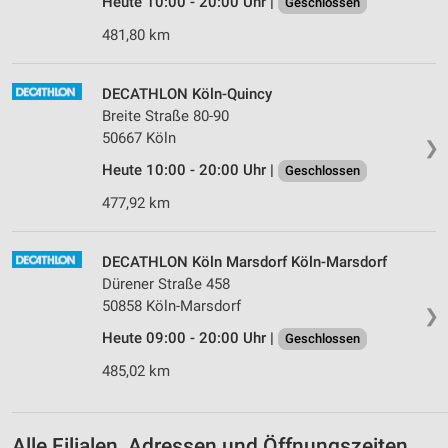
Heute 10:00 - 20:00 Uhr |
Geschlossen
Wir nutzen Ihre Daten für folgende Zwecke:
IAB-Verarbeitungszwecke:
481,80 km
Speichern von oder Zugriff auf Informationen
auf einem Endgerät
DECATHLON Köln-Quincy
Breite Straße 80-90
Verwendung reduzierter Daten zur Auswahl von
50667 Köln
Werbeanzeigen
❯
Heute 10:00 - 20:00 Uhr |
Geschlossen
Erstellung von Profilen für personalisierte
Werbung
477,92 km
Verwendung von Profilen zur Auswahl
personalisierter Werbung
DECATHLON Köln Marsdorf Köln-Marsdorf
Dürener Straße 458
Erstellung von Profilen zur Personalisierung
50858 Köln-Marsdorf
von Inhalten
❯
Heute 09:00 - 20:00 Uhr |
Geschlossen
Verwendung von Profilen zur Auswahl
personalisierter Inhalte
485,02 km
Messung der Werbeleistung
Alle Filialen, Adressen und Öffnungszeiten