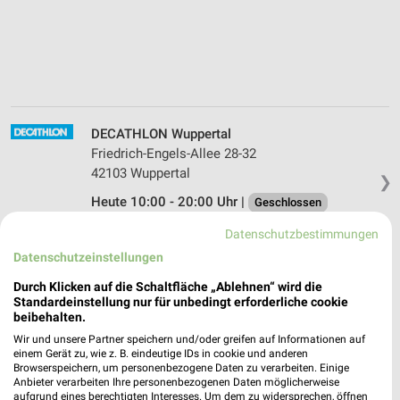
DECATHLON Wuppertal
Friedrich-Engels-Allee 28-32
42103 Wuppertal
❯
Heute 10:00 - 20:00 Uhr |
Geschlossen
450,69 km
Datenschutzbestimmungen
Datenschutzeinstellungen
DECATHLON Essen
Durch Klicken auf die Schaltfläche „Ablehnen“ wird die
Standardeinstellung nur für unbedingt erforderliche cookie
Porscheplatz 2
beibehalten.
45127 Essen
❯
Wir und unsere Partner speichern und/oder greifen auf Informationen auf
Heute 10:00 - 20:00 Uhr |
Geschlossen
einem Gerät zu, wie z. B. eindeutige IDs in cookie und anderen
Browserspeichern, um personenbezogene Daten zu verarbeiten. Einige
453,00 km
Anbieter verarbeiten Ihre personenbezogenen Daten möglicherweise
aufgrund eines berechtigten Interesses. Um dem zu widersprechen, öffnen