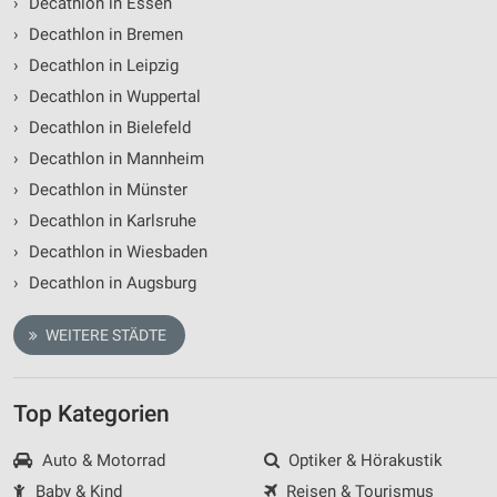
›
Decathlon in Essen
›
Decathlon in Bremen
Werbung
›
Decathlon in Leipzig
›
Decathlon in Wuppertal
›
Decathlon in Bielefeld
›
Decathlon in Mannheim
›
Decathlon in Münster
›
Decathlon in Karlsruhe
›
Decathlon in Wiesbaden
›
Decathlon in Augsburg
WEITERE STÄDTE
Top Kategorien
Auto & Motorrad
Optiker & Hörakustik
Baby & Kind
Reisen & Tourismus