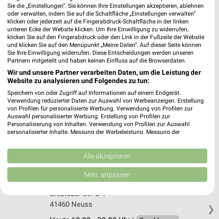
Sie die „Einstellungen“. Sie können Ihre Einstellungen akzeptieren, ablehnen
oder verwalten, indem Sie auf die Schaltfläche „Einstellungen verwalten“
DECATHLON Düsseldorf
klicken oder jederzeit auf die Fingerabdruck-Schaltfläche in der linken
Schadowstraße 77-79
unteren Ecke der Website klicken. Um Ihre Einwilligung zu widerrufen,
klicken Sie auf den Fingerabdruck oder den Link in der Fußzeile der Website
40212 Düsseldorf
❯
und klicken Sie auf den Menüpunkt „Meine Daten“. Auf dieser Seite können
Sie Ihre Einwilligung widerrufen. Diese Entscheidungen werden unseren
Heute 10:00 - 20:00 Uhr |
Geschlossen
Partnern mitgeteilt und haben keinen Einfluss auf die Browserdaten.
476,39 km
Wir und unsere Partner verarbeiten Daten, um die Leistung der
Website zu analysieren und Folgendes zu tun:
Speichern von oder Zugriff auf Informationen auf einem Endgerät.
DECATHLON MÜNSTER Münster
Verwendung reduzierter Daten zur Auswahl von Werbeanzeigen. Erstellung
von Profilen für personalisierte Werbung. Verwendung von Profilen zur
Grevener Str. 69
Auswahl personalisierter Werbung. Erstellung von Profilen zur
48159 Münster
Personalisierung von Inhalten. Verwendung von Profilen zur Auswahl
❯
personalisierter Inhalte. Messung der Werbeleistung. Messung der
Heute 10:00 - 20:00 Uhr |
Geschlossen
Performance von Inhalten. Analyse von Zielgruppen durch Statistiken oder
Kombinationen von Daten aus verschiedenen Quellen. Entwicklung und
398,94 km
Verbesserung der Angebote. Verwendung reduzierter Daten zur Auswahl
Alle akzeptieren
von Inhalten.
Daten können außerhalb der Europäischen Union weitergegeben und in die
Nein, anpassen
USA gesendet werden.
DECATHLON Neuss
Ihre Einwilligung und die cookie Richtlinie gelten ausschließlich für diese
Breslauer Str. 2-4
Website/App.
41460 Neuss
❯
Partnerliste anzeigen (1 IAB-Anbieter)