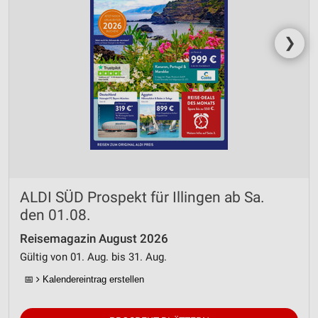
von Inhalten
Verwendung von Profilen zur Auswahl
❯
personalisierter Inhalte
Messung der Werbeleistung
Messung der Performance von Inhalten
Analyse von Zielgruppen durch Statistiken oder
Kombinationen von Daten aus verschiedenen
Quellen
Entwicklung und Verbesserung der Angebote
ALDI SÜD Prospekt für Illingen ab Sa.
den 01.08.
Verwendung reduzierter Daten zur Auswahl von
Inhalten
Reisemagazin August 2026
Gültig von 01. Aug. bis 31. Aug.
IAB-Besonderheiten:
Verwendung genauer Standortdaten
📅
Kalendereintrag erstellen
Geräte anhand von aktiv angeforderten