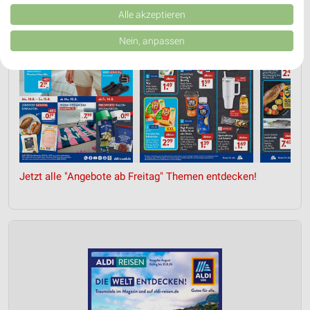
Kombinationen von Daten aus verschiedenen Quellen. Entwicklung und
Verbesserung der Angebote. Verwendung reduzierter Daten zur Auswahl
Alle akzeptieren
von Inhalten.
Daten können außerhalb der Europäischen Union weitergegeben und in die
Nein, anpassen
USA gesendet werden.
Ihre Einwilligung und die cookie Richtlinie gelten ausschließlich für diese
Website/App.
Partnerliste anzeigen (1 IAB-Anbieter)
Wir nutzen Ihre Daten für folgende Zwecke:
IAB-Verarbeitungszwecke:
Speichern von oder Zugriff auf Informationen
auf einem Endgerät
Jetzt alle "Angebote ab Freitag" Themen entdecken!
Verwendung reduzierter Daten zur Auswahl von
Werbeanzeigen
Erstellung von Profilen für personalisierte
Werbung
Verwendung von Profilen zur Auswahl
personalisierter Werbung
Erstellung von Profilen zur Personalisierung