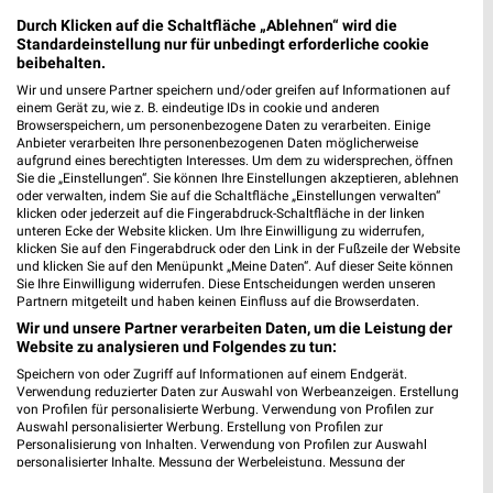
Durch Klicken auf die Schaltfläche „Ablehnen“ wird die
Standardeinstellung nur für unbedingt erforderliche cookie
beibehalten.
Wir und unsere Partner speichern und/oder greifen auf Informationen auf
einem Gerät zu, wie z. B. eindeutige IDs in cookie und anderen
ALDI SÜD Prospekt für Illingen ab Mo.
Browserspeichern, um personenbezogene Daten zu verarbeiten. Einige
Anbieter verarbeiten Ihre personenbezogenen Daten möglicherweise
den 10.08.
aufgrund eines berechtigten Interesses. Um dem zu widersprechen, öffnen
Sie die „Einstellungen“. Sie können Ihre Einstellungen akzeptieren, ablehnen
Gültig von 10. Aug. bis 15. Aug.
oder verwalten, indem Sie auf die Schaltfläche „Einstellungen verwalten“
klicken oder jederzeit auf die Fingerabdruck-Schaltfläche in der linken
📅
Kalendereintrag erstellen
unteren Ecke der Website klicken. Um Ihre Einwilligung zu widerrufen,
klicken Sie auf den Fingerabdruck oder den Link in der Fußzeile der Website
und klicken Sie auf den Menüpunkt „Meine Daten“. Auf dieser Seite können
Sie Ihre Einwilligung widerrufen. Diese Entscheidungen werden unseren
PROSPEKT BLÄTTERN
Partnern mitgeteilt und haben keinen Einfluss auf die Browserdaten.
Wir und unsere Partner verarbeiten Daten, um die Leistung der
Website zu analysieren und Folgendes zu tun:
Speichern von oder Zugriff auf Informationen auf einem Endgerät.
ANGEBOTE AB FREITAG
ANGEBOTE AB DONNERSTAG
ANGEBOTE A
Verwendung reduzierter Daten zur Auswahl von Werbeanzeigen. Erstellung
von Profilen für personalisierte Werbung. Verwendung von Profilen zur
Auswahl personalisierter Werbung. Erstellung von Profilen zur
Personalisierung von Inhalten. Verwendung von Profilen zur Auswahl
personalisierter Inhalte. Messung der Werbeleistung. Messung der
Performance von Inhalten. Analyse von Zielgruppen durch Statistiken oder