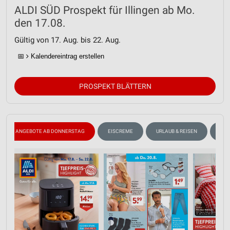
ALDI SÜD Prospekt für Illingen ab Mo.
den 17.08.
Gültig von 17. Aug. bis 22. Aug.
📅
Kalendereintrag erstellen
PROSPEKT BLÄTTERN
ANGEBOTE AB DONNERSTAG
EISCREME
URLAUB & REISEN
ANG