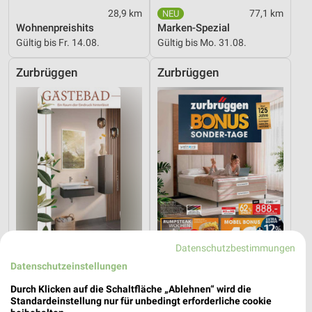
28,9 km
77,1 km
Wohnenpreishits
Marken-Spezial
Gültig bis Fr. 14.08.
Gültig bis Mo. 31.08.
Zurbrüggen
Zurbrüggen
Datenschutzbestimmungen
Datenschutzeinstellungen
77,1 km
77,1 km
Durch Klicken auf die Schaltfläche „Ablehnen“ wird die
Gäste Bad 01-2026
G08_26_Online_ES
Standardeinstellung nur für unbedingt erforderliche cookie
Gültig bis Mo. 31.08.
Gültig bis Sa. 22.08.