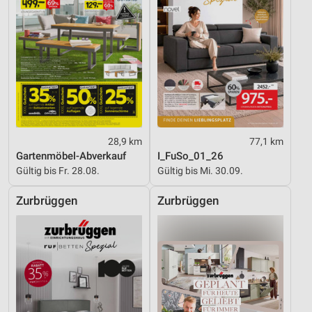
personalisierter Inhalte
Messung der Werbeleistung
Messung der Performance von Inhalten
Analyse von Zielgruppen durch Statistiken oder
Kombinationen von Daten aus verschiedenen
Quellen
28,9 km
77,1 km
Entwicklung und Verbesserung der Angebote
Gartenmöbel-Abverkauf
I_FuSo_01_26
Gültig bis Fr. 28.08.
Gültig bis Mi. 30.09.
Verwendung reduzierter Daten zur Auswahl von
Inhalten
Zurbrüggen
Zurbrüggen
IAB-Besonderheiten:
Verwendung genauer Standortdaten
Geräte anhand von aktiv angeforderten
Informationen identifizieren
Nicht-IAB-Verarbeitungszwecke: