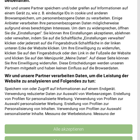
beibehalten.
Wir und unsere Partner speichern und/oder greifen auf Informationen auf
Zurbrüggen
Zurbrüggen
einem Gerät zu, wie z. B. eindeutige IDs in cookie und anderen
Browserspeichern, um personenbezogene Daten zu verarbeiten. Einige
Anbieter verarbeiten Ihre personenbezogenen Daten möglicherweise
aufgrund eines berechtigten Interesses. Um dem zu widersprechen, öffnen
Sie die „Einstellungen“. Sie können Ihre Einstellungen akzeptieren, ablehnen
oder verwalten, indem Sie auf die Schaltfläche „Einstellungen verwalten“
klicken oder jederzeit auf die Fingerabdruck-Schaltfläche in der linken
unteren Ecke der Website klicken. Um Ihre Einwilligung zu widerrufen,
klicken Sie auf den Fingerabdruck oder den Link in der Fußzeile der Website
und klicken Sie auf den Menüpunkt „Meine Daten“. Auf dieser Seite können
Sie Ihre Einwilligung widerrufen. Diese Entscheidungen werden unseren
Partnern mitgeteilt und haben keinen Einfluss auf die Browserdaten.
Wir und unsere Partner verarbeiten Daten, um die Leistung der
Website zu analysieren und Folgendes zu tun:
Speichern von oder Zugriff auf Informationen auf einem Endgerät.
Verwendung reduzierter Daten zur Auswahl von Werbeanzeigen. Erstellung
von Profilen für personalisierte Werbung. Verwendung von Profilen zur
Auswahl personalisierter Werbung. Erstellung von Profilen zur
77,1 km
77,1 km
Personalisierung von Inhalten. Verwendung von Profilen zur Auswahl
K06_26_Online_ES
O_Staud_01_26_ES
personalisierter Inhalte. Messung der Werbeleistung. Messung der
Gültig bis Sa. 12.09.
Gültig bis Mi. 30.09.
Performance von Inhalten. Analyse von Zielgruppen durch Statistiken oder
Kombinationen von Daten aus verschiedenen Quellen. Entwicklung und
Verbesserung der Angebote. Verwendung reduzierter Daten zur Auswahl
Alle akzeptieren
XXXLutz
XXXLutz
von Inhalten.
Daten können außerhalb der Europäischen Union weitergegeben und in die