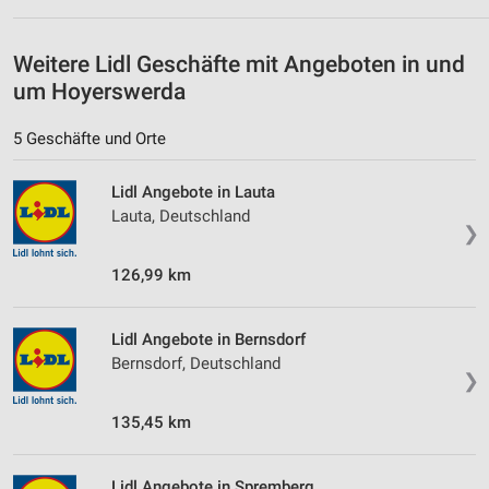
Geräte anhand von aktiv angeforderten
Informationen identifizieren
Weitere Lidl Geschäfte mit Angeboten in und
um Hoyerswerda
Nicht-IAB-Verarbeitungszwecke:
Notwendig
5 Geschäfte und Orte
Performance
Lidl Angebote in Lauta
Lauta, Deutschland
Funktional
❯
Werbung
126,99 km
Lidl Angebote in Bernsdorf
Bernsdorf, Deutschland
❯
135,45 km
Lidl Angebote in Spremberg