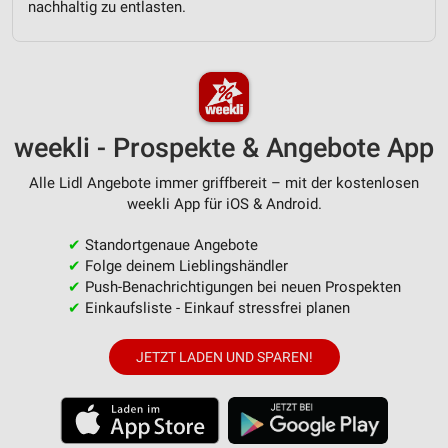
personalisierter Werbung
nachhaltig zu entlasten.
Erstellung von Profilen zur Personalisierung
von Inhalten
Verwendung von Profilen zur Auswahl
personalisierter Inhalte
weekli - Prospekte & Angebote App
Messung der Werbeleistung
Alle Lidl Angebote immer griffbereit – mit der kostenlosen
weekli App für iOS & Android.
Messung der Performance von Inhalten
✔
Standortgenaue Angebote
Analyse von Zielgruppen durch Statistiken oder
Kombinationen von Daten aus verschiedenen
✔
Folge deinem Lieblingshändler
Quellen
✔
Push-Benachrichtigungen bei neuen Prospekten
✔
Einkaufsliste - Einkauf stressfrei planen
Entwicklung und Verbesserung der Angebote
JETZT LADEN UND SPAREN!
Verwendung reduzierter Daten zur Auswahl von
Inhalten
IAB-Besonderheiten:
Verwendung genauer Standortdaten