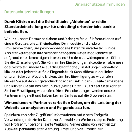
Datenschutzbestimmungen
Datenschutzeinstellungen
MEHR PROSPEKTE
Durch Klicken auf die Schaltfläche „Ablehnen“ wird die
Standardeinstellung nur für unbedingt erforderliche cookie
beibehalten.
weekli Magazin
Wir und unsere Partner speichern und/oder greifen auf Informationen auf
einem Gerät zu, wie z. B. eindeutige IDs in cookie und anderen
Browserspeichern, um personenbezogene Daten zu verarbeiten. Einige
Anbieter verarbeiten Ihre personenbezogenen Daten möglicherweise
aufgrund eines berechtigten Interesses. Um dem zu widersprechen, öffnen
Sie die „Einstellungen“. Sie können Ihre Einstellungen akzeptieren, ablehnen
oder verwalten, indem Sie auf die Schaltfläche „Einstellungen verwalten“
klicken oder jederzeit auf die Fingerabdruck-Schaltfläche in der linken
unteren Ecke der Website klicken. Um Ihre Einwilligung zu widerrufen,
klicken Sie auf den Fingerabdruck oder den Link in der Fußzeile der Website
und klicken Sie auf den Menüpunkt „Meine Daten“. Auf dieser Seite können
Sie Ihre Einwilligung widerrufen. Diese Entscheidungen werden unseren
Partnern mitgeteilt und haben keinen Einfluss auf die Browserdaten.
Erlebe mit Lidl und Andre Agassi die neuesten Silvercrest Küchengeräte
Mit Lidl Plus 3 für 2 - im laut DtGv besten Backshop
Wir und unsere Partner verarbeiten Daten, um die Leistung der
17.04.2026
10.04.2026
Website zu analysieren und Folgendes zu tun:
Speichern von oder Zugriff auf Informationen auf einem Endgerät.
Verwendung reduzierter Daten zur Auswahl von Werbeanzeigen. Erstellung
von Profilen für personalisierte Werbung. Verwendung von Profilen zur
Auswahl personalisierter Werbung. Erstellung von Profilen zur