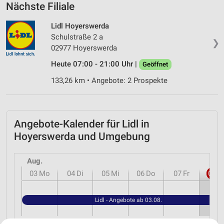
Nächste Filiale
Lidl Hoyerswerda
Schulstraße 2 a
❯
02977 Hoyerswerda
Heute 07:00 - 21:00 Uhr |
Geöffnet
133,26 km • Angebote: 2 Prospekte
Angebote-Kalender für Lidl in
Hoyerswerda und Umgebung
Aug.
03
Mo
04
Di
05
Mi
06
Do
07
Fr
08
S
Lidl - Angebote ab 03.08.