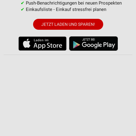
✔
Push-Benachrichtigungen bei neuen Prospekten
Analyse von Zielgruppen durch Statistiken oder
Kombinationen von Daten aus verschiedenen
✔
Einkaufsliste - Einkauf stressfrei planen
Quellen
JETZT LADEN UND SPAREN!
Entwicklung und Verbesserung der Angebote
Verwendung reduzierter Daten zur Auswahl von
Inhalten
IAB-Besonderheiten:
Verwendung genauer Standortdaten
Geräte anhand von aktiv angeforderten
Informationen identifizieren
Nicht-IAB-Verarbeitungszwecke:
Notwendig
Performance
Funktional