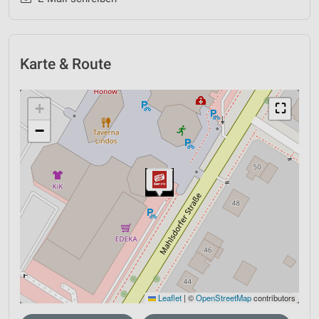
Karte & Route
+
⛶
−
Leaflet
|
©
OpenStreetMap
contributors