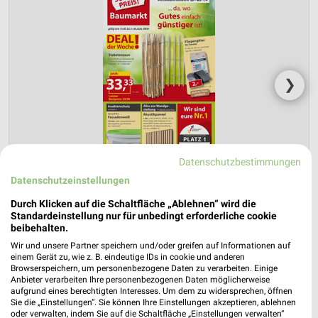
❯
Datenschutzbestimmungen
Datenschutzeinstellungen
Durch Klicken auf die Schaltfläche „Ablehnen“ wird die
Standardeinstellung nur für unbedingt erforderliche cookie
beibehalten.
Sonderpreis Baumarkt Prospekt für
Wir und unsere Partner speichern und/oder greifen auf Informationen auf
Hoppegarten ab Sa. den 15.08.
einem Gerät zu, wie z. B. eindeutige IDs in cookie und anderen
Browserspeichern, um personenbezogene Daten zu verarbeiten. Einige
...da, wo Gutes einfach günstiger ist!
Anbieter verarbeiten Ihre personenbezogenen Daten möglicherweise
aufgrund eines berechtigten Interesses. Um dem zu widersprechen, öffnen
Gültig von 15. Aug. bis 21. Aug.
Sie die „Einstellungen“. Sie können Ihre Einstellungen akzeptieren, ablehnen
oder verwalten, indem Sie auf die Schaltfläche „Einstellungen verwalten“