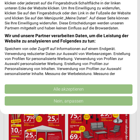
📅
Kalendereintrag erstellen
klicken oder jederzeit auf die Fingerabdruck-Schaltfläche in der linken
unteren Ecke der Website klicken. Um Ihre Einwilligung zu widerrufen,
klicken Sie auf den Fingerabdruck oder den Link in der Fußzeile der Website
und klicken Sie auf den Menüpunkt „Meine Daten“. Auf dieser Seite können
Sie Ihre Einwilligung widerrufen. Diese Entscheidungen werden unseren
PROSPEKT BLÄTTERN
Partnern mitgeteilt und haben keinen Einfluss auf die Browserdaten.
Wir und unsere Partner verarbeiten Daten, um die Leistung der
Website zu analysieren und Folgendes zu tun:
Speichern von oder Zugriff auf Informationen auf einem Endgerät.
Verwendung reduzierter Daten zur Auswahl von Werbeanzeigen. Erstellung
AKTIONEN, RABATTE & GUTSCHEINE
GRILLEN
von Profilen für personalisierte Werbung. Verwendung von Profilen zur
Auswahl personalisierter Werbung. Erstellung von Profilen zur
Personalisierung von Inhalten. Verwendung von Profilen zur Auswahl
personalisierter Inhalte. Messung der Werbeleistung. Messung der
Performance von Inhalten. Analyse von Zielgruppen durch Statistiken oder
Kombinationen von Daten aus verschiedenen Quellen. Entwicklung und
Verbesserung der Angebote. Verwendung reduzierter Daten zur Auswahl
Alle akzeptieren
von Inhalten.
Daten können außerhalb der Europäischen Union weitergegeben und in die
Nein, anpassen
USA gesendet werden.
Ihre Einwilligung und die cookie Richtlinie gelten ausschließlich für diese
Website/App.
Partnerliste anzeigen (1 IAB-Anbieter)
Wir nutzen Ihre Daten für folgende Zwecke:
IAB-Verarbeitungszwecke: