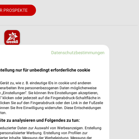
R PROSPEKTE
pekte & Angebote App
Datenschutzbestimmungen
– mit der kostenlosen weekli App für iOS & Android.
tellung nur für unbedingt erforderliche cookie
e Angebote
erät zu, wie z. B. eindeutige IDs in cookie und anderen
ieblingshändler
verarbeiten Ihre personenbezogenen Daten möglicherweise
htigungen bei neuen Prospekten
„Einstellungen“. Sie können Ihre Einstellungen akzeptieren,
 Einkauf stressfrei planen
 klicken oder jederzeit auf die Fingerabdruck-Schaltfläche in
klicken Sie auf den Fingerabdruck oder den Link in der Fußzeile
önnen Sie Ihre Einwilligung widerrufen. Diese Entscheidungen
 App jetzt laden oder QR-Code scannen.
ten.
ite zu analysieren und Folgendes zu tun:
reduzierter Daten zur Auswahl von Werbeanzeigen. Erstellung
ersonalisierter Werbung. Erstellung von Profilen zur
ierter Inhalte. Messung der Werbeleistung. Messung der