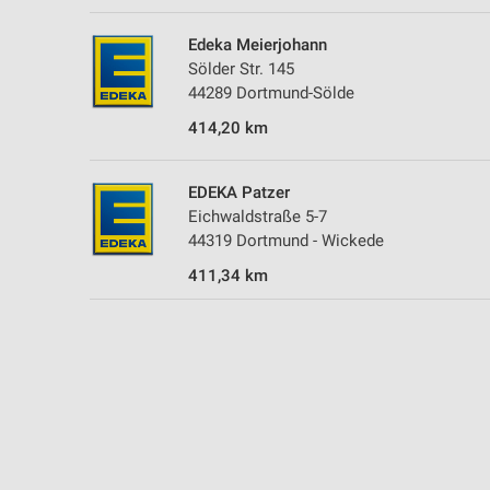
Messung der Performance von Inhalten
Edeka Meierjohann
Analyse von Zielgruppen durch Statistiken oder Kombinationen 
Sölder Str. 145
Quellen
44289 Dortmund-Sölde
Entwicklung und Verbesserung der Angebote
414,20 km
Verwendung reduzierter Daten zur Auswahl von Inhalten
EDEKA Patzer
IAB-Besonderheiten:
Eichwaldstraße 5-7
Verwendung genauer Standortdaten
44319 Dortmund - Wickede
411,34 km
Geräte anhand von aktiv angeforderten Informationen identifizie
Nicht-IAB-Verarbeitungszwecke:
Notwendig
Performance
Funktional
Werbung