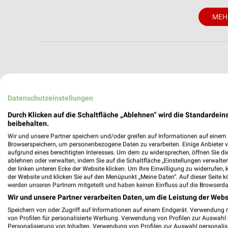
MEH
weekli - Pros
Datenschutzeinstellungen
Alle EDEKA Angebote immer griffbereit 
Durch Klicken auf die Schaltfläche „Ablehnen“ wird die Standardeins
beibehalten.
✔
Standortgenau
Wir und unsere Partner speichern und/oder greifen auf Informationen auf einem G
✔
Folge deinem L
Browserspeichern, um personenbezogene Daten zu verarbeiten. Einige Anbieter 
✔
Push-Benachric
aufgrund eines berechtigten Interesses. Um dem zu widersprechen, öffnen Sie die 
✔
Einkaufsliste -
ablehnen oder verwalten, indem Sie auf die Schaltfläche „Einstellungen verwalten“
der linken unteren Ecke der Website klicken. Um Ihre Einwilligung zu widerrufen, 
der Website und klicken Sie auf den Menüpunkt „Meine Daten“. Auf dieser Seite k
Nutze weekli auch mobil –
werden unseren Partnern mitgeteilt und haben keinen Einfluss auf die Browserda
Wir und unsere Partner verarbeiten Daten, um die Leistung der Webs
Speichern von oder Zugriff auf Informationen auf einem Endgerät. Verwendung 
von Profilen für personalisierte Werbung. Verwendung von Profilen zur Auswahl p
Personalisierung von Inhalten. Verwendung von Profilen zur Auswahl personalis