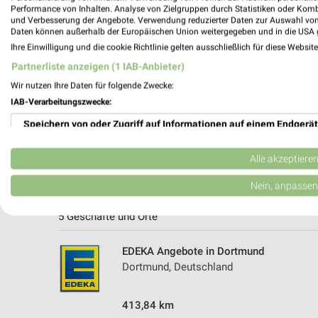
Performance von Inhalten. Analyse von Zielgruppen durch Statistiken oder Kom
und Verbesserung der Angebote. Verwendung reduzierter Daten zur Auswahl von
Daten können außerhalb der Europäischen Union weitergegeben und in die USA 
Ihre Einwilligung und die cookie Richtlinie gelten ausschließlich für diese Websit
Partnerliste anzeigen (1 IAB-Anbieter)
Wir nutzen Ihre Daten für folgende Zwecke:
IAB-Verarbeitungszwecke:
Speichern von oder Zugriff auf Informationen auf einem Endgerät
Verwendung reduzierter Daten zur Auswahl von Werbeanzeigen
Alle akzeptiere
Erstellung von Profilen für personalisierte Werbung
Weitere EDEKA Geschäfte mit Angebot
Nein, anpassen
Verwendung von Profilen zur Auswahl personalisierter Werbung
5 Geschäfte und Orte
Erstellung von Profilen zur Personalisierung von Inhalten
EDEKA Angebote in Dortmund
Dortmund, Deutschland
Verwendung von Profilen zur Auswahl personalisierter Inhalte
Messung der Werbeleistung
413,84 km