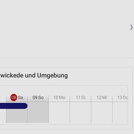
❯
lzwickede und Umgebung
r
08
Sa
09
So
10
Mo
11
Di
12
Mi
13
Do