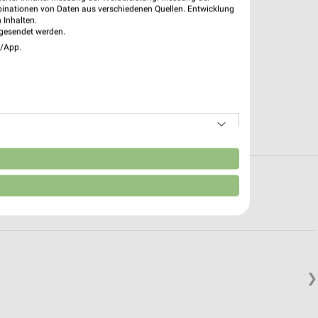
binationen von Daten aus verschiedenen Quellen. Entwicklung
 Inhalten.
gesendet werden.
e/App.
n
en in und um Holzwickede
❯