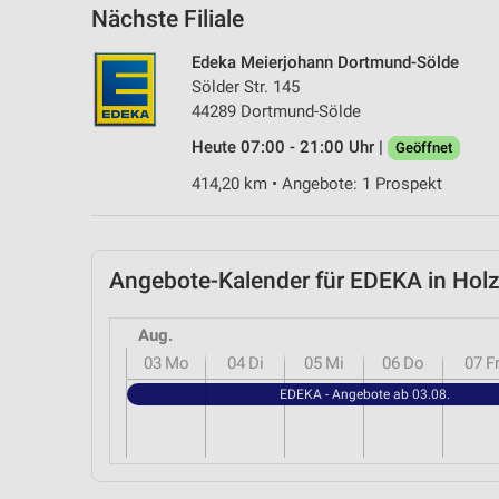
Nächste Filiale
Edeka Meierjohann Dortmund-Sölde
Sölder Str. 145
44289 Dortmund-Sölde
Heute 07:00 - 21:00 Uhr |
Geöffnet
414,20 km • Angebote: 1 Prospekt
Angebote-Kalender für EDEKA in Ho
Aug.
03
Mo
04
Di
05
Mi
06
Do
07
F
EDEKA - Angebote ab 03.08.