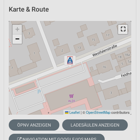
Karte & Route
+
⛶
−
Leaflet
|
©
OpenStreetMap
contributors
ÖPNV ANZEIGEN
LADESÄULEN ANZEIGEN
NAVIGATION MIT GOOGLE/IOS MAPS