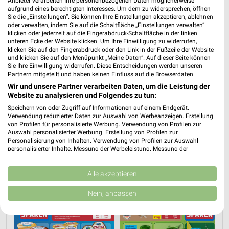
Anbieter verarbeiten Ihre personenbezogenen Daten möglicherweise
ALDI Nord Prospekt für Hövelhof
aufgrund eines berechtigten Interesses. Um dem zu widersprechen, öffnen
Sie die „Einstellungen“. Sie können Ihre Einstellungen akzeptieren, ablehnen
(Sennegemeinde) ab Mo. den 03.08.
oder verwalten, indem Sie auf die Schaltfläche „Einstellungen verwalten“
klicken oder jederzeit auf die Fingerabdruck-Schaltfläche in der linken
Gültig von 03. Aug. bis 08. Aug.
unteren Ecke der Website klicken. Um Ihre Einwilligung zu widerrufen,
klicken Sie auf den Fingerabdruck oder den Link in der Fußzeile der Website
📅
Kalendereintrag erstellen
und klicken Sie auf den Menüpunkt „Meine Daten“. Auf dieser Seite können
Sie Ihre Einwilligung widerrufen. Diese Entscheidungen werden unseren
Partnern mitgeteilt und haben keinen Einfluss auf die Browserdaten.
Wir und unsere Partner verarbeiten Daten, um die Leistung der
Website zu analysieren und Folgendes zu tun:
PROSPEKT BLÄTTERN
Speichern von oder Zugriff auf Informationen auf einem Endgerät.
Verwendung reduzierter Daten zur Auswahl von Werbeanzeigen. Erstellung
von Profilen für personalisierte Werbung. Verwendung von Profilen zur
Auswahl personalisierter Werbung. Erstellung von Profilen zur
Personalisierung von Inhalten. Verwendung von Profilen zur Auswahl
AKTIONEN, RABATTE & GUTSCHEINE
HERBSTKÜCHE
EISCREME
S
personalisierter Inhalte. Messung der Werbeleistung. Messung der
Performance von Inhalten. Analyse von Zielgruppen durch Statistiken oder
Kombinationen von Daten aus verschiedenen Quellen. Entwicklung und
Verbesserung der Angebote. Verwendung reduzierter Daten zur Auswahl
Alle akzeptieren
von Inhalten.
Daten können außerhalb der Europäischen Union weitergegeben und in die
Nein, anpassen
USA gesendet werden.
Ihre Einwilligung und die cookie Richtlinie gelten ausschließlich für diese
Website/App.