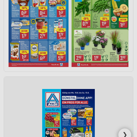
Partnerliste anzeigen (1 IAB-Anbieter)
Wir nutzen Ihre Daten für folgende Zwecke:
IAB-Verarbeitungszwecke:
Speichern von oder Zugriff auf Informationen
auf einem Endgerät
Verwendung reduzierter Daten zur Auswahl von
Werbeanzeigen
Erstellung von Profilen für personalisierte
Werbung
Verwendung von Profilen zur Auswahl
personalisierter Werbung
Erstellung von Profilen zur Personalisierung
von Inhalten
Verwendung von Profilen zur Auswahl
personalisierter Inhalte
Messung der Werbeleistung
❯