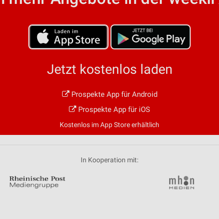
von Daten aus verschiedenen
Jetzt kostenlos laden
Prospekte App für Android
ren
Prospekte App für iOS
Kostenlos im App Store erhältlich
In Kooperation mit: