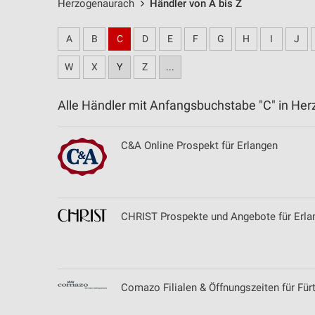
Herzogenaurach
Händler von A bis Z
A
B
C
D
E
F
G
H
I
J
W
X
Y
Z
...
Alle Händler mit Anfangsbuchstabe "C" in H
C&A Online Prospekt für Erlangen
CHRIST Prospekte und Angebote für Erla
Comazo Filialen & Öffnungszeiten für Für