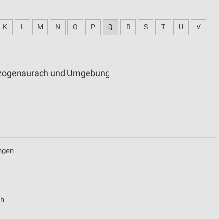
K
L
M
N
O
P
Q
R
S
T
U
V
erzogenaurach und Umgebung
ngen
th