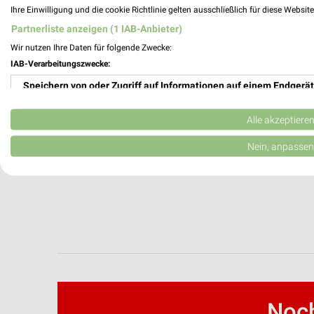
Ihre Einwilligung und die cookie Richtlinie gelten ausschließlich für diese Websit
Partnerliste anzeigen (1 IAB-Anbieter)
Wir nutzen Ihre Daten für folgende Zwecke:
IAB-Verarbeitungszwecke:
Speichern von oder Zugriff auf Informationen auf einem Endgerät
Verwendung reduzierter Daten zur Auswahl von Werbeanzeigen
Alle akzeptiere
Erstellung von Profilen für personalisierte Werbung
Nein, anpassen
Verwendung von Profilen zur Auswahl personalisierter Werbung
Erstellung von Profilen zur Personalisierung von Inhalten
Verwendung von Profilen zur Auswahl personalisierter Inhalte
Messung der Werbeleistung
Messung der Performance von Inhalten
Noch