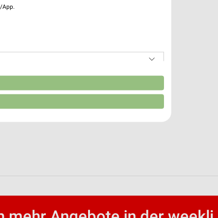
e/App.
n
 mehr Angebote in der weekli