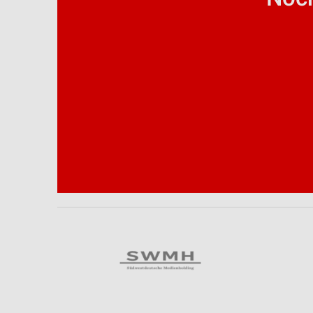
Analyse von Zielgruppen durch Statistiken oder Kombinationen 
Quellen
Entwicklung und Verbesserung der Angebote
Verwendung reduzierter Daten zur Auswahl von Inhalten
IAB-Besonderheiten:
Verwendung genauer Standortdaten
Geräte anhand von aktiv angeforderten Informationen identifizie
Nicht-IAB-Verarbeitungszwecke:
Notwendig
Performance
Funktional
Werbung