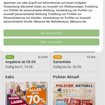
Speichern von oder Zugriff auf Informationen auf einem Endgerät.
Verwendung reduzierter Daten zur Auswahl von Werbeanzeigen. Erstellung
von Profilen für personalisierte Werbung. Verwendung von Profilen zur
Auswahl personalisierter Werbung. Erstellung von Profilen zur
Personalisierung von Inhalten. Verwendung von Profilen zur Auswahl
personalisierter Inhalte. Messung der Werbeleistung. Messung der
Performance von Inhalten. Analyse von Zielgruppen durch Statistiken oder
Kombinationen von Daten aus verschiedenen Quellen. Entwicklung und
Verbesserung der Angebote. Verwendung reduzierter Daten zur Auswahl
Alle akzeptieren
von Inhalten.
Daten können außerhalb der Europäischen Union weitergegeben und in die
Nein, anpassen
USA gesendet werden.
Ihre Einwilligung und die cookie Richtlinie gelten ausschließlich für diese
Website/App.
6,4 km
10 km
Partnerliste anzeigen (1 IAB-Anbieter)
Angebote ab 08.08.
Gartenliebe
Wir nutzen Ihre Daten für folgende Zwecke:
Gültig bis Fr. 14.08.
Gültig bis Sa. 26.09.
IAB-Verarbeitungszwecke:
kabs
Polster Aktuell
Speichern von oder Zugriff auf Informationen
auf einem Endgerät
Verwendung reduzierter Daten zur Auswahl von
Werbeanzeigen