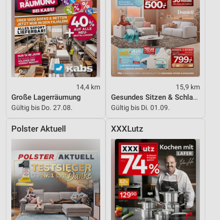
Erstellung von Profilen für personalisierte
Werbung
Verwendung von Profilen zur Auswahl
personalisierter Werbung
Erstellung von Profilen zur Personalisierung
von Inhalten
Verwendung von Profilen zur Auswahl
14,4 km
15,9 km
personalisierter Inhalte
Große Lagerräumung
Gesundes Sitzen & Schlafen
Gültig bis Do. 27.08.
Gültig bis Di. 01.09.
Messung der Werbeleistung
Polster Aktuell
XXXLutz
Messung der Performance von Inhalten
Analyse von Zielgruppen durch Statistiken oder
Kombinationen von Daten aus verschiedenen
Quellen
Entwicklung und Verbesserung der Angebote
Verwendung reduzierter Daten zur Auswahl von
Inhalten