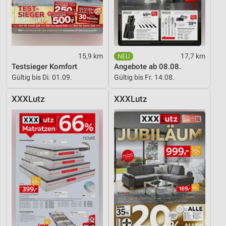
IAB-Besonderheiten:
Verwendung genauer Standortdaten
Geräte anhand von aktiv angeforderten
15,9 km
17,7 km
Informationen identifizieren
Testsieger Komfort
Angebote ab 08.08.
Gültig bis Di. 01.09.
Gültig bis Fr. 14.08.
Nicht-IAB-Verarbeitungszwecke:
Notwendig
XXXLutz
XXXLutz
Performance
Funktional
Werbung