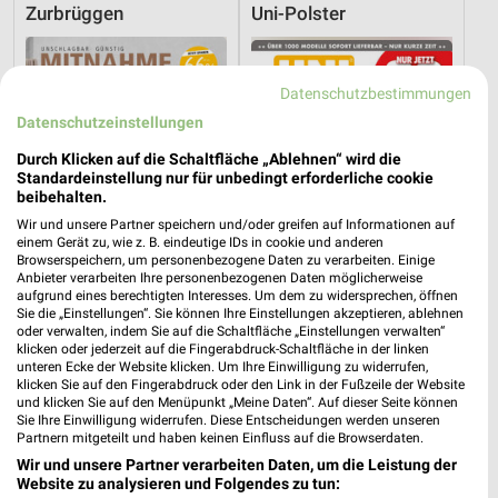
Zurbrüggen
Uni-Polster
Datenschutzbestimmungen
Datenschutzeinstellungen
Durch Klicken auf die Schaltfläche „Ablehnen“ wird die
Standardeinstellung nur für unbedingt erforderliche cookie
beibehalten.
Wir und unsere Partner speichern und/oder greifen auf Informationen auf
einem Gerät zu, wie z. B. eindeutige IDs in cookie und anderen
Browserspeichern, um personenbezogene Daten zu verarbeiten. Einige
Anbieter verarbeiten Ihre personenbezogenen Daten möglicherweise
aufgrund eines berechtigten Interesses. Um dem zu widersprechen, öffnen
Sie die „Einstellungen“. Sie können Ihre Einstellungen akzeptieren, ablehnen
oder verwalten, indem Sie auf die Schaltfläche „Einstellungen verwalten“
1,4 km
5,7 km
klicken oder jederzeit auf die Fingerabdruck-Schaltfläche in der linken
Angebote ab 08.08.
Angebote ab 06.08.
unteren Ecke der Website klicken. Um Ihre Einwilligung zu widerrufen,
klicken Sie auf den Fingerabdruck oder den Link in der Fußzeile der Website
Gültig bis Sa. 05.09.
Gültig bis Mi. 12.08.
und klicken Sie auf den Menüpunkt „Meine Daten“. Auf dieser Seite können
Sie Ihre Einwilligung widerrufen. Diese Entscheidungen werden unseren
Trends
ROLLER
Partnern mitgeteilt und haben keinen Einfluss auf die Browserdaten.
Wir und unsere Partner verarbeiten Daten, um die Leistung der
Website zu analysieren und Folgendes zu tun: