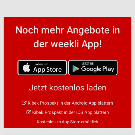
Noch mehr Angebote in
der weekli App!
Jetzt kostenlos laden
Kibek Prospekt in der Android App blättern
Kibek Prospekt in der iOS App blättern
Kostenlos im App Store erhältlich