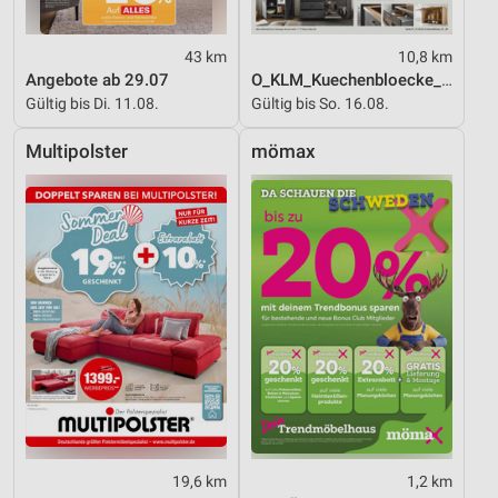
43 km
10,8 km
Angebote ab 29.07
O_KLM_Kuechenbloecke_01_26_ES
Gültig bis Di. 11.08.
Gültig bis So. 16.08.
Multipolster
mömax
19,6 km
1,2 km