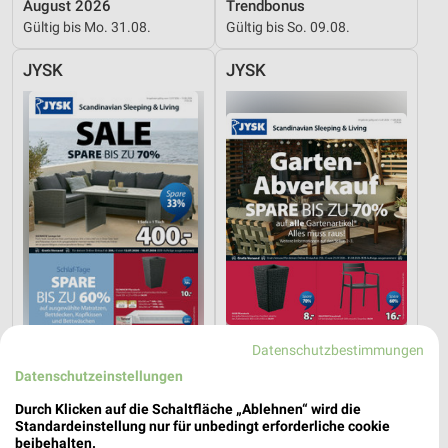
August 2026
Trendbonus
Gültig bis Mo. 31.08.
Gültig bis So. 09.08.
JYSK
JYSK
Datenschutzbestimmungen
1,8 km
1,8 km
Datenschutzeinstellungen
Spare bis zu 70%
Gartenabverkauf
Durch Klicken auf die Schaltfläche „Ablehnen“ wird die
Gültig bis Sa. 15.08.
Gültig bis Sa. 15.08.
Standardeinstellung nur für unbedingt erforderliche cookie
beibehalten.