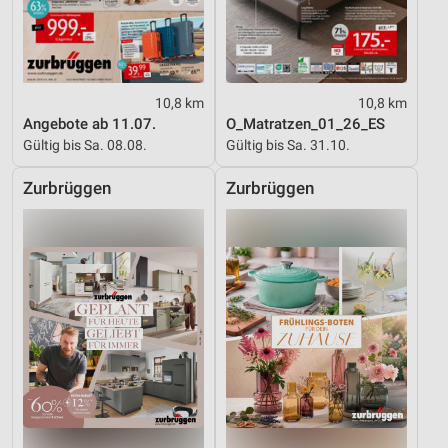
Notwendig
Performance
Funktional
10,8 km
10,8 km
Angebote ab 11.07.
O_Matratzen_01_26_ES
Werbung
Gültig bis Sa. 08.08.
Gültig bis Sa. 31.10.
Zurbrüggen
Zurbrüggen