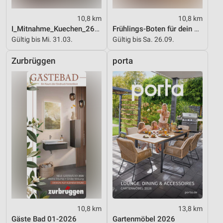
10,8 km
10,8 km
I_Mitnahme_Kuechen_26_ES
Frühlings-Boten für dein Zuhause
Gültig bis Mi. 31.03.
Gültig bis Sa. 26.09.
Zurbrüggen
porta
10,8 km
13,8 km
Gäste Bad 01-2026
Gartenmöbel 2026