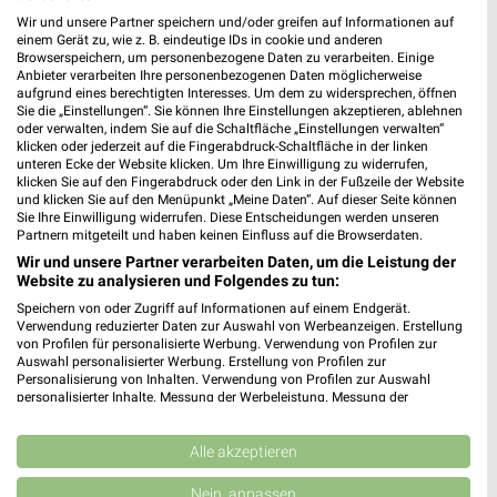
Zurbrüggen
Zurbrüggen
Wir und unsere Partner speichern und/oder greifen auf Informationen auf
einem Gerät zu, wie z. B. eindeutige IDs in cookie und anderen
Browserspeichern, um personenbezogene Daten zu verarbeiten. Einige
Anbieter verarbeiten Ihre personenbezogenen Daten möglicherweise
aufgrund eines berechtigten Interesses. Um dem zu widersprechen, öffnen
Sie die „Einstellungen“. Sie können Ihre Einstellungen akzeptieren, ablehnen
oder verwalten, indem Sie auf die Schaltfläche „Einstellungen verwalten“
klicken oder jederzeit auf die Fingerabdruck-Schaltfläche in der linken
unteren Ecke der Website klicken. Um Ihre Einwilligung zu widerrufen,
klicken Sie auf den Fingerabdruck oder den Link in der Fußzeile der Website
und klicken Sie auf den Menüpunkt „Meine Daten“. Auf dieser Seite können
Sie Ihre Einwilligung widerrufen. Diese Entscheidungen werden unseren
Partnern mitgeteilt und haben keinen Einfluss auf die Browserdaten.
Wir und unsere Partner verarbeiten Daten, um die Leistung der
Website zu analysieren und Folgendes zu tun:
Speichern von oder Zugriff auf Informationen auf einem Endgerät.
Verwendung reduzierter Daten zur Auswahl von Werbeanzeigen. Erstellung
10,8 km
10,8 km
von Profilen für personalisierte Werbung. Verwendung von Profilen zur
O_Staud_01_26_ES
I_Ruf_Betten_01_26_ES
Auswahl personalisierter Werbung. Erstellung von Profilen zur
Personalisierung von Inhalten. Verwendung von Profilen zur Auswahl
Gültig bis Mi. 30.09.
Gültig bis Mo. 30.11.
personalisierter Inhalte. Messung der Werbeleistung. Messung der
Performance von Inhalten. Analyse von Zielgruppen durch Statistiken oder
Zurbrüggen
Zurbrüggen
Kombinationen von Daten aus verschiedenen Quellen. Entwicklung und
Verbesserung der Angebote. Verwendung reduzierter Daten zur Auswahl
Alle akzeptieren
von Inhalten.
Daten können außerhalb der Europäischen Union weitergegeben und in die
Nein, anpassen