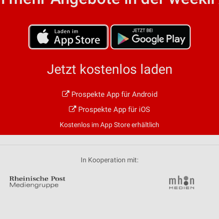
von Daten aus verschiedenen
Jetzt kostenlos laden
Prospekte App für Android
ren
Prospekte App für iOS
Kostenlos im App Store erhältlich
In Kooperation mit: