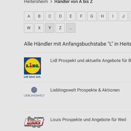
Heitersheim
Händler von A bis Z
A
B
C
D
E
F
G
H
I
J
W
X
Y
Z
...
Alle Händler mit Anfangsbuchstabe "L" in He
Lidl Prospekt und aktuelle Angebote für 
Lieblingswelt Prospekte & Aktionen
Louis Prospekte und Angebote für Weil