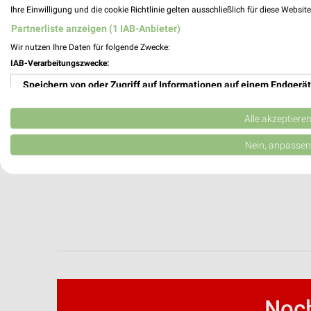
Ihre Einwilligung und die cookie Richtlinie gelten ausschließlich für diese Websit
Partnerliste anzeigen (1 IAB-Anbieter)
Wir nutzen Ihre Daten für folgende Zwecke:
IAB-Verarbeitungszwecke:
Speichern von oder Zugriff auf Informationen auf einem Endgerät
Verwendung reduzierter Daten zur Auswahl von Werbeanzeigen
Alle akzeptiere
Erstellung von Profilen für personalisierte Werbung
Nein, anpassen
Verwendung von Profilen zur Auswahl personalisierter Werbung
Erstellung von Profilen zur Personalisierung von Inhalten
Verwendung von Profilen zur Auswahl personalisierter Inhalte
Messung der Werbeleistung
Messung der Performance von Inhalten
Noch