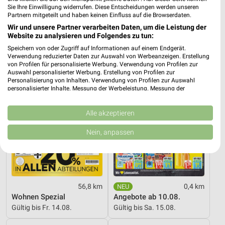
Angebote ab 10.08.
Dieter Knoll
Sie Ihre Einwilligung widerrufen. Diese Entscheidungen werden unseren
Gültig bis Sa. 15.08.
Gültig bis Fr. 14.08.
Partnern mitgeteilt und haben keinen Einfluss auf die Browserdaten.
Wir und unsere Partner verarbeiten Daten, um die Leistung der
Website zu analysieren und Folgendes zu tun:
XXXLutz
Marktkauf
Speichern von oder Zugriff auf Informationen auf einem Endgerät.
Verwendung reduzierter Daten zur Auswahl von Werbeanzeigen. Erstellung
von Profilen für personalisierte Werbung. Verwendung von Profilen zur
Auswahl personalisierter Werbung. Erstellung von Profilen zur
Personalisierung von Inhalten. Verwendung von Profilen zur Auswahl
personalisierter Inhalte. Messung der Werbeleistung. Messung der
Performance von Inhalten. Analyse von Zielgruppen durch Statistiken oder
Kombinationen von Daten aus verschiedenen Quellen. Entwicklung und
Verbesserung der Angebote. Verwendung reduzierter Daten zur Auswahl
Alle akzeptieren
von Inhalten.
Daten können außerhalb der Europäischen Union weitergegeben und in die
Nein, anpassen
USA gesendet werden.
Ihre Einwilligung und die cookie Richtlinie gelten ausschließlich für diese
Website/App.
Partnerliste anzeigen (1 IAB-Anbieter)
Wir nutzen Ihre Daten für folgende Zwecke:
56,8 km
0,4 km
IAB-Verarbeitungszwecke:
Wohnen Spezial
Angebote ab 10.08.
Gültig bis Fr. 14.08.
Gültig bis Sa. 15.08.
Speichern von oder Zugriff auf Informationen
auf einem Endgerät