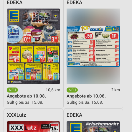
EDEKA
EDEKA
Verwendung reduzierter Daten zur Auswahl von
Werbeanzeigen
Erstellung von Profilen für personalisierte
Werbung
Verwendung von Profilen zur Auswahl
personalisierter Werbung
Erstellung von Profilen zur Personalisierung
von Inhalten
Verwendung von Profilen zur Auswahl
personalisierter Inhalte
10,6 km
2 km
Messung der Werbeleistung
Angebote ab 10.08.
Angebote ab 10.08.
Gültig bis Sa. 15.08.
Gültig bis Sa. 15.08.
Messung der Performance von Inhalten
XXXLutz
EDEKA
Analyse von Zielgruppen durch Statistiken oder
Kombinationen von Daten aus verschiedenen
Quellen