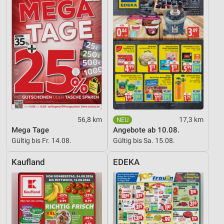
Entwicklung und Verbesserung der Angebote
Verwendung reduzierter Daten zur Auswahl von
Inhalten
IAB-Besonderheiten:
Verwendung genauer Standortdaten
Geräte anhand von aktiv angeforderten
Informationen identifizieren
56,8 km
17,3 km
Nicht-IAB-Verarbeitungszwecke:
Mega Tage
Angebote ab 10.08.
Notwendig
Gültig bis Fr. 14.08.
Gültig bis Sa. 15.08.
Performance
Kaufland
EDEKA
Funktional
Werbung