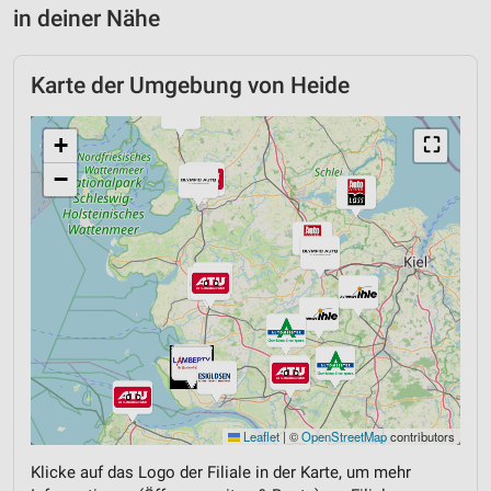
in deiner Nähe
Karte der Umgebung von Heide
+
⛶
−
Leaflet
|
©
OpenStreetMap
contributors
Klicke auf das Logo der Filiale in der Karte, um mehr