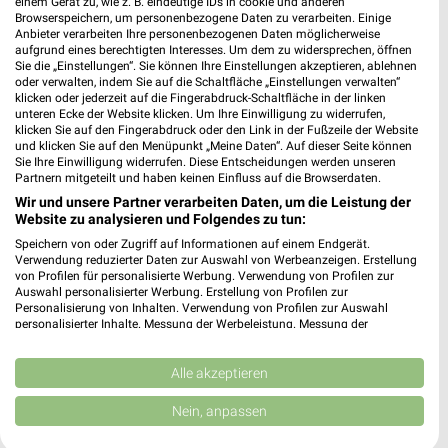
einem Gerät zu, wie z. B. eindeutige IDs in cookie und anderen
Browserspeichern, um personenbezogene Daten zu verarbeiten. Einige
Anbieter verarbeiten Ihre personenbezogenen Daten möglicherweise
aufgrund eines berechtigten Interesses. Um dem zu widersprechen, öffnen
Sie die „Einstellungen“. Sie können Ihre Einstellungen akzeptieren, ablehnen
oder verwalten, indem Sie auf die Schaltfläche „Einstellungen verwalten“
klicken oder jederzeit auf die Fingerabdruck-Schaltfläche in der linken
unteren Ecke der Website klicken. Um Ihre Einwilligung zu widerrufen,
klicken Sie auf den Fingerabdruck oder den Link in der Fußzeile der Website
und klicken Sie auf den Menüpunkt „Meine Daten“. Auf dieser Seite können
Sie Ihre Einwilligung widerrufen. Diese Entscheidungen werden unseren
Partnern mitgeteilt und haben keinen Einfluss auf die Browserdaten.
Wir und unsere Partner verarbeiten Daten, um die Leistung der
3,6 km
35,8 km
Website zu analysieren und Folgendes zu tun:
Angebote ab 10.08.
Dieter Knoll
Speichern von oder Zugriff auf Informationen auf einem Endgerät.
Gültig ab Mo. 10.08.
Gültig bis Fr. 14.08.
Verwendung reduzierter Daten zur Auswahl von Werbeanzeigen. Erstellung
von Profilen für personalisierte Werbung. Verwendung von Profilen zur
XXXLutz
Kaufland
Auswahl personalisierter Werbung. Erstellung von Profilen zur
Personalisierung von Inhalten. Verwendung von Profilen zur Auswahl
personalisierter Inhalte. Messung der Werbeleistung. Messung der
Performance von Inhalten. Analyse von Zielgruppen durch Statistiken oder
Kombinationen von Daten aus verschiedenen Quellen. Entwicklung und
Verbesserung der Angebote. Verwendung reduzierter Daten zur Auswahl
Alle akzeptieren
von Inhalten.
Daten können außerhalb der Europäischen Union weitergegeben und in die
Nein, anpassen
USA gesendet werden.
Ihre Einwilligung und die cookie Richtlinie gelten ausschließlich für diese