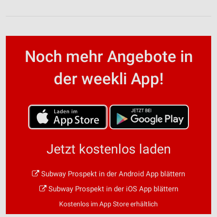
Noch mehr Angebote in
der weekli App!
Jetzt kostenlos laden
Subway Prospekt in der Android App blättern
Subway Prospekt in der iOS App blättern
Kostenlos im App Store erhältlich