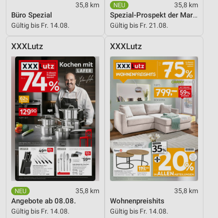
35,8 km
35,8 km
Performance
Büro Spezial
Spezial-Prospekt der Marken
Funktional
Gültig bis Fr. 14.08.
Gültig bis Fr. 21.08.
Werbung
XXXLutz
XXXLutz
35,8 km
35,8 km
Angebote ab 08.08.
Wohnenpreishits
Gültig bis Fr. 14.08.
Gültig bis Fr. 14.08.